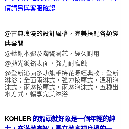
量
價請另與客服確認
@古典浪漫的設計風格，完美搭配各類經
典套間
@鑄銅本體及陶瓷閥芯，經久耐用
@拋光鍍鉻表面，強力耐腐蝕
@全新沁雨多功能手持花灑經典款，全新
淋浴；全面雨淋式，強力按摩式，溫和泡
沫式、雨淋按摩式，雨淋泡沫式，五種出
水方式，暢享完美淋浴
KOHLER
的龍頭就好象是一個年輕的紳
士，充滿著睿智，矗立著審視身邊的一