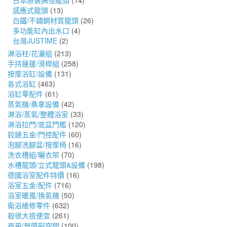
日本原裝搞怪龍頭
(14)
感應式龍頭
(13)
白鐵/不鏽鋼材質龍頭
(26)
多功能缸內出水口
(4)
台灣JUSTIME
(2)
淋浴柱/花灑組
(213)
手持蓮蓬/滑桿組
(258)
按摩浴缸/設備
(131)
各式浴缸
(463)
浴缸零配件
(61)
蒸氣機/桑拿設備
(42)
淋浴/蒸氣/整體浴室
(33)
淋浴拉門/底盆門檻
(120)
鉸鏈五金/門控配件
(60)
泡腳洗腳盆/按摩椅
(16)
洗衣槽組/曬衣架
(70)
水槽龍頭/立式龍頭&設備
(198)
德國浴室配件特價
(16)
浴室五金/配件
(716)
浴室暖風/換氣機
(50)
衛浴維修零件
(632)
殺很大撿便宜
(261)
商用/無障礙空間
(100)