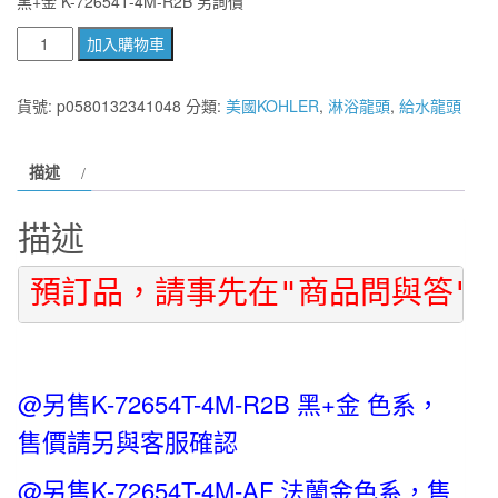
黑+金 K-72654T-4M-R2B 另詢價
美
加入購物車
國
KOHLER
貨號:
p0580132341048
分類:
美國KOHLER
,
淋浴龍頭
,
給水龍頭
FINIAL
古
描述
典
淋
描述
浴
龍
預訂品，請事先在"商品問與答"
頭
鉻
色
K-
@另售K-72654T-4M-R2B 黑+金 色系，
72654T-
4P-
售價請另與客服確認
CP
@另售K-72654T-4M-AF 法蘭金色系，售
數