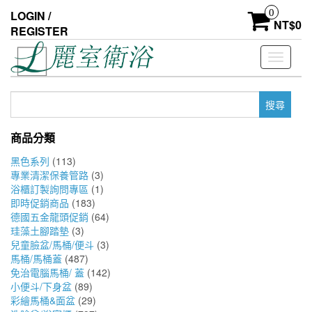
Skip
0
LOGIN /
to
NT$
0
REGISTER
the
content
Toggle
navigati
搜
尋
關
商品分類
鍵
字:
黑色系列
(113)
專業清潔保養管路
(3)
浴櫃訂製詢問專區
(1)
即時促銷商品
(183)
德國五金龍頭促銷
(64)
珪藻土腳踏墊
(3)
兒童臉盆/馬桶/便斗
(3)
馬桶/馬桶蓋
(487)
免治電腦馬桶/ 蓋
(142)
小便斗/下身盆
(89)
彩繪馬桶&面盆
(29)