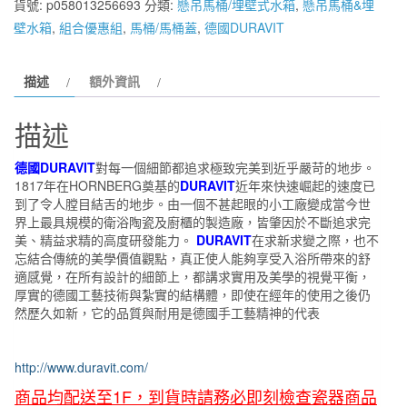
貨號:
p058013256693
分類:
懸吊馬桶/埋壁式水箱
,
懸吊馬桶&埋
懸
壁水箱
,
組合優惠組
,
馬桶/馬桶蓋
,
德國DURAVIT
吊
式
描述
額外資訊
馬
桶
描述
254709
(含
德國DURAVIT
對每一個細節都追求極致完美到近乎嚴苛的地步。
德
1817年在HORNBERG奠基的
DURAVIT
近年來快速崛起的速度已
國
到了令人膛目結舌的地步。由一個不甚起眼的小工廠變成當今世
界上最具規模的衛浴陶瓷及廚櫃的製造廠，皆肇因於不斷追求完
GROHE
美、精益求精的高度研發能力。
DURAVIT
在求新求變之際，也不
2
忘結合傳統的美學價值觀點，真正使人能夠享受入浴所帶來的舒
段
適感覺，在所有設計的細節上，都講求實用及美學的視覺平衡，
式
厚實的德國工藝技術與紮實的結構體，即使在經年的使用之後仍
然歷久如新，它的品質與耐用是德國手工藝精神的代表
沖
水
埋
http://www.duravit.com/
壁
商品均配送至1F，到貨時請務必即刻檢查瓷器商品
式