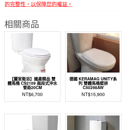
的完整性，以保障您的權益。
水
箱)
相關商品
數
量
【麗室衛浴】國產精品 雙
德國 KERAMAG UNITY系
體馬桶 CS2109 兩段式沖水
列 雙體馬桶壁排
管距20CM
C50298AW
NT$
6,700
NT$
15,900