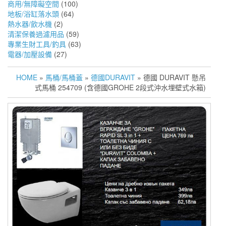
商用/無障礙空間
(100)
地板/浴缸落水頭
(64)
熱水器/飲水機
(2)
清潔保養過濾用品
(59)
專業生財工具/釣具
(63)
電器/加壓設備
(27)
HOME
»
馬桶/馬桶蓋
»
德國DURAVIT
» 德國 DURAVIT 懸吊
式馬桶 254709 (含德國GROHE 2段式沖水埋壁式水箱)