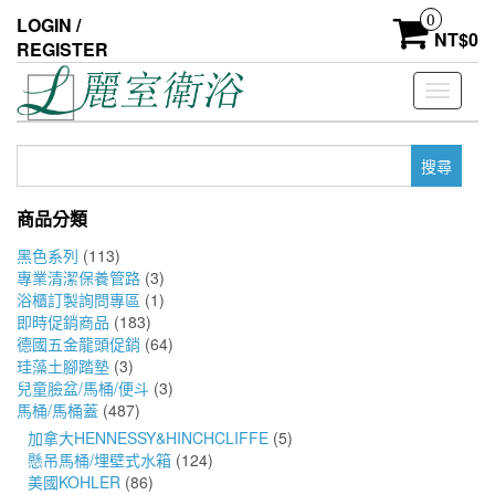
Skip
0
LOGIN /
to
NT$
0
REGISTER
the
content
Toggle
navigati
搜
尋
關
商品分類
鍵
字:
黑色系列
(113)
專業清潔保養管路
(3)
浴櫃訂製詢問專區
(1)
即時促銷商品
(183)
德國五金龍頭促銷
(64)
珪藻土腳踏墊
(3)
兒童臉盆/馬桶/便斗
(3)
馬桶/馬桶蓋
(487)
加拿大HENNESSY&HINCHCLIFFE
(5)
懸吊馬桶/埋壁式水箱
(124)
美國KOHLER
(86)