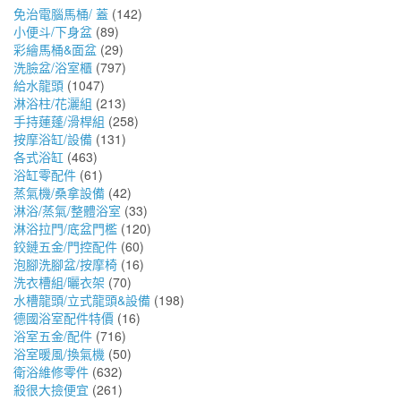
免治電腦馬桶/ 蓋
(142)
小便斗/下身盆
(89)
彩繪馬桶&面盆
(29)
洗臉盆/浴室櫃
(797)
給水龍頭
(1047)
淋浴柱/花灑組
(213)
手持蓮蓬/滑桿組
(258)
按摩浴缸/設備
(131)
各式浴缸
(463)
浴缸零配件
(61)
蒸氣機/桑拿設備
(42)
淋浴/蒸氣/整體浴室
(33)
淋浴拉門/底盆門檻
(120)
鉸鏈五金/門控配件
(60)
泡腳洗腳盆/按摩椅
(16)
洗衣槽組/曬衣架
(70)
水槽龍頭/立式龍頭&設備
(198)
德國浴室配件特價
(16)
浴室五金/配件
(716)
浴室暖風/換氣機
(50)
衛浴維修零件
(632)
殺很大撿便宜
(261)