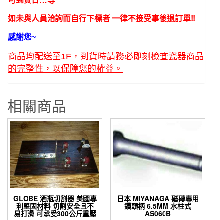
可到貨日…等
工
作
如未與人員洽詢而自行下標者 一律不接受事後退訂單!!
袋
感謝您~
商
務
商品均配送至1F，到貨時請務必即刻檢查瓷器商品
包
的完整性，以保障您的權益。
16
吋
相關商品
黑
色
另
售
20
吋
數
量
GLOBE 酒瓶切割器 美國專
日本 MIYANAGA 磁磚專用
利堅固材料 切割安全且不
鑽頭柄 6.5MM 水柱式
易打滑 可承受300公斤重壓
AS060B