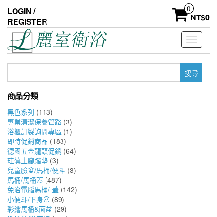
Skip
0
LOGIN /
to
NT$
0
REGISTER
the
content
Toggle
navigati
搜
尋
關
商品分類
鍵
字:
黑色系列
(113)
專業清潔保養管路
(3)
浴櫃訂製詢問專區
(1)
即時促銷商品
(183)
德國五金龍頭促銷
(64)
珪藻土腳踏墊
(3)
兒童臉盆/馬桶/便斗
(3)
馬桶/馬桶蓋
(487)
免治電腦馬桶/ 蓋
(142)
小便斗/下身盆
(89)
彩繪馬桶&面盆
(29)