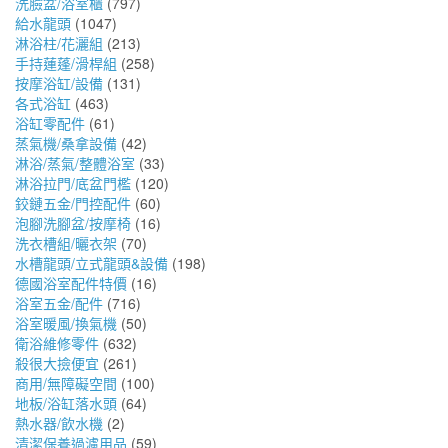
洗臉盆/浴室櫃
(797)
給水龍頭
(1047)
淋浴柱/花灑組
(213)
手持蓮蓬/滑桿組
(258)
按摩浴缸/設備
(131)
各式浴缸
(463)
浴缸零配件
(61)
蒸氣機/桑拿設備
(42)
淋浴/蒸氣/整體浴室
(33)
淋浴拉門/底盆門檻
(120)
鉸鏈五金/門控配件
(60)
泡腳洗腳盆/按摩椅
(16)
洗衣槽組/曬衣架
(70)
水槽龍頭/立式龍頭&設備
(198)
德國浴室配件特價
(16)
浴室五金/配件
(716)
浴室暖風/換氣機
(50)
衛浴維修零件
(632)
殺很大撿便宜
(261)
商用/無障礙空間
(100)
地板/浴缸落水頭
(64)
熱水器/飲水機
(2)
清潔保養過濾用品
(59)