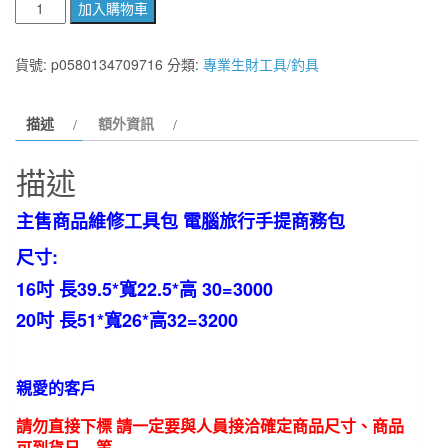
釣
加入購物車
魚
工
貨號:
p0580134709716
分類:
專業生財工具/釣具
具
維
描述
額外資訊
修
工
描述
具
包
主售商品
維修工具包 電腦旅行手提商務包
電
尺寸
:
腦
旅
16吋 長39.5*寬22.5*高 30=3000
行
20吋 長51*寬26*高32=3200
加
厚
牛
親愛的客戶
津
請勿直接下標 請一定要與人員接洽確定商品尺寸、商品
布