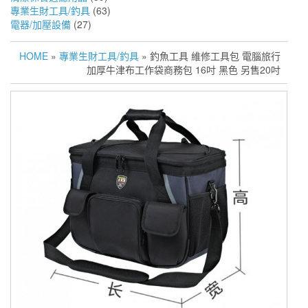
專業生財工具/釣具
(63)
電器/加壓設備
(27)
HOME
»
專業生財工具/釣具
» 釣魚工具 維修工具包 電腦旅行
加厚牛津布工作袋商務包 16吋 黑色 另售20吋