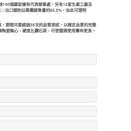
球140個國家擁有代表辦事處，另有12家生產工廠及
元，出口額則佔集團銷售量的62.5%，由此可證明
、期間共要經過35次的品管測試，以確定品質的完整
鋼陶瓷軸心，硬度比鑽石高，可使龍頭使用壽命更長。