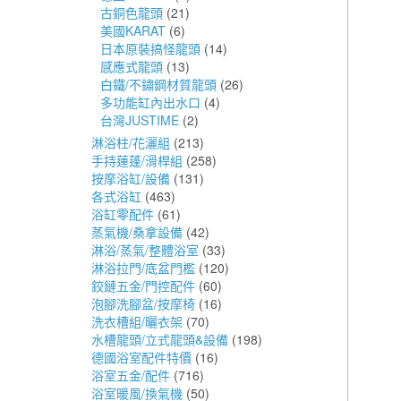
古銅色龍頭
(21)
美國KARAT
(6)
日本原裝搞怪龍頭
(14)
感應式龍頭
(13)
白鐵/不鏽鋼材質龍頭
(26)
多功能缸內出水口
(4)
台灣JUSTIME
(2)
淋浴柱/花灑組
(213)
手持蓮蓬/滑桿組
(258)
按摩浴缸/設備
(131)
各式浴缸
(463)
浴缸零配件
(61)
蒸氣機/桑拿設備
(42)
淋浴/蒸氣/整體浴室
(33)
淋浴拉門/底盆門檻
(120)
鉸鏈五金/門控配件
(60)
泡腳洗腳盆/按摩椅
(16)
洗衣槽組/曬衣架
(70)
水槽龍頭/立式龍頭&設備
(198)
德國浴室配件特價
(16)
浴室五金/配件
(716)
浴室暖風/換氣機
(50)