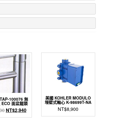
美國 KOHLER MODULO
AP-100076 無
埋壁式軸心 K-98699T-NA
 ECO 面盆龍頭
NT$
8,900
原
目
00
NT$
2,940
始
前
價
價
格：
格：