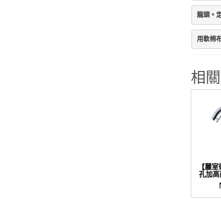
龍頭。
用軟棉
相關
【麗室
孔加高面