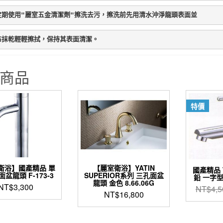
定期使用"麗室五金清潔劑"擦洗去污，擦洗前先用清水沖淨龍頭表面並
布抹乾輕輕擦拭，保持其表面清潔。
商品
特價
衛浴】國產精品 單
【麗室衛浴】YATIN
國產精品 T
盆龍頭 F-173-3
SUPERIOR系列 三孔面盆
鉛 一字型
龍頭 金色 8.66.06G
NT$
3,300
NT$
4,5
NT$
16,800