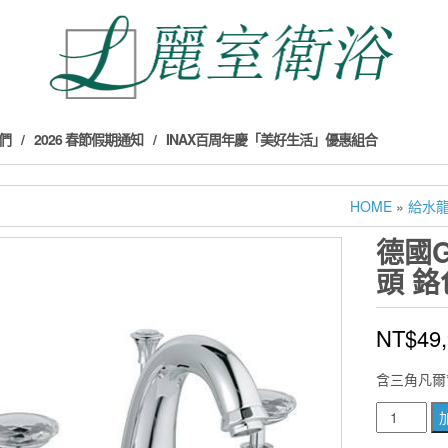
們
2026 春節假期通知
INAX百周年慶「美好生活」優惠組合
HOME
»
給水
德國G
頭 鉻色
NT$
49
含三角凡爾*
德
國