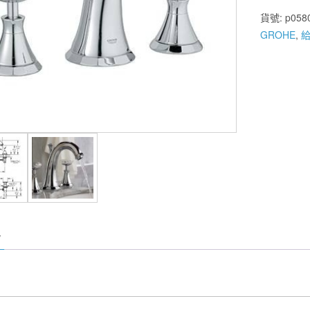
GROHE
貨號:
p058
系
GROHE
,
列
三
件
式
面
盆
龍
頭
鉻
色
20124
數
量