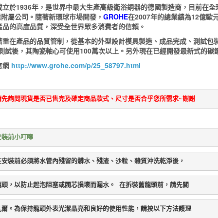
成立於1936年，是世界中最大生產高級衛浴銅器的德國製造商，目前在全
營業附屬公司。隨著新環球市場開發，
GROHE
在2007年的總業績為12億歐
產品的高度品質，深受全世界眾多消費者的信賴。
著重在產品的品質管制，從基本的外型設計模具製造、成品完成、測試包裝
測試後，其陶瓷軸心可使用100萬次以上。另外現在已經開發最新式的碳
官網
http://www.grohe.com/p/25_58797.html
請先詢問現貨是否已售完及確定商品款式、尺寸是否合乎您所需求~謝謝
安裝前小叮嚀
在安裝前必須將水管內殘留的髒水、殘渣、沙粒、雜質沖洗乾淨後，
龍頭，以防止起泡阻塞或閥芯損壞而漏水。 在拆裝舊龍頭前，請先關
凡爾。為保持龍頭外表光潔晶亮和良好的使用性能，請按以下方法護理