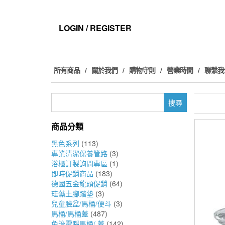
Skip
to
the
LOGIN / REGISTER
content
所有商品
關於我們
購物守則
營業時間
聯繫我
搜
尋
關
商品分類
鍵
字:
黑色系列
(113)
專業清潔保養管路
(3)
浴櫃訂製詢問專區
(1)
即時促銷商品
(183)
德國五金龍頭促銷
(64)
珪藻土腳踏墊
(3)
兒童臉盆/馬桶/便斗
(3)
馬桶/馬桶蓋
(487)
免治電腦馬桶/ 蓋
(142)