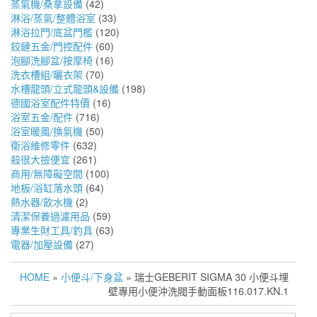
蒸氣機/桑拿設備
(42)
淋浴/蒸氣/整體浴室
(33)
淋浴拉門/底盆門檻
(120)
鉸鏈五金/門控配件
(60)
泡腳洗腳盆/按摩椅
(16)
洗衣槽組/曬衣架
(70)
水槽龍頭/立式龍頭&設備
(198)
德國浴室配件特價
(16)
浴室五金/配件
(716)
浴室暖風/換氣機
(50)
衛浴維修零件
(632)
殺很大撿便宜
(261)
商用/無障礙空間
(100)
地板/浴缸落水頭
(64)
熱水器/飲水機
(2)
清潔保養過濾用品
(59)
專業生財工具/釣具
(63)
電器/加壓設備
(27)
HOME
»
小便斗/下身盆
» 瑞士GEBERIT SIGMA 30 小便斗埋
壁專用小便沖洗閥手動面板116.017.KN.1