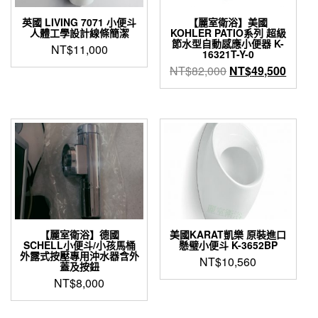
英國 LIVING 7071 小便斗
【麗室衛浴】美國
人體工學設計線條簡潔
KOHLER PATIO系列 超級
節水型自動感應小便器 K-
NT$
11,000
16321T-Y-0
原
目
NT$
82,000
NT$
49,500
始
前
價
價
格：
格：
NT$82,000。
NT$4
【麗室衛浴】德國
美國KARAT凱樂 原裝進口
SCHELL小便斗/小孩馬桶
懸璧小便斗 K-3652BP
外露式按壓專用沖水器含外
NT$
10,560
蓋及按鈕
NT$
8,000