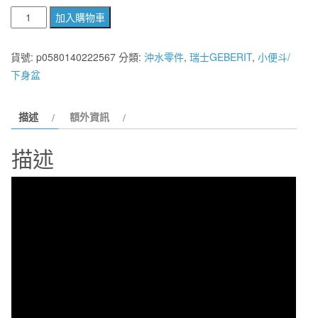
瑞
加入購物車
士
GEBERIT
貨號:
p0580140222567
分類:
沖水零件
,
瑞士GEBERIT
,
小便斗/
Sigma
下身盆
30
小
描述
額外資訊
便
斗
描述
埋
壁
專
用
小
便
沖
洗
閥
手