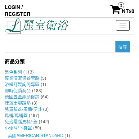
Skip
0
LOGIN /
to
NT$
0
REGISTER
the
content
Toggle
navigati
搜
尋
關
商品分類
鍵
字:
黑色系列
(113)
專業清潔保養管路
(3)
浴櫃訂製詢問專區
(1)
即時促銷商品
(183)
德國五金龍頭促銷
(64)
珪藻土腳踏墊
(3)
兒童臉盆/馬桶/便斗
(3)
馬桶/馬桶蓋
(487)
免治電腦馬桶/ 蓋
(142)
小便斗/下身盆
(89)
美國AMERICAN STANDARD
(1)