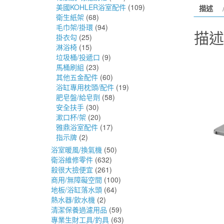
美國KOHLER浴室配件
(109)
描述
衛生紙架
(68)
毛巾架/掛環
(94)
描述
掛衣勾
(25)
淋浴椅
(15)
垃圾桶/投遞口
(9)
馬桶刷組
(23)
其他五金配件
(60)
浴缸專用枕頭/配件
(19)
肥皂盤/給皂劑
(58)
安全扶手
(30)
漱口杯/架
(20)
雅鼎浴室配件
(17)
指示牌
(2)
浴室暖風/換氣機
(50)
衛浴維修零件
(632)
殺很大撿便宜
(261)
商用/無障礙空間
(100)
地板/浴缸落水頭
(64)
熱水器/飲水機
(2)
清潔保養過濾用品
(59)
專業生財工具/釣具
(63)