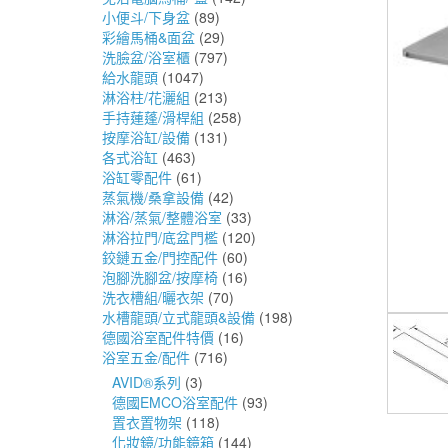
小便斗/下身盆
(89)
彩繪馬桶&面盆
(29)
洗臉盆/浴室櫃
(797)
給水龍頭
(1047)
淋浴柱/花灑組
(213)
手持蓮蓬/滑桿組
(258)
按摩浴缸/設備
(131)
各式浴缸
(463)
浴缸零配件
(61)
蒸氣機/桑拿設備
(42)
淋浴/蒸氣/整體浴室
(33)
淋浴拉門/底盆門檻
(120)
鉸鏈五金/門控配件
(60)
泡腳洗腳盆/按摩椅
(16)
洗衣槽組/曬衣架
(70)
水槽龍頭/立式龍頭&設備
(198)
德國浴室配件特價
(16)
浴室五金/配件
(716)
AVID®系列
(3)
德國EMCO浴室配件
(93)
置衣置物架
(118)
化妝鏡/功能鏡箱
(144)