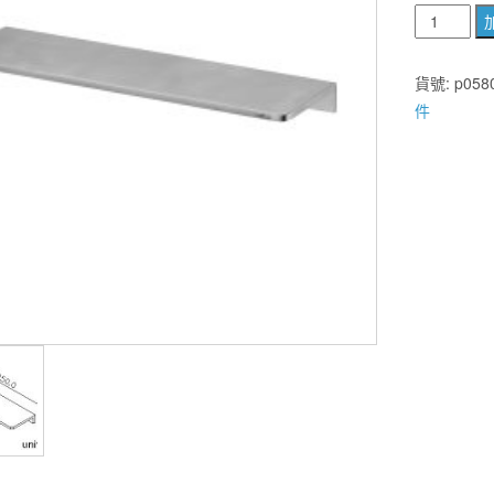
國
產
精
貨號:
p058
品
件
不
鏽
鋼
平
台
250*70mm
鉻
色
LS-
6991
數
量