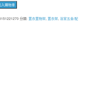
加入購物車
0151221270
分類:
置衣置物架
,
置衣架
,
浴室五金/配