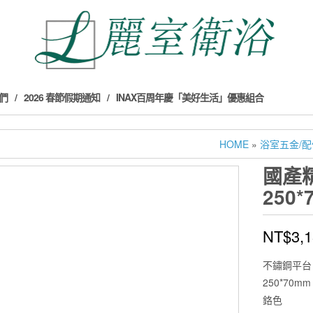
們
2026 春節假期通知
INAX百周年慶「美好生活」優惠組合
HOME
»
浴室五金/配
國產
250*
NT$
3,
不鏽鋼平台
250*70mm
鉻色