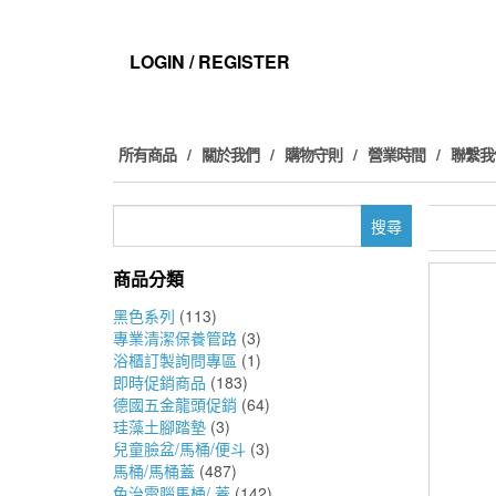
Skip
to
the
LOGIN / REGISTER
content
所有商品
關於我們
購物守則
營業時間
聯繫我
搜
尋
關
商品分類
鍵
字:
黑色系列
(113)
專業清潔保養管路
(3)
浴櫃訂製詢問專區
(1)
即時促銷商品
(183)
德國五金龍頭促銷
(64)
珪藻土腳踏墊
(3)
兒童臉盆/馬桶/便斗
(3)
馬桶/馬桶蓋
(487)
免治電腦馬桶/ 蓋
(142)