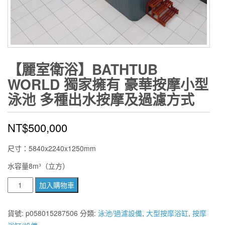
【麗室衛浴】BATHTUB
WORLD 獨家擁有 豪華按摩小型
泳池 多種出水按摩及過濾方式
NT$
500,000
尺寸：5840x2240x1250mm
水容量8m³（立方）
【麗
加入購物車
室
衛
貨號:
p058015287506
分類:
泳池/過濾設備
,
大型按摩浴缸
,
按摩
浴】