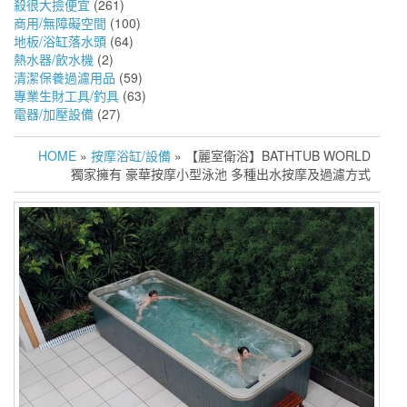
殺很大撿便宜
(261)
商用/無障礙空間
(100)
地板/浴缸落水頭
(64)
熱水器/飲水機
(2)
清潔保養過濾用品
(59)
專業生財工具/釣具
(63)
電器/加壓設備
(27)
HOME
»
按摩浴缸/設備
» 【麗室衛浴】BATHTUB WORLD
獨家擁有 豪華按摩小型泳池 多種出水按摩及過濾方式