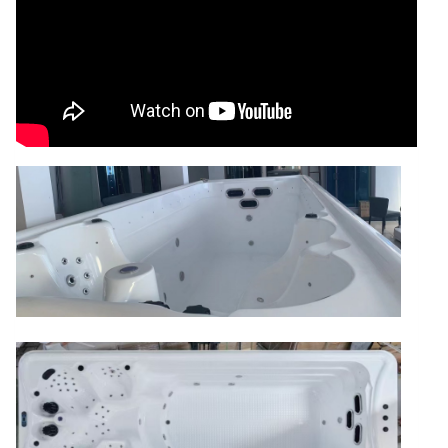
按
摩
及
過
濾
方
式
數
量