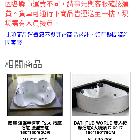
因各縣市運費不同，請
事先與客服確認運
費。貨車可通行下商品皆運送至一樓，現
場需有人員接貨。
此項商品運費恕不與其它商品累計，如有疑問請詢
問客服
相關商品
國產 溫馨幸運草 F250 按摩
BATHTUB WORLD 雙人按
浴缸 造型空缸
摩浴缸6大噴頭 G-6017
150*150*62CM
150*150*76CM
NT$
22,500
NT$
30,000