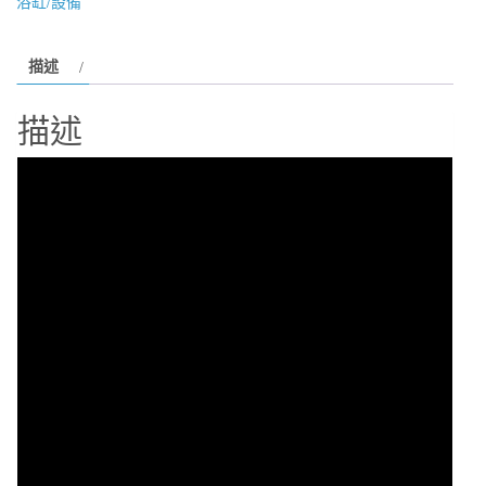
浴缸/設備
BATHTUB
WORLD
描述
獨
家
描述
擁
有
豪
華
按
摩
小
型
泳
池
多
種
出
水