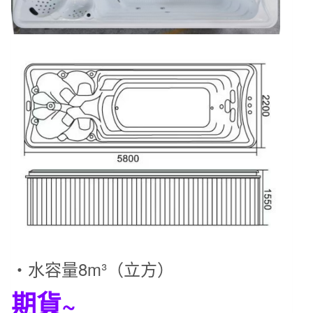
・水容量8m³（立方）
期貨~