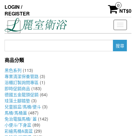
Skip
0
LOGIN /
to
NT$
0
REGISTER
the
content
Toggle
navigati
搜
尋
關
商品分類
鍵
字:
黑色系列
(113)
專業清潔保養管路
(3)
浴櫃訂製詢問專區
(1)
即時促銷商品
(183)
德國五金龍頭促銷
(64)
珪藻土腳踏墊
(3)
兒童臉盆/馬桶/便斗
(3)
馬桶/馬桶蓋
(487)
免治電腦馬桶/ 蓋
(142)
小便斗/下身盆
(89)
彩繪馬桶&面盆
(29)