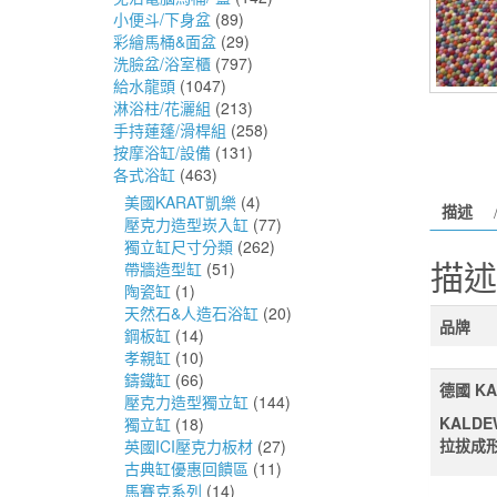
小便斗/下身盆
(89)
彩繪馬桶&面盆
(29)
洗臉盆/浴室櫃
(797)
給水龍頭
(1047)
淋浴柱/花灑組
(213)
手持蓮蓬/滑桿組
(258)
按摩浴缸/設備
(131)
各式浴缸
(463)
美國KARAT凱樂
(4)
描述
壓克力造型崁入缸
(77)
獨立缸尺寸分類
(262)
描述
帶牆造型缸
(51)
陶瓷缸
(1)
天然石&人造石浴缸
(20)
品牌
鋼板缸
(14)
孝親缸
(10)
鑄鐵缸
(66)
德國 KA
壓克力造型獨立缸
(144)
KALD
獨立缸
(18)
拉拔成
英國ICI壓克力板材
(27)
古典缸優惠回饋區
(11)
馬賽克系列
(14)