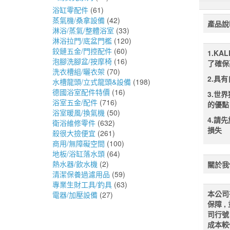
浴缸零配件
(61)
蒸氣機/桑拿設備
(42)
產品說
淋浴/蒸氣/整體浴室
(33)
淋浴拉門/底盆門檻
(120)
鉸鏈五金/門控配件
(60)
1.K
泡腳洗腳盆/按摩椅
(16)
了確保
洗衣槽組/曬衣架
(70)
2.具
水槽龍頭/立式龍頭&設備
(198)
德國浴室配件特價
(16)
3.世
浴室五金/配件
(716)
的優點
浴室暖風/換氣機
(50)
4.請
衛浴維修零件
(632)
損失
殺很大撿便宜
(261)
商用/無障礙空間
(100)
地板/浴缸落水頭
(64)
熱水器/飲水機
(2)
關於我
清潔保養過濾用品
(59)
專業生財工具/釣具
(63)
本公司
電器/加壓設備
(27)
保障 
司行號
成本較