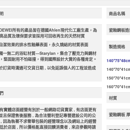
明
商品名稱
ALDEWEI所有的產品皆在德國Ahlen現代化工廠生產，為
瓷釉鋼板造
高品質及環保要求皆採用可回收再生的天然材質
有自潔效果的排水性釉藥表面，永久燒結的材質表面
製造規格
界獨一無二的浴缸材質—Starylan，集合了壓克力與鋼材
，堅固耐用不怕碰撞，得到國際設計大賞的各種肯定。
140*75*48c
先於訂貨時溝通可交貨日期 , 以免延誤個人的工程並造成
140*70*41c
150*70*41c
160*70*41c
們
材質
有實體店面經營有別於一般網路切貨賣家 , 有店面更有
瓷釉鋼板 厚
, 並且保證售後服務 , 為合法營利登記專營建設公司的公
 , 因為執著不求奢華包裝的經營理念以及網站上的經營
低於店面 , 所以價格能直接回饋消費者 , 來店參觀時請