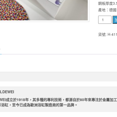
鋼板厚度3.
產地：德國
德
國
Kaldewei
貨號:
H-41
SANIFOR
PLUS
366
瓷
釉
鋼
板
浴
缸
LDEWEI
140*75*48
EWEI成立於1918年，其多種的專利技術，都源自於80年來專注於金屬加工
數
形浴缸，至今已成為歐洲浴缸製造商的第一品牌。
量