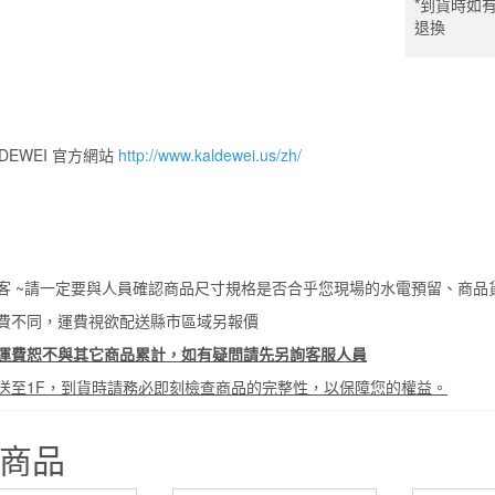
*到貨時如
退換
LDEWEI 官方網站
http://www.kaldewei.us/zh/
客 ~請一定要與人員確認商品尺寸規格是否合乎您現場的水電預留、商品
費不同，運費視欲配送縣市區域另報價
運費恕不與其它商品累計，如有疑問請先另詢客服人員
送至1F，到貨時請務必即刻檢查商品的完整性，以保障您的權益。
商品