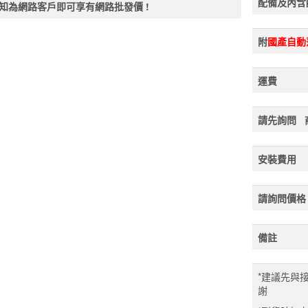
配備及內含
知為網路客戶即可享有網路批發價 !
附
國產自動
運費
請先詢問
安裝費用
請詢問價格
備註
*建議先與
謝