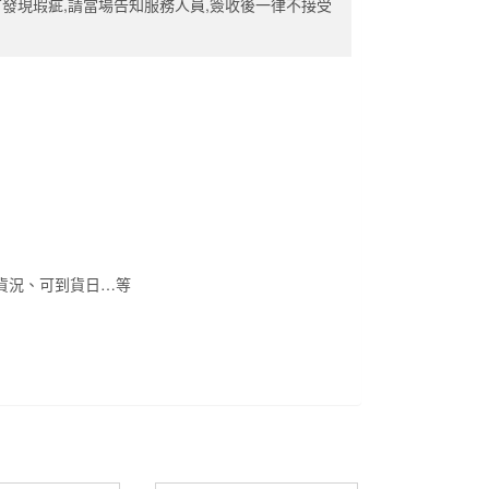
有發現瑕疵,請當場告知服務人員,簽收後一律不接受
貨況、可到貨日…等