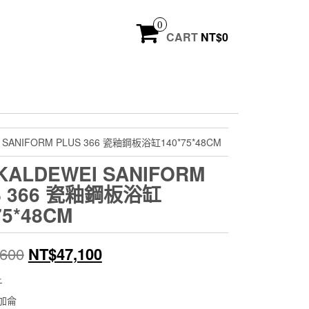
0
CART
NT$
0
 SANIFORM PLUS 366 瓷釉鋼板浴缸140*75*48CM
KALDEWEI SANIFORM
S 366 瓷釉鋼板浴缸
75*48CM
原
目
,600
NT$
47,100
始
前
斤
2加侖
價
價