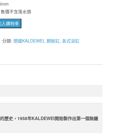
5mm
格：
格：
 售價不含落水頭
NT$78,600。
NT$47,100。
加入購物車
1
分類:
德國KALDEWEI
,
鋼板缸
,
各式浴缸
M
CM
的歷史，1958年KALDEWEI開始製作出第一個無縫