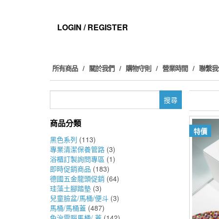
Skip
to
the
LOGIN / REGISTER
content
所有商品
關於我們
購物守則
營業時間
聯繫我
搜
尋
關
商品分類
鍵
特價
字:
黑色系列
(113)
專業清潔保養管路
(3)
浴櫃訂製詢問專區
(1)
即時促銷商品
(183)
德國五金龍頭促銷
(64)
珪藻土腳踏墊
(3)
兒童臉盆/馬桶/便斗
(3)
馬桶/馬桶蓋
(487)
免治電腦馬桶/ 蓋
(142)