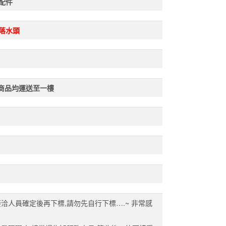
配件
落水頭
商品均運送至一樓
接洽人員確定後再下標,請勿先自行下標….~ 非常感