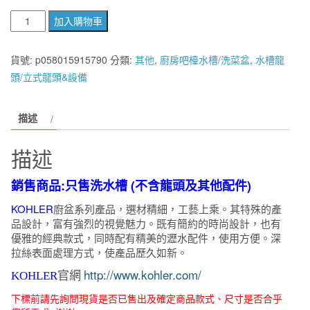
美
加入購物車
國
KOHLER
貨號:
p058015915790
分類:
其他
,
廚房吧檯水槽/洗菜盆
,
水槽龍
Executive
頭/立式龍頭&設備
Chef
雙
描述
孔
鑄
描述
鐵
雙
銷售商品:只售洗水槽 (不含龍頭及其他配件)
水
KOHLER
廚盆系列產品，選材精細，工藝上乘。其特殊的產
槽
品設計，富有強烈的視覺魅力。既有簡約的時尚設計，也有
(白
優雅的經典款式，同時配有精美的瀝水配件，使用方便。深
色)
拉絲表面處理方式，使產品歷久如新。
K-
http://www.kohler.com/
KOHLER
官網
17250T-
1S-
下標前請先詢問現貨是否已售出及確定商品款式、尺寸是否合乎