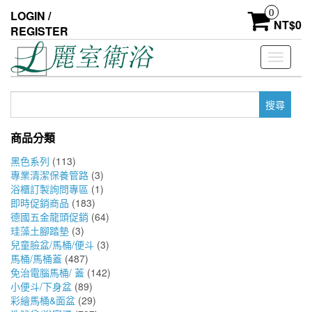
Skip
0
LOGIN /
to
NT$
0
REGISTER
the
content
Toggle
navigati
搜
尋
關
商品分類
鍵
字:
黑色系列
(113)
專業清潔保養管路
(3)
浴櫃訂製詢問專區
(1)
即時促銷商品
(183)
德國五金龍頭促銷
(64)
珪藻土腳踏墊
(3)
兒童臉盆/馬桶/便斗
(3)
馬桶/馬桶蓋
(487)
免治電腦馬桶/ 蓋
(142)
小便斗/下身盆
(89)
彩繪馬桶&面盆
(29)