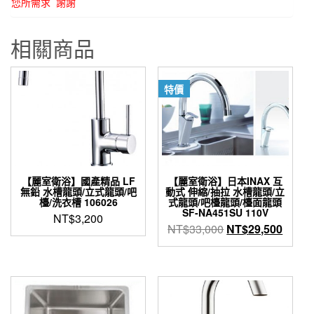
您所需求 謝謝
0
數
量
相關商品
特價
【麗室衛浴】國產精品 LF
【麗室衛浴】日本INAX 互
無鉛 水槽龍頭/立式龍頭/吧
動式 伸縮/抽拉 水槽龍頭/立
檯/洗衣槽 106026
式龍頭/吧檯龍頭/檯面龍頭
SF-NA451SU 110V
NT$
3,200
原
目
NT$
33,000
NT$
29,500
始
前
價
價
格：
格：
NT$33,000。
NT$2