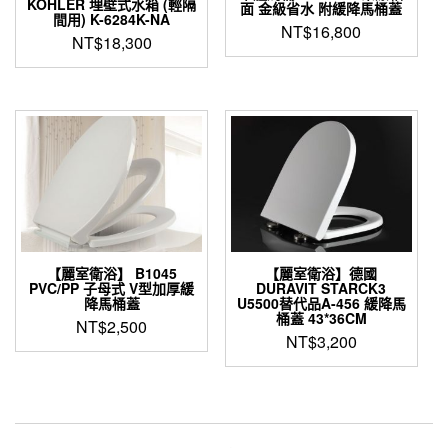
KOHLER 埋壁式水箱 (輕隔
面 金級省水 附緩降馬桶蓋
間用) K-6284K-NA
NT$
16,800
NT$
18,300
【麗室衛浴】 B1045
【麗室衛浴】德國
PVC/PP 子母式 V型加厚緩
DURAVIT STARCK3
降馬桶蓋
U5500替代品A-456 緩降馬
桶蓋 43*36CM
NT$
2,500
NT$
3,200