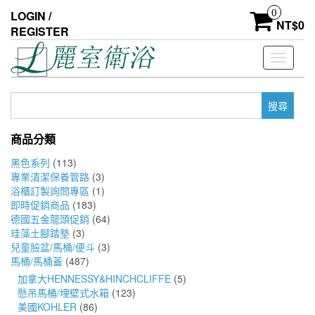
Skip
0
LOGIN /
to
NT$
0
REGISTER
the
content
Toggle
navigati
搜
尋
關
商品分類
鍵
字:
黑色系列
(113)
專業清潔保養管路
(3)
浴櫃訂製詢問專區
(1)
即時促銷商品
(183)
德國五金龍頭促銷
(64)
珪藻土腳踏墊
(3)
兒童臉盆/馬桶/便斗
(3)
馬桶/馬桶蓋
(487)
加拿大HENNESSY&HINCHCLIFFE
(5)
懸吊馬桶/埋壁式水箱
(123)
美國KOHLER
(86)