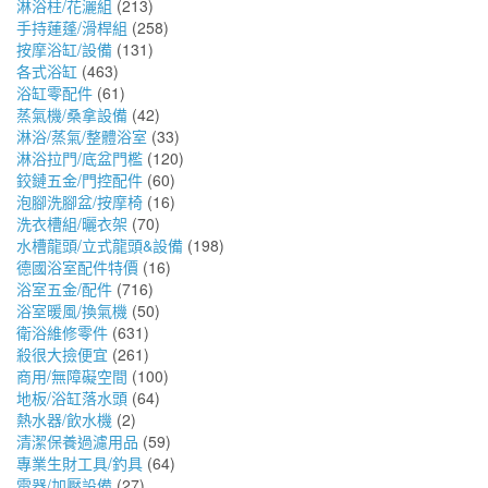
淋浴柱/花灑組
(213)
手持蓮蓬/滑桿組
(258)
按摩浴缸/設備
(131)
各式浴缸
(463)
浴缸零配件
(61)
蒸氣機/桑拿設備
(42)
淋浴/蒸氣/整體浴室
(33)
淋浴拉門/底盆門檻
(120)
鉸鏈五金/門控配件
(60)
泡腳洗腳盆/按摩椅
(16)
洗衣槽組/曬衣架
(70)
水槽龍頭/立式龍頭&設備
(198)
德國浴室配件特價
(16)
浴室五金/配件
(716)
浴室暖風/換氣機
(50)
衛浴維修零件
(631)
殺很大撿便宜
(261)
商用/無障礙空間
(100)
地板/浴缸落水頭
(64)
熱水器/飲水機
(2)
清潔保養過濾用品
(59)
專業生財工具/釣具
(64)
電器/加壓設備
(27)