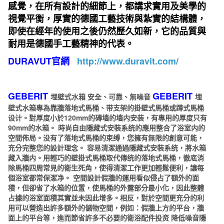
感覺，在所有設計的細節上，都講求實用及美學的
視覺平衡，厚實的德國工藝技術與紮實的結構體，
即使在經年的使用之後仍然歷久如新，它的品質與
耐用是德國手工藝精神的代表。
DURAVUT官網
http://www.duravit.com/
GEBERIT
GEBERIT
埋壁式水箱 安全、可靠、無噪音
埋
壁式水箱專為靠牆落地式馬桶、带支架的掛壁式馬桶或蹲式馬桶
设计。對厚度小於120mm的磚墙的墙内安装，有專用的厚度只有
90mm的水箱。 時尚自由隱藏式安裝系统的應用整合了浴室内的
空間佈局。没有了落地式馬桶的束缚，您擁有無限的創意可能，
充分完整您的設計理念。 容易清潔通過隱藏式安裝系统，將水箱
藏入牆内。用輕巧的壁掛式馬桶取代傳统的落地式馬桶，徹底消
除馬桶四周常見的衛生死角，使得清潔工作更加輕鬆便利，讓每
個浴室都常保潔净。 空間設計假牆的運用看似侵占了額外的面
積，但卻省了水箱的位置，使馬桶的外露部分最小化，因此整體
占據的浴室面積其實並未因此增多。相反，對於空間更充分的利
用可以營造出許多額外的儲物空間，例如：假牆上方的平台，牆
面上的平台等，進而節省許多不必要的衛浴配件投资 降低噪音隱