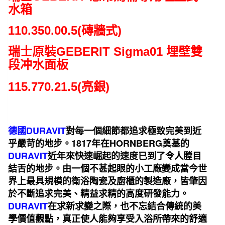
專
水箱
用
埋
110.350.00.5(磚牆式)
壁
瑞士原裝GEBERIT Sigma01 埋壁雙
式
段冲水面板
水
箱
115.770.21.5(亮銀)
(磚
牆
式)
數
德國DURAVIT
對每一個細節都追求極致完美到近
量
乎嚴苛的地步。1817年在HORNBERG奠基的
DURAVIT
近年來快速崛起的速度已到了令人膛目
結舌的地步。由一個不甚起眼的小工廠變成當今世
界上最具規模的衛浴陶瓷及廚櫃的製造廠，皆肇因
於不斷追求完美、精益求精的高度研發能力。
DURAVIT
在求新求變之際，也不忘結合傳統的美
學價值觀點，真正使人能夠享受入浴所帶來的舒適