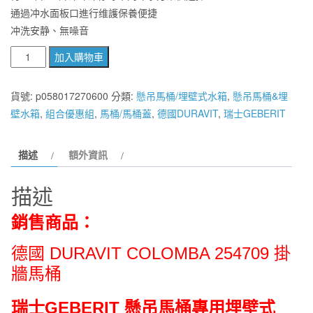
通過冲水面板口進行维護保養便捷
冲洗安静、無噪音
德
加入購物車
國
DURAVIT
貨號:
p058017270600
分類:
懸吊馬桶/埋壁式水箱
,
懸吊馬桶&埋
COLOMBA
壁水箱
,
組合優惠組
,
馬桶/馬桶蓋
,
德國DURAVIT
,
瑞士GEBERIT
254709
掛
描述
額外資訊
牆
馬
描述
桶
含
銷售商品：
GEBERIT
懸
德國 DURAVIT COLOMBA 254709 掛
吊
牆馬桶
馬
桶
瑞士GEBERIT 懸吊馬桶專用埋壁式