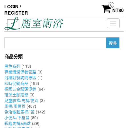
Skip
0
LOGIN /
to
NT$
0
REGISTER
the
content
Toggle
navigati
搜
尋
關
商品分類
鍵
字:
黑色系列
(113)
專業清潔保養管路
(3)
浴櫃訂製詢問專區
(1)
即時促銷商品
(183)
德國五金龍頭促銷
(64)
珪藻土腳踏墊
(3)
兒童臉盆/馬桶/便斗
(3)
馬桶/馬桶蓋
(487)
免治電腦馬桶/ 蓋
(142)
小便斗/下身盆
(89)
彩繪馬桶&面盆
(29)