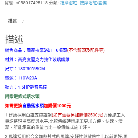
貨號:
p058017425118
分類:
按摩浴缸
,
按摩浴缸/設備
摩
浴
描述
缸
F102
描述
6
噴
銷售商品：國產按摩浴缸 6噴頭
(不含龍頭及配件等)
頭
材質：高亮度壓克力強化玻璃纖維
180*90*58CM
尺寸：180*90*58CM
數
量
電源：110V/20A
動力：1.5HP靜音馬達
附贈鏈條式落水頭
如需更換
自動落水頭
加購價1000元
1.建議採用白鐵支撐鐵架
(如有需要另加購價2500元)
方便施工人
員調整現場高度與水平,比較傳統磚塊施工更加方便、快速、清
潔、所能承載的重量也比一般傳統式施工好。
2.馬達採用鋁合金加熱片式的馬達,安靜性與散熱性比以前更好,馬