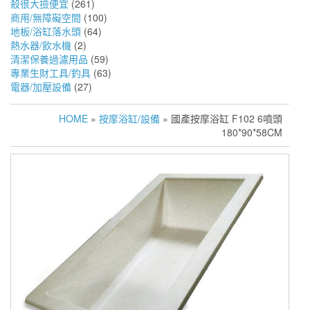
殺很大撿便宜
(261)
商用/無障礙空間
(100)
地板/浴缸落水頭
(64)
熱水器/飲水機
(2)
清潔保養過濾用品
(59)
專業生財工具/釣具
(63)
電器/加壓設備
(27)
HOME
»
按摩浴缸/設備
» 國產按摩浴缸 F102 6噴頭
180*90*58CM