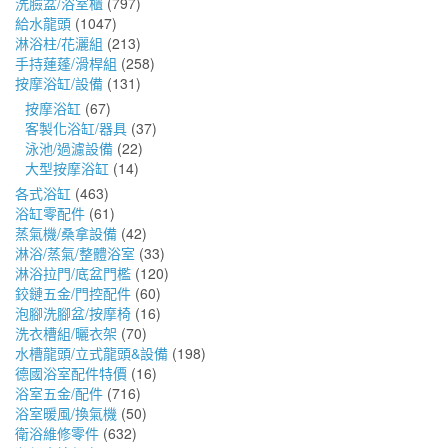
洗臉盆/浴室櫃
(797)
給水龍頭
(1047)
淋浴柱/花灑組
(213)
手持蓮蓬/滑桿組
(258)
按摩浴缸/設備
(131)
按摩浴缸
(67)
客製化浴缸/器具
(37)
泳池/過濾設備
(22)
大型按摩浴缸
(14)
各式浴缸
(463)
浴缸零配件
(61)
蒸氣機/桑拿設備
(42)
淋浴/蒸氣/整體浴室
(33)
淋浴拉門/底盆門檻
(120)
鉸鏈五金/門控配件
(60)
泡腳洗腳盆/按摩椅
(16)
洗衣槽組/曬衣架
(70)
水槽龍頭/立式龍頭&設備
(198)
德國浴室配件特價
(16)
浴室五金/配件
(716)
浴室暖風/換氣機
(50)
衛浴維修零件
(632)