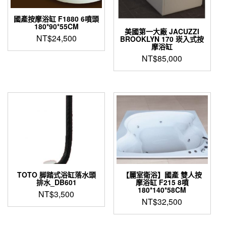
國產按摩浴缸 F1880 6噴頭
180*90*55CM
美國第一大廠 JACUZZI
NT$
24,500
BROOKLYN 170 崁入式按
摩浴缸
NT$
85,000
TOTO 脚踏式浴缸落水頭
【麗室衛浴】國產 雙人按
排水_DB601
摩浴缸 F215 8噴
180*140*58CM
NT$
3,500
NT$
32,500