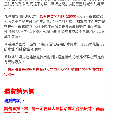
達使用的壽命長,馬達下方與白鐵架之間加裝防震墊片減少共鳴產
生。
3.建議採用PUVC硬管
(如有需要另加購價2000元
),較一般螺紋管
表面更不易孳生鰴菌產生沼氣.也不易附著髒污.對於馬達產生之震
動也較一般螺紋管小.可使馬達壽命更長具有高耐熱性.高耐衝擊
性.不變型.不老化.不殘污水.管內部平滑無波浪紋不會堆積污垢.不
孳生病菌。
4.採用美國第一品牌IPS按摩浴缸專用防水膠水,具有高耐熱性.高
防水性.高結合性.不脫膠。
5.吸水管與馬達連接處採用兩個快速連接頭.方便維修與檢查是否
有異物吸入。
下標前請事先確認所需商品尺寸規格及預計收貨時間避免雙方認
知誤差
運費請另詢
親愛的客戶
請勿直接下標 請一定要與人員接洽確定商品尺寸、商品