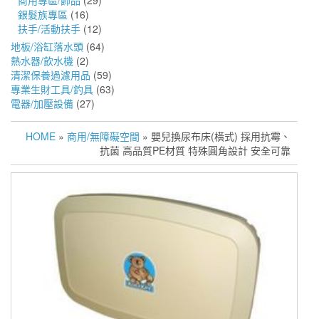
商用專區/飾品
(29)
銀髮族專區
(16)
扶手/活動扶手
(12)
地板/浴缸落水頭
(64)
熱水器/飲水機
(2)
清潔保養過濾用品
(59)
專業生財工具/釣具
(63)
電器/加壓設備
(27)
HOME
»
商用/無障礙空間
» 嬰兒換尿布床(橫式) 採用抗霉、
抗菌 高品質PE材質 特殊圓角設計 安全可靠