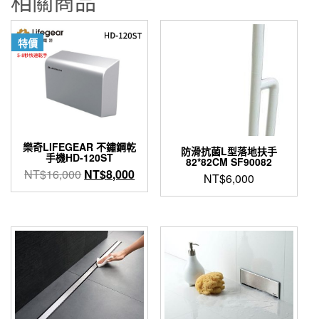
相關商品
品
質
特價
PE
材
質
特
殊
圓
樂奇LIFEGEAR 不鏽鋼乾
防滑抗菌L型落地扶手
角
手機HD-120ST
82*82CM SF90082
設
原
目
NT$
16,000
NT$
8,000
NT$
6,000
始
前
計
此
價
價
安
產
格：
格：
品
全
NT$16,000。
NT$8,000。
有
可
多
靠
種
數
款
式。
量
可