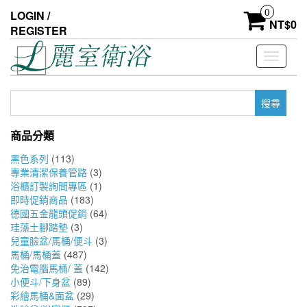
Skip
0
LOGIN /
to
NT$
0
REGISTER
the
content
Toggle
navigati
搜
尋
關
商品分類
鍵
字:
黑色系列
(113)
專業清潔保養管路
(3)
浴櫃訂製詢問專區
(1)
即時促銷商品
(183)
德國五金龍頭促銷
(64)
珪藻土腳踏墊
(3)
兒童臉盆/馬桶/便斗
(3)
馬桶/馬桶蓋
(487)
免治電腦馬桶/ 蓋
(142)
小便斗/下身盆
(89)
彩繪馬桶&面盆
(29)