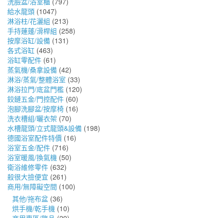
洗臉盆/浴室櫃
(797)
給水龍頭
(1047)
淋浴柱/花灑組
(213)
手持蓮蓬/滑桿組
(258)
按摩浴缸/設備
(131)
各式浴缸
(463)
浴缸零配件
(61)
蒸氣機/桑拿設備
(42)
淋浴/蒸氣/整體浴室
(33)
淋浴拉門/底盆門檻
(120)
鉸鏈五金/門控配件
(60)
泡腳洗腳盆/按摩椅
(16)
洗衣槽組/曬衣架
(70)
水槽龍頭/立式龍頭&設備
(198)
德國浴室配件特價
(16)
浴室五金/配件
(716)
浴室暖風/換氣機
(50)
衛浴維修零件
(632)
殺很大撿便宜
(261)
商用/無障礙空間
(100)
其他/拖布盆
(36)
烘手機/乾手機
(10)