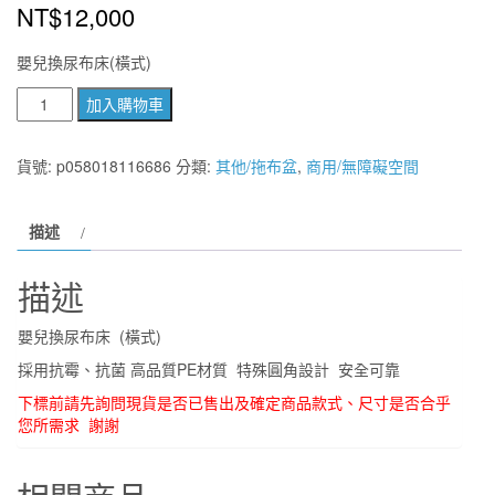
NT$
12,000
嬰兒換尿布床(橫式)
嬰
加入購物車
兒
換
貨號:
p058018116686
分類:
其他/拖布盆
,
商用/無障礙空間
尿
布
描述
床
(橫
描述
式)
採
嬰兒換尿布床 (橫式)
用
採用抗霉、抗菌 高品質PE材質 特殊圓角設計 安全可靠
抗
下標前請先詢問現貨是否已售出及確定商品款式、尺寸是否合乎
霉、
您所需求 謝謝
抗
菌
高