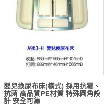
嬰兒換尿布床(橫式) 採用抗霉、
抗菌 高品質PE材質 特殊圓角設
計 安全可靠