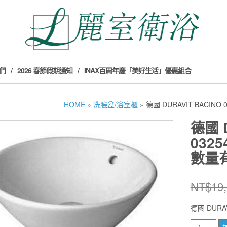
們
2026 春節假期通知
INAX百周年慶「美好生活」優惠組合
HOME
»
洗臉盆/浴室櫃
» 德國 DURAVIT BACI
德國 D
032
數量
NT$
19
德國 DUR
德