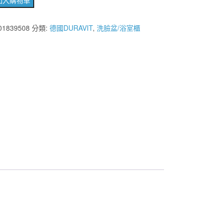
格：
格：
01839508
分類:
德國DURAVIT
,
洗臉盆/浴室櫃
NT$19,000。
NT$9,900。