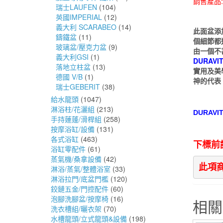
銷售產品
瑞士LAUFEN
(104)
英國IMPERIAL
(12)
義大利 SCARABEO
(14)
此面盆添
鑄鐵盆
(11)
個細節都
玻璃盆/壓克力盆
(9)
由一個不
義大利GSI
(1)
DURAVI
落地立柱盆
(13)
實用及美
德國 V/B
(1)
神的代表
瑞士GEBERIT
(38)
給水龍頭
(1047)
淋浴柱/花灑組
(213)
DURAVI
手持蓮蓬/滑桿組
(258)
按摩浴缸/設備
(131)
各式浴缸
(463)
下標前
浴缸零配件
(61)
蒸氣機/桑拿設備
(42)
此項
淋浴/蒸氣/整體浴室
(33)
淋浴拉門/底盆門檻
(120)
鉸鏈五金/門控配件
(60)
泡腳洗腳盆/按摩椅
(16)
相關
洗衣槽組/曬衣架
(70)
水槽龍頭/立式龍頭&設備
(198)