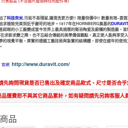
: 只售臉盆 (不含圖片龍頭與任何配件等)
~
要
加了
科技奈米
,污垢不易殘留,讓清洗更方便!! 限量特價中!! 數量有限~要
買
追求極致完美到近乎嚴苛的地步。1817年在HORNBERG奠基的
DURAVI
要
甚起眼的小工廠變成當今世界上最具規模的衛浴陶瓷及廚櫃的製造廠，皆
T
在求新求變之際，也不忘結合傳統的美學價值觀點，真正使人能夠享受
快
學的視覺平衡，厚實的德國工藝技術與紮實的結構體，即使在經年的使用
~
。
數
量
http://www.duravit.com/
官網
T
請先詢問現貨是否已售出及確定商品款式、尺寸是否合乎您
商品運費恕不與其它商品累計，如有疑問請先另詢客服人
商品