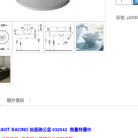
國
DURAVIT
貨號:
p058
BACINO
032542
檯
面
碗
公
盆
限
量
特
價
額外資訊
中!
數
量
AVIT BACINO 抬面碗公盆 032542 限量特價中
有
限