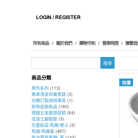
Skip
to
the
LOGIN / REGISTER
content
所有商品
關於我們
購物守則
營業時間
聯繫我
搜
尋
關
商品分類
鍵
特價
字:
黑色系列
(113)
專業清潔保養管路
(3)
浴櫃訂製詢問專區
(1)
即時促銷商品
(183)
德國五金龍頭促銷
(64)
珪藻土腳踏墊
(3)
兒童臉盆/馬桶/便斗
(3)
馬桶/馬桶蓋
(487)
免治電腦馬桶/ 蓋
(142)