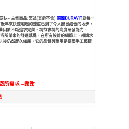
買要快~ 主售商品:面盆(其餘不含)
德國DURAVIT
對每一
T
近年來快速崛起的速度已到了令人膛目結舌的地步。
肇因於不斷追求完美、精益求精的高度研發能力。
入浴所帶來的舒適感覺，在所有設計的細節上，都講求
之後仍然歷久如新，它的品質與耐用是德國手工藝精
所需求 ~謝謝
員