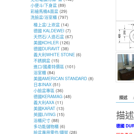
小便斗/下身盆
(89)
彩繪馬桶&面盆
(29)
洗臉盆/浴室櫃
(797)
檯上盆/上崁盆
(14)
德國 KALDEWEI
(7)
天然石/人造石盆
(67)
美國KOHLER
(126)
德國DURAVIT
(38)
義大利WHITE STONE
(6)
不銹鋼盆
(15)
進口/國產特價區
(101)
浴室櫃
(84)
美國AMERICAN STANDARD
(8)
日本INAX
(51)
小臉盆專區
(36)
德國KERAMAG
(48)
描述
義大利AXA
(11)
美國KARAT
(13)
描述
英國LIVING
(15)
浴櫃尺寸
(88)
德國 DUR
多功能儲物櫃
(6)
臉盆專用零件/鐵架
(28)