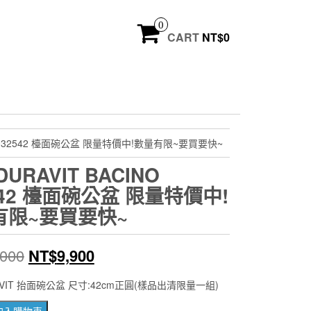
0
CART
NT$
0
NO 032542 檯面碗公盆 限量特價中!數量有限~要買要快~
URAVIT BACINO
542 檯面碗公盆 限量特價中!
有限~要買要快~
原
目
,000
NT$
9,900
始
前
AVIT 抬面碗公盆 尺寸:42cm正圓(樣品出清限量一組)
價
價
加入購物車