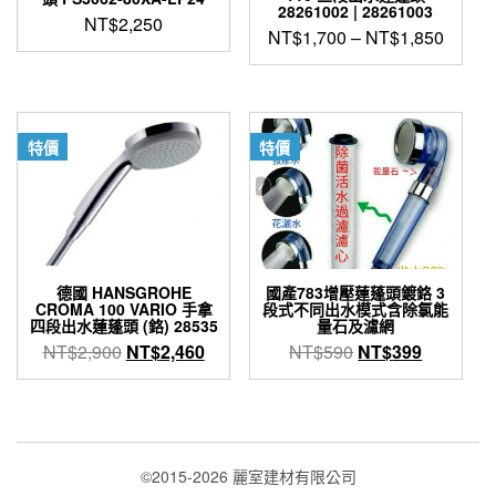
28261002 | 28261003
NT$
2,250
NT$
1,700
–
NT$
1,850
此
產
品
有
特價
特價
多
種
款
式。
可
在
產
德國 HANSGROHE
國產783增壓蓮蓬頭鍍鉻 3
CROMA 100 VARIO 手拿
段式不同出水模式含除氯能
品
四段出水蓮蓬頭 (鉻) 28535
量石及濾網
頁
原
目
原
目
NT$
2,900
NT$
2,460
NT$
590
NT$
399
面
始
前
始
前
選
價
價
價
價
擇
格：
格：
格：
格：
選
項
NT$2,900。
NT$2,460。
NT$590。
NT$399
©2015-2026 麗室建材有限公司