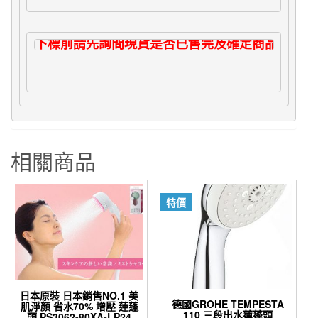
下標前請先詢問現貨是否已售完及確定商品款式、
相關商品
特價
日本原裝 日本銷售NO.1 美
德國GROHE TEMPESTA
肌淨顏 省水70% 增壓 蓮蓬
110 三段出水蓮蓬頭
頭 PS3062-80XA-LP24