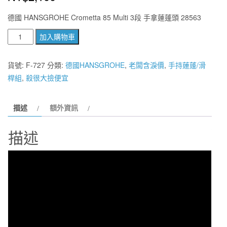
德國 HANSGROHE Crometta 85 Multi 3段 手拿蓮蓬頭 28563
德
加入購物車
國
HANSGROHE
貨號:
F-727
分類:
德國HANSGROHE
,
老闆含淚價
,
手持蓮蓬/滑
Crometta
桿組
,
殺很大撿便宜
85
Multi
描述
額外資訊
3
段
描述
式
出
水
手
拿
蓮
蓬
頭