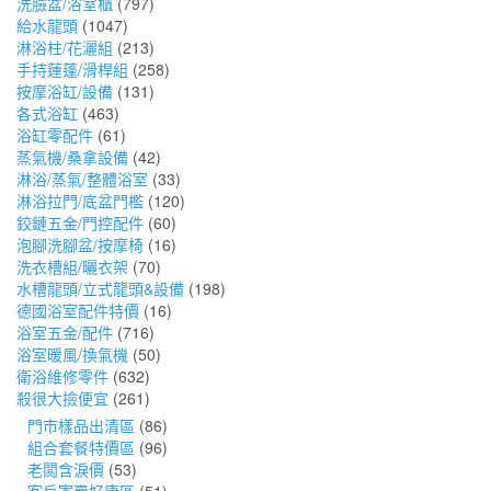
洗臉盆/浴室櫃
(797)
給水龍頭
(1047)
淋浴柱/花灑組
(213)
手持蓮蓬/滑桿組
(258)
按摩浴缸/設備
(131)
各式浴缸
(463)
浴缸零配件
(61)
蒸氣機/桑拿設備
(42)
淋浴/蒸氣/整體浴室
(33)
淋浴拉門/底盆門檻
(120)
鉸鏈五金/門控配件
(60)
泡腳洗腳盆/按摩椅
(16)
洗衣槽組/曬衣架
(70)
水槽龍頭/立式龍頭&設備
(198)
德國浴室配件特價
(16)
浴室五金/配件
(716)
浴室暖風/換氣機
(50)
衛浴維修零件
(632)
殺很大撿便宜
(261)
門市樣品出清區
(86)
組合套餐特價區
(96)
老闆含淚價
(53)