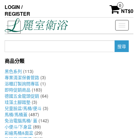
Skip
0
LOGIN /
to
NT$
0
REGISTER
the
content
Toggle
navigati
搜
尋
關
商品分類
鍵
字:
黑色系列
(113)
專業清潔保養管路
(3)
浴櫃訂製詢問專區
(1)
即時促銷商品
(183)
德國五金龍頭促銷
(64)
珪藻土腳踏墊
(3)
兒童臉盆/馬桶/便斗
(3)
馬桶/馬桶蓋
(487)
免治電腦馬桶/ 蓋
(142)
小便斗/下身盆
(89)
彩繪馬桶&面盆
(29)