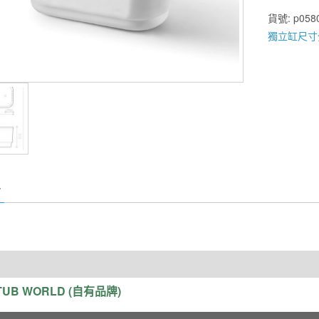
潔
貨號:
p058
白
獨立缸尺寸
造
形
獨
立
缸
QQ802
120*75*8
數
量
TUB WORLD (自有品牌)