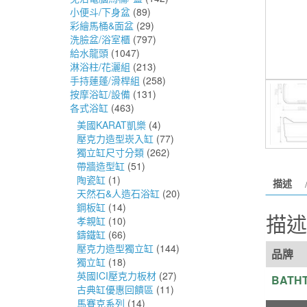
小便斗/下身盆
(89)
彩繪馬桶&面盆
(29)
洗臉盆/浴室櫃
(797)
給水龍頭
(1047)
淋浴柱/花灑組
(213)
手持蓮蓬/滑桿組
(258)
按摩浴缸/設備
(131)
各式浴缸
(463)
美國KARAT凱樂
(4)
壓克力造型崁入缸
(77)
獨立缸尺寸分類
(262)
帶牆造型缸
(51)
陶瓷缸
(1)
描述
天然石&人造石浴缸
(20)
鋼板缸
(14)
描述
孝親缸
(10)
鑄鐵缸
(66)
壓克力造型獨立缸
(144)
品牌
獨立缸
(18)
英國ICI壓克力板材
(27)
BATH
古典缸優惠回饋區
(11)
馬賽克系列
(14)