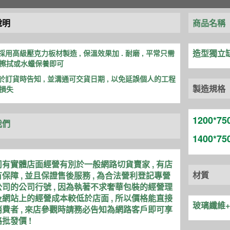
說明
商品名稱
造型獨立缸
品採用高級壓克力板材製造 , 保溫效
果加 . 耐磨 , 平常只需
擦拭或水蠟保養即可
先於訂貨時告知 , 並溝通可交貨日期 , 以免延誤個人的工程
製造規格
損失
1200*75
我們
14
00*7
有實體店面經營有別於一般網路切貨賣家 , 有店
材質
保障 , 並且保證售後服務 , 為合法營利登記專營
司的公司行號 , 因為執著不求奢華包裝的經營理
網站上的經營成本較低於店面 , 所以價格能直接
玻璃纖維
費者 , 來店參觀時請務必告知為網路客戶即可享
批發價 !