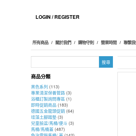
Skip
to
the
LOGIN / REGISTER
content
所有商品
關於我們
購物守則
營業時間
聯繫我
搜
尋
關
商品分類
鍵
字:
黑色系列
(113)
專業清潔保養管路
(3)
浴櫃訂製詢問專區
(1)
即時促銷商品
(183)
德國五金龍頭促銷
(64)
珪藻土腳踏墊
(3)
兒童臉盆/馬桶/便斗
(3)
馬桶/馬桶蓋
(487)
免治電腦馬桶/ 蓋
(142)