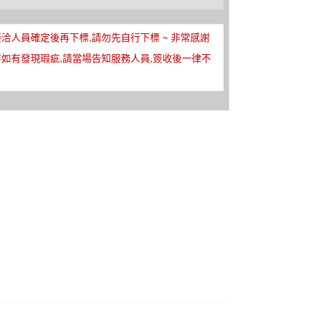
接洽人員確定後再下標,請勿先自行下標 ~ 非常感謝
時如有發現瑕疵,請當場告知服務人員,簽收後一律不