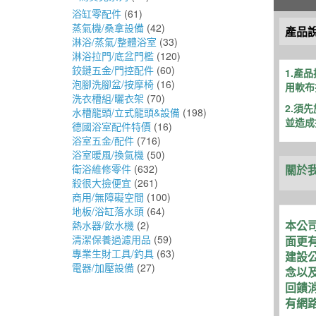
浴缸零配件
(61)
蒸氣機/桑拿設備
(42)
產品
淋浴/蒸氣/整體浴室
(33)
淋浴拉門/底盆門檻
(120)
鉸鏈五金/門控配件
(60)
1.產
泡腳洗腳盆/按摩椅
(16)
用軟布
洗衣槽組/曬衣架
(70)
2.須
水槽龍頭/立式龍頭&設備
(198)
並造成
德國浴室配件特價
(16)
浴室五金/配件
(716)
浴室暖風/換氣機
(50)
關於
衛浴維修零件
(632)
殺很大撿便宜
(261)
商用/無障礙空間
(100)
地板/浴缸落水頭
(64)
本公司
熱水器/飲水機
(2)
清潔保養過濾用品
(59)
面更有
專業生財工具/釣具
(63)
建設公
電器/加壓設備
(27)
念以及
回饋消
有網路