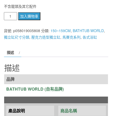
不含龍頭及其它配件
BATHTUB
加入購物車
WORLD
銀
貨號:
p058019005808
分類:
150~159CM
,
BATHTUB WORLD
,
色
獨立缸尺寸分類
,
壓克力造型獨立缸
,
馬賽克系列
,
各式浴缸
馬
賽
描述
克
貴
描述
妃
造
品牌
型
獨
BATHTUB WORLD (自有品牌)
立
缸
YG3330M
產品說明
商品名稱
155*78*75CM