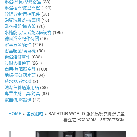
淋浴/蒸氣/整體浴室
(33)
淋浴拉門/底盆門檻
(120)
鉸鏈五金/門控配件
(60)
泡腳洗腳盆/按摩椅
(16)
洗衣槽組/曬衣架
(70)
水槽龍頭/立式龍頭&設備
(198)
德國浴室配件特價
(16)
浴室五金/配件
(716)
浴室暖風/換氣機
(50)
衛浴維修零件
(632)
殺很大撿便宜
(261)
商用/無障礙空間
(100)
地板/浴缸落水頭
(64)
熱水器/飲水機
(2)
清潔保養過濾用品
(59)
專業生財工具/釣具
(63)
電器/加壓設備
(27)
HOME
»
各式浴缸
» BATHTUB WORLD 銀色馬賽克貴妃造型
獨立缸 YG3330M 155*78*75CM