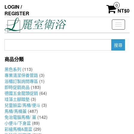
Skip
0
LOGIN /
to
NT$
0
REGISTER
the
content
Toggle
navigati
搜
尋
關
商品分類
鍵
字:
黑色系列
(113)
專業清潔保養管路
(3)
浴櫃訂製詢問專區
(1)
即時促銷商品
(183)
德國五金龍頭促銷
(64)
珪藻土腳踏墊
(3)
兒童臉盆/馬桶/便斗
(3)
馬桶/馬桶蓋
(487)
免治電腦馬桶/ 蓋
(142)
小便斗/下身盆
(89)
彩繪馬桶&面盆
(29)