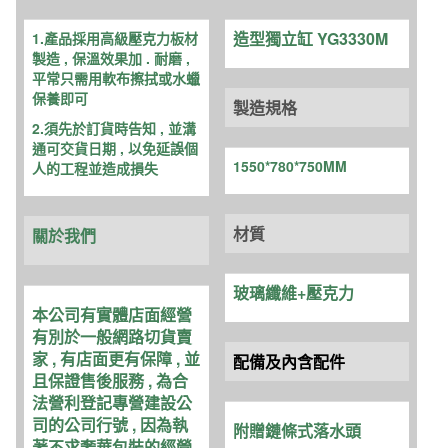
數
量
造型獨立缸 YG3330M
1.產品採用高級壓克力板材
製造 , 保溫效
果加 . 耐磨 ,
平常只需用軟布擦拭或水蠟
保養即可
製造規格
2.須先於訂貨時告知 , 並溝
通可交貨日期 , 以免延誤個
1550*780*750MM
人的工程並造成損失
材質
關於我們
玻璃纖維+壓克力
本公司有實體店面經營
有別於一般網路切貨賣
家 , 有店面更有保障 , 並
配備及內含配件
且保證售後服務 , 為合
法營利登記專營建設公
司的公司行號 , 因為執
附贈鏈條式落水頭
著不求奢華包裝的經營