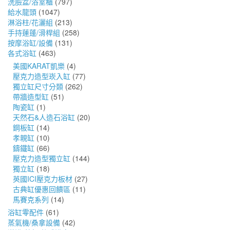
洗臉盆/浴室櫃
(797)
給水龍頭
(1047)
淋浴柱/花灑組
(213)
手持蓮蓬/滑桿組
(258)
按摩浴缸/設備
(131)
各式浴缸
(463)
美國KARAT凱樂
(4)
壓克力造型崁入缸
(77)
獨立缸尺寸分類
(262)
帶牆造型缸
(51)
陶瓷缸
(1)
天然石&人造石浴缸
(20)
鋼板缸
(14)
孝親缸
(10)
鑄鐵缸
(66)
壓克力造型獨立缸
(144)
獨立缸
(18)
英國ICI壓克力板材
(27)
古典缸優惠回饋區
(11)
馬賽克系列
(14)
浴缸零配件
(61)
蒸氣機/桑拿設備
(42)