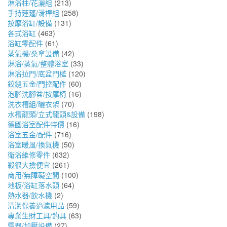
淋浴柱/花灑組
(213)
手持蓮蓬/滑桿組
(258)
按摩浴缸/設備
(131)
各式浴缸
(463)
浴缸零配件
(61)
蒸氣機/桑拿設備
(42)
淋浴/蒸氣/整體浴室
(33)
淋浴拉門/底盆門檻
(120)
鉸鏈五金/門控配件
(60)
泡腳洗腳盆/按摩椅
(16)
洗衣槽組/曬衣架
(70)
水槽龍頭/立式龍頭&設備
(198)
德國浴室配件特價
(16)
浴室五金/配件
(716)
浴室暖風/換氣機
(50)
衛浴維修零件
(632)
殺很大撿便宜
(261)
商用/無障礙空間
(100)
地板/浴缸落水頭
(64)
熱水器/飲水機
(2)
清潔保養過濾用品
(59)
專業生財工具/釣具
(63)
電器/加壓設備
(27)