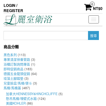
Skip
0
LOGIN /
to
NT$
0
REGISTER
the
content
Toggle
navigati
搜
尋
關
商品分類
鍵
字:
黑色系列
(113)
專業清潔保養管路
(3)
浴櫃訂製詢問專區
(1)
即時促銷商品
(183)
德國五金龍頭促銷
(64)
珪藻土腳踏墊
(3)
兒童臉盆/馬桶/便斗
(3)
馬桶/馬桶蓋
(487)
加拿大HENNESSY&HINCHCLIFFE
(5)
懸吊馬桶/埋壁式水箱
(124)
美國KOHLER
(86)