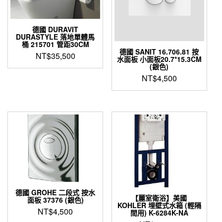
德國 DURAVIT
DURASTYLE 落地單體馬
桶 215701 管距30CM
德國 SANIT 16.706.81 按
NT$
35,500
水面板 小面板20.7*15.3CM
(銀色)
NT$
4,500
德國 GROHE 二段式 按水
【麗室衛浴】美國
面板 37376 (銀色)
KOHLER 埋壁式水箱 (輕隔
NT$
4,500
間用) K-6284K-NA