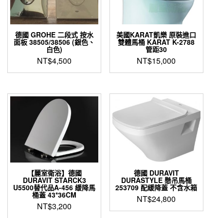
德國 GROHE 二段式 按水
美國KARAT凱樂 原裝進口
面板 38505/38506 (銀色、
雙體馬桶 KARAT K-2788
白色)
管距30
NT$
4,500
NT$
15,000
【麗室衛浴】德國
德國 DURAVIT
DURAVIT STARCK3
DURASTYLE 懸吊馬桶
U5500替代品A-456 緩降馬
253709 配緩降蓋 不含水箱
桶蓋 43*36CM
NT$
24,800
NT$
3,200