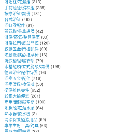
淋浴柱/花灑組
(213)
手持蓮蓬/滑桿組
(258)
按摩浴缸/設備
(131)
各式浴缸
(463)
浴缸零配件
(61)
蒸氣機/桑拿設備
(42)
淋浴/蒸氣/整體浴室
(33)
淋浴拉門/底盆門檻
(120)
鉸鏈五金/門控配件
(60)
泡腳洗腳盆/按摩椅
(16)
洗衣槽組/曬衣架
(70)
水槽龍頭/立式龍頭&設備
(198)
德國浴室配件特價
(16)
浴室五金/配件
(716)
浴室暖風/換氣機
(50)
衛浴維修零件
(632)
殺很大撿便宜
(261)
商用/無障礙空間
(100)
地板/浴缸落水頭
(64)
熱水器/飲水機
(2)
清潔保養過濾用品
(59)
專業生財工具/釣具
(63)
電器/加壓設備
(27)