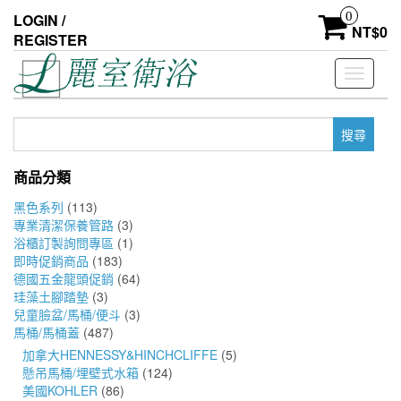
Skip
0
LOGIN /
to
NT$
0
REGISTER
the
content
Toggle
navigati
搜
尋
關
商品分類
鍵
字:
黑色系列
(113)
專業清潔保養管路
(3)
浴櫃訂製詢問專區
(1)
即時促銷商品
(183)
德國五金龍頭促銷
(64)
珪藻土腳踏墊
(3)
兒童臉盆/馬桶/便斗
(3)
馬桶/馬桶蓋
(487)
加拿大HENNESSY&HINCHCLIFFE
(5)
懸吊馬桶/埋壁式水箱
(124)
美國KOHLER
(86)