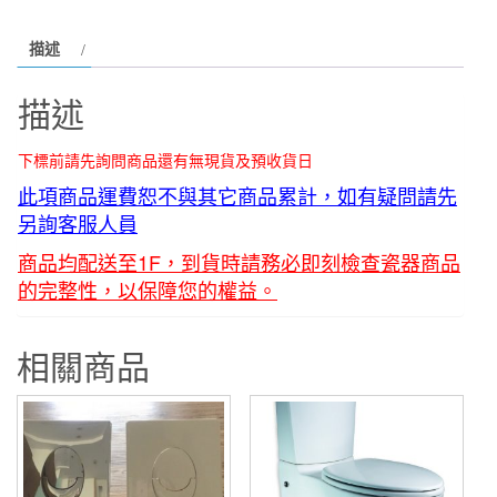
CS-
描述
873
數
描述
量
下標前請先詢問商品還有無現貨及預收貨日
此項商品運費恕不與其它商品累計，如有疑問請先
另詢客服人員
商品均配送至1F，到貨時請務必即刻檢查瓷器商品
的完整性，以保障您的權益。
相關商品