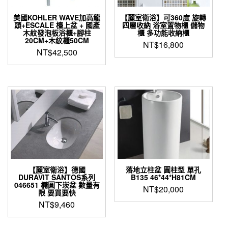
美國KOHLER WAVE加高龍
【麗室衛浴】可360度 旋轉
頭+ESCALE 檯上盆 + 國產
四層收納 浴室置物櫃 儲物
木紋發泡板浴櫃+腳柱
櫃 多功能收納櫃
20CM+木紋櫃50CM
NT$
16,800
NT$
42,500
【麗室衛浴】德國
落地立柱盆 圓柱型 單孔
DURAVIT SANTOS系列
B135 46*44*H81CM
046651 橢圓下崁盆 數量有
NT$
20,000
限 要買要快
NT$
9,460