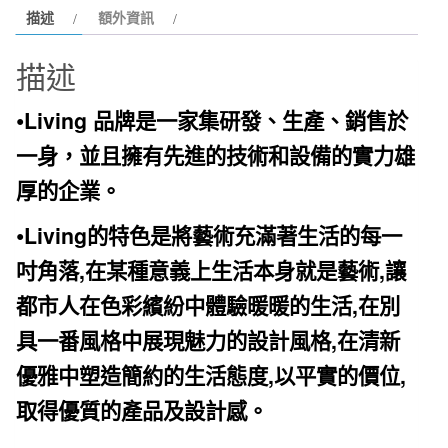
描述
額外資訊
LIVING
2450
描述
檯
上
•
Living
品牌是一家集研發、生產、銷售於
盆
100*47*15cm
一身，並且擁有先進的技術和設備的實力雄
數
厚的企
業。
量
•
Living
的特色是將藝術充滿著生活的每一
,
,
吋角落
在某種意義上生活本身就是藝術
讓
,
都市人在色
彩繽紛中體驗暖暖的生活
在別
,
具一番風格中展現魅力的設計風格
在清新
,
,
優雅中塑造簡約的生
活態度
以平實的價位
取得優質的產品及設計感。