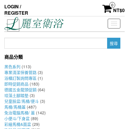
Skip
0
LOGIN /
to
NT$
0
REGISTER
the
content
Toggle
navigati
搜
尋
關
商品分類
鍵
字:
黑色系列
(113)
專業清潔保養管路
(3)
浴櫃訂製詢問專區
(1)
即時促銷商品
(183)
德國五金龍頭促銷
(64)
珪藻土腳踏墊
(3)
兒童臉盆/馬桶/便斗
(3)
馬桶/馬桶蓋
(487)
免治電腦馬桶/ 蓋
(142)
小便斗/下身盆
(89)
彩繪馬桶&面盆
(29)