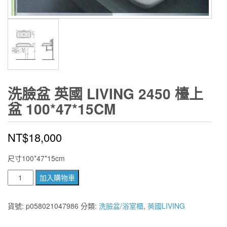
洗臉盆 英國 LIVING 2450 檯上
盆 100*47*15CM
NT$
18,000
尺寸100*47*15cm
洗
加入購物車
臉
盆
貨號:
p058021047986
分類:
洗臉盆/浴室櫃
,
英國LIVING
英
國