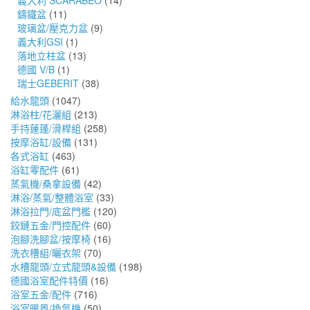
義大利 SCARABEO
(14)
鑄鐵盆
(11)
玻璃盆/壓克力盆
(9)
義大利GSI
(1)
落地立柱盆
(13)
德國 V/B
(1)
瑞士GEBERIT
(38)
給水龍頭
(1047)
淋浴柱/花灑組
(213)
手持蓮蓬/滑桿組
(258)
按摩浴缸/設備
(131)
各式浴缸
(463)
浴缸零配件
(61)
蒸氣機/桑拿設備
(42)
淋浴/蒸氣/整體浴室
(33)
淋浴拉門/底盆門檻
(120)
鉸鏈五金/門控配件
(60)
泡腳洗腳盆/按摩椅
(16)
洗衣槽組/曬衣架
(70)
水槽龍頭/立式龍頭&設備
(198)
德國浴室配件特價
(16)
浴室五金/配件
(716)
浴室暖風/換氣機
(50)