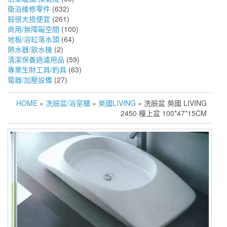
衛浴維修零件
(632)
殺很大撿便宜
(261)
商用/無障礙空間
(100)
地板/浴缸落水頭
(64)
熱水器/飲水機
(2)
清潔保養過濾用品
(59)
專業生財工具/釣具
(63)
電器/加壓設備
(27)
HOME
»
洗臉盆/浴室櫃
»
英國LIVING
» 洗臉盆 英國 LIVING
2450 檯上盆 100*47*15CM