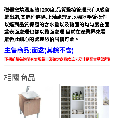
1260
,
A
磁器窯燒溫度約
度
品質監控管理只有
級貨
,
,
能出廠
其餘均磨除
上釉處理是以機器手臂操作
以達到品質
保證的含水量以及釉面的均勻度在面
,
盆表面處理也都以釉面處理
目前在產業界來看
能做此細心的處理恐怕屈
指可數。
主售商品:面盆(其餘不含)
下標前請先詢問有無現貨，及確定商品款式、尺寸是否合乎您所需求~
相關商品