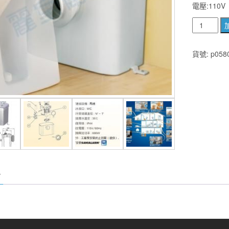
電壓:110V
免
化
糞
貨號:
p058
池
法
國
室
內
排
水
系
統
領
導
者.
解
決