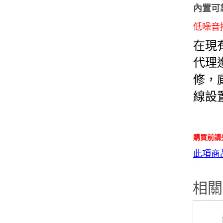
內置可
低噪音
在現
代理
修，
線設
購買前請
此項商
相關