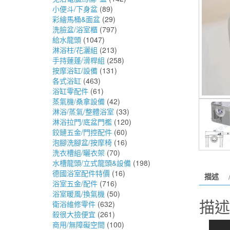
小便斗/下身盆
(89)
彩繪馬桶&面盆
(29)
洗臉盆/浴室櫃
(797)
給水龍頭
(1047)
淋浴柱/花灑組
(213)
手持蓮蓬/滑桿組
(258)
按摩浴缸/設備
(131)
各式浴缸
(463)
浴缸零配件
(61)
蒸氣機/桑拿設備
(42)
淋浴/蒸氣/整體浴室
(33)
淋浴拉門/底盆門檻
(120)
鉸鏈五金/門控配件
(60)
泡腳洗腳盆/按摩椅
(16)
洗衣槽組/曬衣架
(70)
水槽龍頭/立式龍頭&設備
(198)
德國浴室配件特價
(16)
描述
浴室五金/配件
(716)
浴室暖風/換氣機
(50)
描述
衛浴維修零件
(632)
殺很大撿便宜
(261)
商用/無障礙空間
(100)