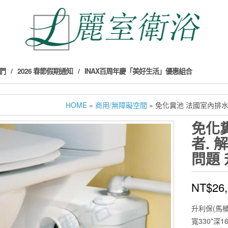
們
2026 春節假期通知
INAX百周年慶「美好生活」優惠組合
HOME
»
商用/無障礙空間
» 免化糞池 法國室內排
免化
者.
問題
NT$
26
升利保(馬桶
寬330*深16