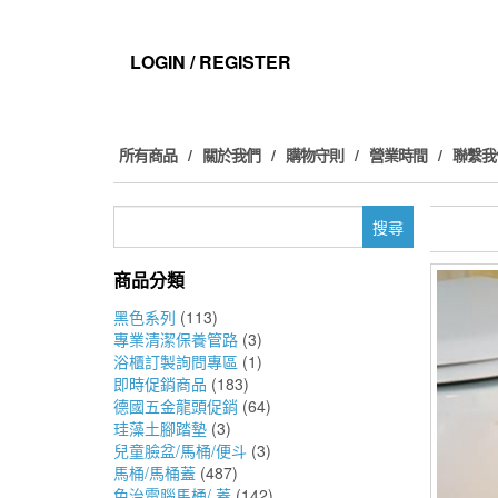
Skip
to
the
LOGIN / REGISTER
content
所有商品
關於我們
購物守則
營業時間
聯繫我
搜
尋
關
商品分類
鍵
字:
黑色系列
(113)
專業清潔保養管路
(3)
浴櫃訂製詢問專區
(1)
即時促銷商品
(183)
德國五金龍頭促銷
(64)
珪藻土腳踏墊
(3)
兒童臉盆/馬桶/便斗
(3)
馬桶/馬桶蓋
(487)
免治電腦馬桶/ 蓋
(142)