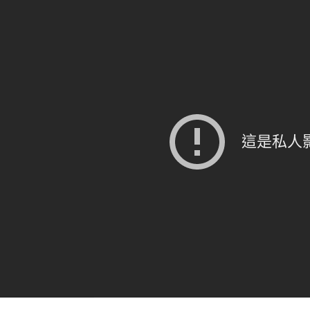
汙
水
排
放
問
題
管
線
設
置
問
題
升
利
保
數
量