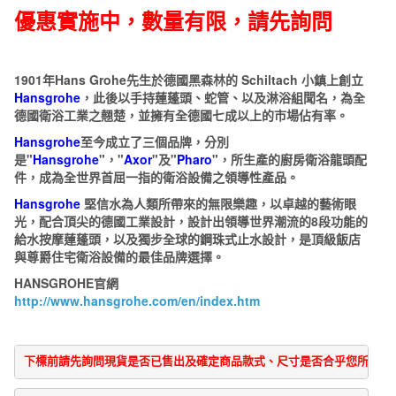
龍
優惠實施中，數量有限，請先詢問
頭
(鉻)
18020
1901年Hans Grohe先生於德國黑森林的 Schiltach 小鎮上創立
Hansgrohe
，此後以手持蓮蓬頭、蛇管、以及淋浴組聞名，為全
數
德國衛浴工業之翹楚，並擁有全德國七成以上的市場佔有率。
量
Hansgrohe
至今成立了三個品牌，分別
是"
Hansgrohe
"，"
Axor
"及"
Pharo
"，所生產的廚房衛浴龍頭配
件，成為全世界首屈一指的衛浴設備之領導性產品。
Hansgrohe
堅信水為人類所帶來的無限樂趣，以卓越的藝術眼
光，配合頂尖的德國工業設計，設計出領導世界潮流的8段功能的
給水按摩蓮蓬頭，以及獨步全球的鋼珠式止水設計，是頂級飯店
與尊爵住宅衛浴設備的最佳品牌選擇。
HANSGROHE官網
http://www.hansgrohe.com/en/index.htm
下標前請先詢問現貨是否已售出及確定商品款式、尺寸是否合乎您所需求