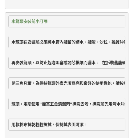
水龍頭安裝前小叮嚀
水龍頭在安裝前必須將水管內殘留的髒水、殘渣、沙粒、雜質沖洗乾淨
再安裝龍頭，以防止起泡阻塞或閥芯損壞而漏水。 在拆裝舊龍頭前，
閉三角凡爾。為保持龍頭外表光潔晶亮和良好的使用性能，請按以下方
龍頭。定期使用"麗室五金清潔劑"擦洗去污，擦洗前先用清水沖淨龍頭
用軟棉布抹乾輕輕擦拭，保持其表面清潔。