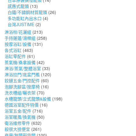
日本原裝搞怪龍頭
(14)
感應式龍頭
(13)
白鐵/不鏽鋼材質龍頭
(26)
多功能缸內出水口
(4)
台灣JUSTIME
(2)
淋浴柱/花灑組
(213)
手持蓮蓬/滑桿組
(258)
按摩浴缸/設備
(131)
各式浴缸
(463)
浴缸零配件
(61)
蒸氣機/桑拿設備
(42)
淋浴/蒸氣/整體浴室
(33)
淋浴拉門/底盆門檻
(120)
鉸鏈五金/門控配件
(60)
泡腳洗腳盆/按摩椅
(16)
洗衣槽組/曬衣架
(70)
水槽龍頭/立式龍頭&設備
(198)
德國浴室配件特價
(16)
浴室五金/配件
(716)
浴室暖風/換氣機
(50)
衛浴維修零件
(632)
殺很大撿便宜
(261)
商用/無障礙空間
(100)