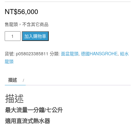
NT$
56,000
售龍頭，不含其它商品
德
加入購物車
國
頂
貨號:
p058023385811
分類:
面盆龍頭
,
德國HANSGROHE
,
給水
級
龍頭
HANSGROHE
Massaud
描述
系
列
描述
單
槍
最大流量一分鐘/七公升
高
適用直流式熱水器
腳
臉
盆