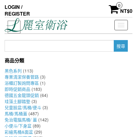
Skip
0
LOGIN /
to
NT$
0
REGISTER
the
content
Toggle
navigati
搜
尋
關
商品分類
鍵
字:
黑色系列
(113)
專業清潔保養管路
(3)
浴櫃訂製詢問專區
(1)
即時促銷商品
(183)
德國五金龍頭促銷
(64)
珪藻土腳踏墊
(3)
兒童臉盆/馬桶/便斗
(3)
馬桶/馬桶蓋
(487)
免治電腦馬桶/ 蓋
(142)
小便斗/下身盆
(89)
彩繪馬桶&面盆
(29)