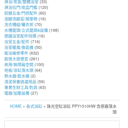
淋浴/蒸氣/整體浴室
(33)
淋浴拉門/底盆門檻
(120)
鉸鏈五金/門控配件
(60)
泡腳洗腳盆/按摩椅
(16)
洗衣槽組/曬衣架
(70)
水槽龍頭/立式龍頭&設備
(198)
德國浴室配件特價
(16)
浴室五金/配件
(716)
浴室暖風/換氣機
(50)
衛浴維修零件
(632)
殺很大撿便宜
(261)
商用/無障礙空間
(100)
地板/浴缸落水頭
(64)
熱水器/飲水機
(2)
清潔保養過濾用品
(59)
專業生財工具/釣具
(63)
電器/加壓設備
(27)
HOME
»
各式浴缸
» 珠光空缸浴缸 PPY1510HW 含原廠落水
頭