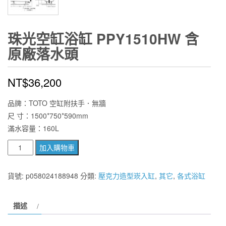
珠光空缸浴缸 PPY1510HW 含
原廠落水頭
NT$
36,200
品牌：TOTO 空缸附扶手．無牆
尺 寸：1500*750*590mm
滿水容量：160L
珠
加入購物車
光
空
貨號:
p058024188948
分類:
壓克力造型崁入缸
,
其它
,
各式浴缸
缸
浴
描述
缸
PPY1510HW