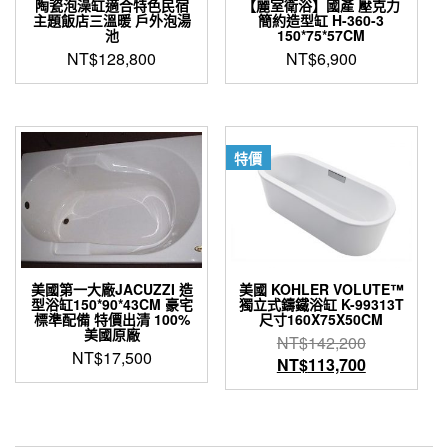
陶瓷泡澡缸適合特色民宿
【麗室衛浴】國產 壓克力
主題飯店三溫暖 戶外泡湯
簡約造型缸 H-360-3
池
150*75*57CM
NT$
128,800
NT$
6,900
特價
美國第一大廠JACUZZI 造
美國 KOHLER VOLUTE™
型浴缸150*90*43CM 豪宅
獨立式鑄鐵浴缸 K-99313T
標準配備 特價出清 100%
尺寸160X75X50CM
美國原廠
原
NT$
142,200
NT$
17,500
始
目
NT$
113,700
價
前
格：
價
NT$142,2
格：