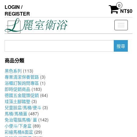
Skip
0
LOGIN /
to
NT$
0
REGISTER
the
content
Toggle
navigati
搜
尋
關
商品分類
鍵
字:
黑色系列
(113)
專業清潔保養管路
(3)
浴櫃訂製詢問專區
(1)
即時促銷商品
(183)
德國五金龍頭促銷
(64)
珪藻土腳踏墊
(3)
兒童臉盆/馬桶/便斗
(3)
馬桶/馬桶蓋
(487)
免治電腦馬桶/ 蓋
(142)
小便斗/下身盆
(89)
彩繪馬桶&面盆
(29)