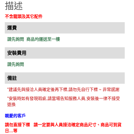
描述
含
原
不含龍頭及其它配件
廠
落
運費
水
請先詢問
商品均運送至一樓
頭
數
安裝費用
量
請先詢問
備註
*建議先與接洽人員確定後再下標,請勿先自行下標 ~ 非常感謝
*安裝時如有發現瑕疵,請當場告知服務人員,安裝後一律不接受
退換
親愛的客戶
請勿直接下標 請一定要與人員接洽確定商品尺寸、商品可到貨
日…等