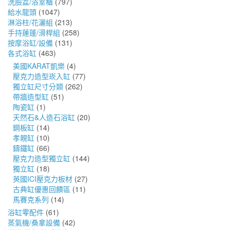
洗臉盆/浴室櫃
(797)
給水龍頭
(1047)
淋浴柱/花灑組
(213)
手持蓮蓬/滑桿組
(258)
按摩浴缸/設備
(131)
各式浴缸
(463)
美國KARAT凱樂
(4)
壓克力造型崁入缸
(77)
獨立缸尺寸分類
(262)
帶牆造型缸
(51)
陶瓷缸
(1)
天然石&人造石浴缸
(20)
鋼板缸
(14)
孝親缸
(10)
鑄鐵缸
(66)
壓克力造型獨立缸
(144)
獨立缸
(18)
英國ICI壓克力板材
(27)
古典缸優惠回饋區
(11)
馬賽克系列
(14)
浴缸零配件
(61)
蒸氣機/桑拿設備
(42)