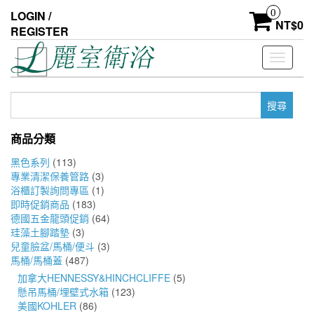
Skip
0
LOGIN /
to
NT$
0
REGISTER
the
content
Toggle
navigati
搜
尋
關
商品分類
鍵
字:
黑色系列
(113)
專業清潔保養管路
(3)
浴櫃訂製詢問專區
(1)
即時促銷商品
(183)
德國五金龍頭促銷
(64)
珪藻土腳踏墊
(3)
兒童臉盆/馬桶/便斗
(3)
馬桶/馬桶蓋
(487)
加拿大HENNESSY&HINCHCLIFFE
(5)
懸吊馬桶/埋壁式水箱
(123)
美國KOHLER
(86)