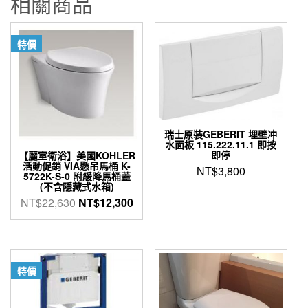
相關商品
特價
瑞士原裝GEBERIT 埋壁冲
水面板 115.222.11.1 即按
即停
【麗室衛浴】美國KOHLER
活動促銷 VIA懸吊馬桶 K-
NT$
3,800
5722K-S-0 附緩降馬桶蓋
(不含隱藏式水箱)
原
目
NT$
22,630
NT$
12,300
始
前
價
價
格：
格：
NT$22,630。
NT$12,300。
特價