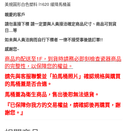
3434&3386&3402
美規圓形白色塑料 I1620 緩降馬桶蓋
圓
親愛的客戶
型
馬
請勿直接下標 請一定要與人員接洽確定商品尺寸、商品可到貨
桶
日…等
通
如未與人員洽詢而自行下標者 一律不接受事後退訂單!!
用
感謝您~
品
商品均配送至1F，到貨時請務必即刻檢查瓷器商品
數
的完整性，以保障您的權益。
量
請先與客服聯繫並「拍馬桶照片」確認規格與購買
的馬桶蓋是否合適。
馬桶蓋為衛生商品，售出後恕無法退貨。
『已保障你我方的交易權益，請確認後再購買，謝
謝您。』