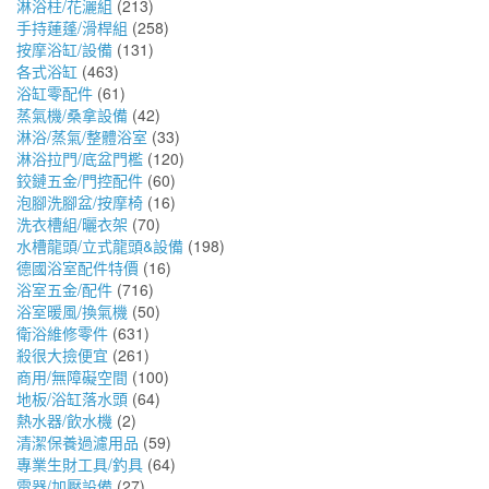
淋浴柱/花灑組
(213)
手持蓮蓬/滑桿組
(258)
按摩浴缸/設備
(131)
各式浴缸
(463)
浴缸零配件
(61)
蒸氣機/桑拿設備
(42)
淋浴/蒸氣/整體浴室
(33)
淋浴拉門/底盆門檻
(120)
鉸鏈五金/門控配件
(60)
泡腳洗腳盆/按摩椅
(16)
洗衣槽組/曬衣架
(70)
水槽龍頭/立式龍頭&設備
(198)
德國浴室配件特價
(16)
浴室五金/配件
(716)
浴室暖風/換氣機
(50)
衛浴維修零件
(631)
殺很大撿便宜
(261)
商用/無障礙空間
(100)
地板/浴缸落水頭
(64)
熱水器/飲水機
(2)
清潔保養過濾用品
(59)
專業生財工具/釣具
(64)
電器/加壓設備
(27)