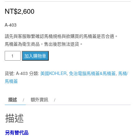
NT$
2,600
A-403
請先與客服聯繫確認馬桶規格與欲購買的馬桶蓋是否合適。
馬桶蓋為衛生商品，售出後恕無法退貨。
美
加入購物車
國
KOHLER
貨號:
A-403
分類:
美國KOHLER
,
免治電腦馬桶蓋&馬桶蓋
,
馬桶/
馬
馬桶蓋
桶
蓋
描述
額外資訊
K-
4663T-
描述
0
適
另有替代品
合