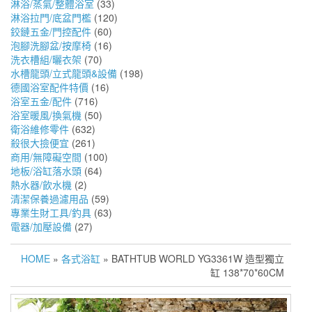
淋浴/蒸氣/整體浴室
(33)
淋浴拉門/底盆門檻
(120)
鉸鏈五金/門控配件
(60)
泡腳洗腳盆/按摩椅
(16)
洗衣槽組/曬衣架
(70)
水槽龍頭/立式龍頭&設備
(198)
德國浴室配件特價
(16)
浴室五金/配件
(716)
浴室暖風/換氣機
(50)
衛浴維修零件
(632)
殺很大撿便宜
(261)
商用/無障礙空間
(100)
地板/浴缸落水頭
(64)
熱水器/飲水機
(2)
清潔保養過濾用品
(59)
專業生財工具/釣具
(63)
電器/加壓設備
(27)
HOME
»
各式浴缸
» BATHTUB WORLD YG3361W 造型獨立
缸 138*70*60CM