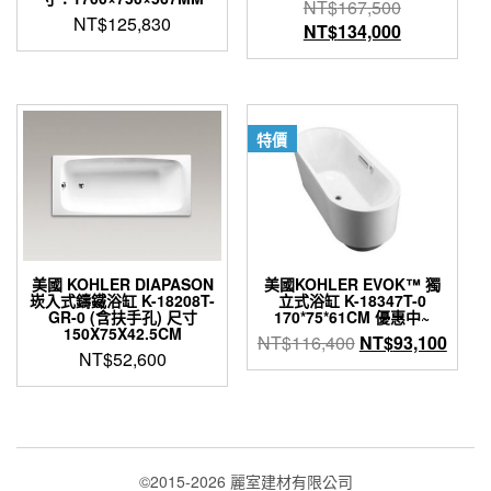
原
NT$
167,500
NT$
125,830
始
目
NT$
134,000
價
前
格：
價
NT$167,5
格：
NT$134,0
特價
美國 KOHLER DIAPASON
美國KOHLER EVOK™ 獨
崁入式鑄鐵浴缸 K-18208T-
立式浴缸 K-18347T-0
GR-0 (含扶手孔) 尺寸
170*75*61CM 優惠中~
150X75X42.5CM
原
目
NT$
116,400
NT$
93,100
NT$
52,600
始
前
價
價
格：
格：
NT$116,400。
NT$9
©2015-2026 麗室建材有限公司