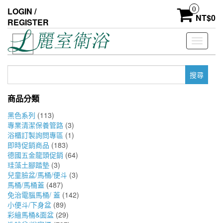
Skip
0
LOGIN /
to
NT$
0
REGISTER
the
content
Toggle
navigati
搜
尋
關
商品分類
鍵
字:
黑色系列
(113)
專業清潔保養管路
(3)
浴櫃訂製詢問專區
(1)
即時促銷商品
(183)
德國五金龍頭促銷
(64)
珪藻土腳踏墊
(3)
兒童臉盆/馬桶/便斗
(3)
馬桶/馬桶蓋
(487)
免治電腦馬桶/ 蓋
(142)
小便斗/下身盆
(89)
彩繪馬桶&面盆
(29)