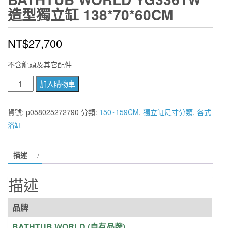
造型獨立缸 138*70*60CM
NT$
27,700
不含龍頭及其它配件
BATHTUB
加入購物車
WORLD
YG3361W
貨號:
p058025272790
分類:
150~159CM
,
獨立缸尺寸分類
,
各式
造
浴缸
型
獨
描述
立
缸
描述
138*70*60CM
數
品牌
量
BATHTUB WORLD (自有品牌)