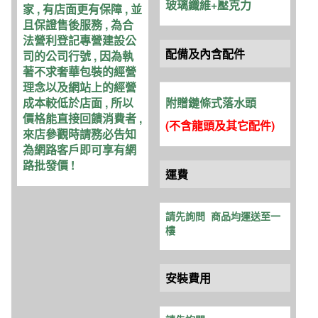
玻璃纖維+壓克力
家 , 有店面更有保障 , 並
且保證售後服務 , 為合
法營利登記專營建設公
配備及內含配件
司的公司行號 , 因為執
著不求奢華包裝的經營
理念以及網站上的經營
成本較低於店面 , 所以
附贈鏈條式落水頭
價格能直接回饋消費者 ,
(不含龍頭及其它配件
)
來店參觀時請務必告知
為網路客戶即可享有網
路批發價 !
運費
請先詢問
商品均運送至一
樓
安裝費用