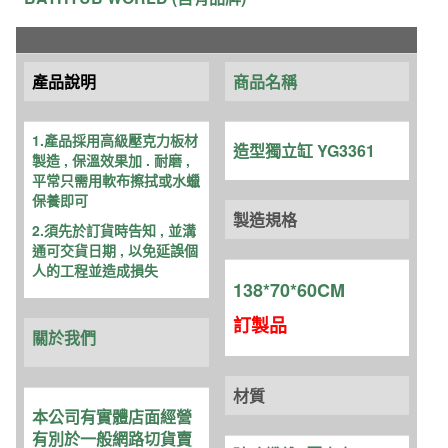
產品說明
商品名稱
1.產品採用高級壓克力板材
造型獨立缸 YG3361
製造 , 保溫效
果加 . 耐磨 ,
平常只需用軟布擦拭或水蠟
保養即可
製造規格
2.須先於訂貨時告知 , 並溝
通可交貨日期 , 以免延誤個
人的工程並造成損失
138*70*60CM
訂製品
關於我們
材質
本公司有實體店面經營
有別於一般網路切貨賣