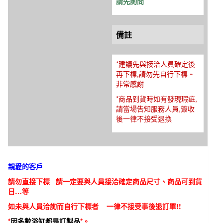
請先詢問
備註
*建議先與接洽人員確定後
再下標,請勿先自行下標 ~
非常感謝
*商品到貨時如有發現瑕疵,
請當場告知服務人員,簽收
後一律不接受退換
親愛的客戶
請勿直接下標 請一定要與人員接洽確定商品尺寸、商品可到貨
日…等
如未與人員洽詢而自行下標者 一律不接受事後退訂單!!
*
因多數浴缸都是訂製品
*。