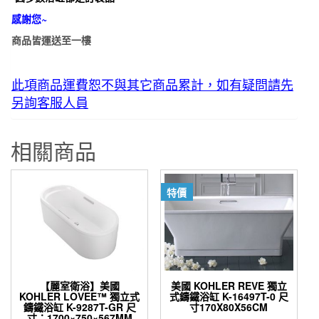
感謝您~
商品皆運送至一樓
此項商品運費恕不與其它商品累計，如有疑問請先
另詢客服人員
相關商品
特價
【麗室衛浴】美國
美國 KOHLER REVE 獨立
KOHLER LOVEE™ 獨立式
式鑄鐵浴缸 K-16497T-0 尺
鑄鐵浴缸 K-9287T-GR 尺
寸170X80X56CM
寸：1700×750×567MM