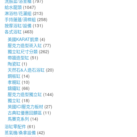
洗臉盆/浴室櫃
(797)
給水龍頭
(1047)
淋浴柱/花灑組
(213)
手持蓮蓬/滑桿組
(258)
按摩浴缸/設備
(131)
各式浴缸
(463)
美國KARAT凱樂
(4)
壓克力造型崁入缸
(77)
獨立缸尺寸分類
(262)
帶牆造型缸
(51)
陶瓷缸
(1)
天然石&人造石浴缸
(20)
鋼板缸
(14)
孝親缸
(10)
鑄鐵缸
(66)
壓克力造型獨立缸
(144)
獨立缸
(18)
英國ICI壓克力板材
(27)
古典缸優惠回饋區
(11)
馬賽克系列
(14)
浴缸零配件
(61)
蒸氣機/桑拿設備
(42)