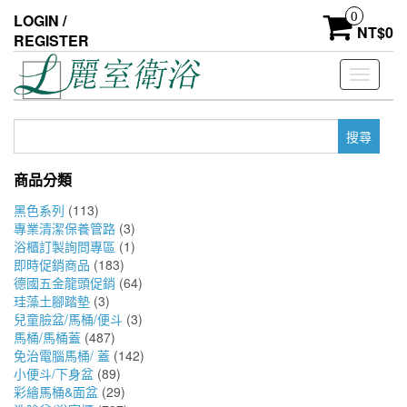
Skip
0
LOGIN /
to
NT$
0
REGISTER
the
content
Toggle
navigati
搜
尋
關
商品分類
鍵
字:
黑色系列
(113)
專業清潔保養管路
(3)
浴櫃訂製詢問專區
(1)
即時促銷商品
(183)
德國五金龍頭促銷
(64)
珪藻土腳踏墊
(3)
兒童臉盆/馬桶/便斗
(3)
馬桶/馬桶蓋
(487)
免治電腦馬桶/ 蓋
(142)
小便斗/下身盆
(89)
彩繪馬桶&面盆
(29)