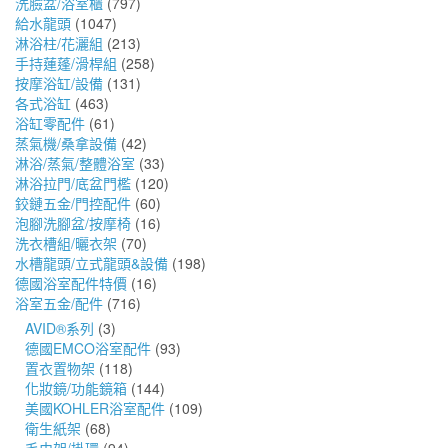
洗臉盆/浴室櫃
(797)
給水龍頭
(1047)
淋浴柱/花灑組
(213)
手持蓮蓬/滑桿組
(258)
按摩浴缸/設備
(131)
各式浴缸
(463)
浴缸零配件
(61)
蒸氣機/桑拿設備
(42)
淋浴/蒸氣/整體浴室
(33)
淋浴拉門/底盆門檻
(120)
鉸鏈五金/門控配件
(60)
泡腳洗腳盆/按摩椅
(16)
洗衣槽組/曬衣架
(70)
水槽龍頭/立式龍頭&設備
(198)
德國浴室配件特價
(16)
浴室五金/配件
(716)
AVID®系列
(3)
德國EMCO浴室配件
(93)
置衣置物架
(118)
化妝鏡/功能鏡箱
(144)
美國KOHLER浴室配件
(109)
衛生紙架
(68)