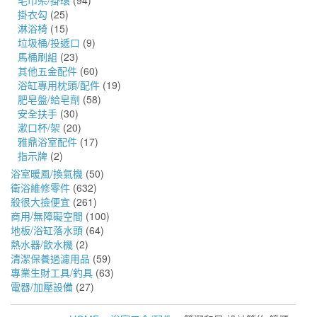
毛巾架/掛環
(94)
掛衣勾
(25)
淋浴椅
(15)
垃圾桶/投遞口
(9)
馬桶刷組
(23)
其他五金配件
(60)
浴缸專用枕頭/配件
(19)
肥皂盤/給皂劑
(58)
安全扶手
(30)
漱口杯/架
(20)
雅鼎浴室配件
(17)
指示牌
(2)
浴室暖風/換氣機
(50)
衛浴維修零件
(632)
殺很大撿便宜
(261)
商用/無障礙空間
(100)
地板/浴缸落水頭
(64)
熱水器/飲水機
(2)
清潔保養過濾用品
(59)
專業生財工具/釣具
(63)
電器/加壓設備
(27)