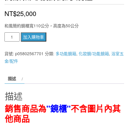
NT$
25,000
和風簡約鏡櫃寬110公分，高度為50公分
簡
加入購物車
潔
和
貨號:
p05802567701
分類:
多功能鏡箱
,
化妝鏡/功能鏡箱
,
浴室五
風
金/配件
設
計
描述
簡
約
描述
鏡
櫃
銷售商品為
"鏡櫃"
不含圖片內其
數
他商品
量