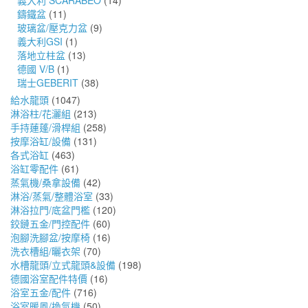
義大利 SCARABEO
(14)
鑄鐵盆
(11)
玻璃盆/壓克力盆
(9)
義大利GSI
(1)
落地立柱盆
(13)
德國 V/B
(1)
瑞士GEBERIT
(38)
給水龍頭
(1047)
淋浴柱/花灑組
(213)
手持蓮蓬/滑桿組
(258)
按摩浴缸/設備
(131)
各式浴缸
(463)
浴缸零配件
(61)
蒸氣機/桑拿設備
(42)
淋浴/蒸氣/整體浴室
(33)
淋浴拉門/底盆門檻
(120)
鉸鏈五金/門控配件
(60)
泡腳洗腳盆/按摩椅
(16)
洗衣槽組/曬衣架
(70)
水槽龍頭/立式龍頭&設備
(198)
德國浴室配件特價
(16)
浴室五金/配件
(716)
浴室暖風/換氣機
(50)