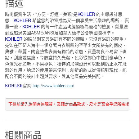
描述
上
崁
時尚優質生活，”方便、舒適、美觀“是
KOHLER
的主導設計思
盆
想。
KOHLER
希望您的浴室成為又一個享受生活樂趣的場所。 質
K-
量一流，
KOHLER
的每一件產品均經過極為嚴格的檢測，質量達
到或超過美國ASME/ANSI及加拿大標準公會等國際標準。
2329-
KOHLER
的臉盆則又與浴缸有不同的體驗，它沒有浴缸的厚重，
1-
宛如在茫茫人海中一個穿著白衣飄飄的芊芊少女所擁有的俏皮，
0
典雅，華麗。陶瓷臉盆表面有獨特的涂層，質量精良不易留下斑
數
點，刮痕或焦痕，令臉盆持久光潔，色彩從挪色中性到豪華色，
色澤光亮如新，不易褪色；獨特的加深設計可以起到防止水花飛
量
濺的作用，給您的使用帶來便利；創新的款式從傳統到現代，能
配合不同的設計主題與要求，與其他產品完美搭配。
KOHLER
官網
http://www.kohler.com/
下標前請先詢問有無現貨，及確定商品款式、尺寸是否合乎您所需求  謝
相關商品