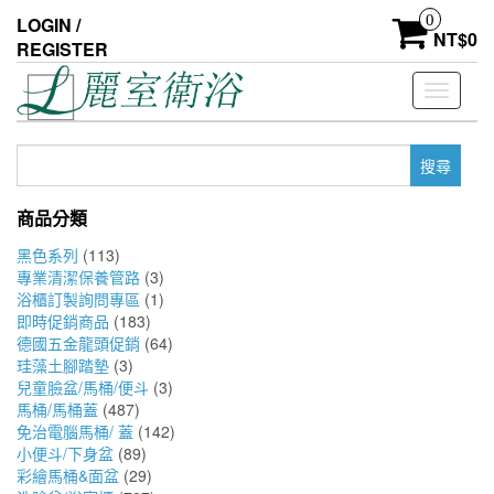
Skip
0
LOGIN /
to
NT$
0
REGISTER
the
content
Toggle
navigati
搜
尋
關
商品分類
鍵
字:
黑色系列
(113)
專業清潔保養管路
(3)
浴櫃訂製詢問專區
(1)
即時促銷商品
(183)
德國五金龍頭促銷
(64)
珪藻土腳踏墊
(3)
兒童臉盆/馬桶/便斗
(3)
馬桶/馬桶蓋
(487)
免治電腦馬桶/ 蓋
(142)
小便斗/下身盆
(89)
彩繪馬桶&面盆
(29)