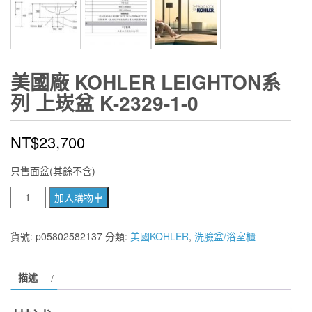
美國廠 KOHLER LEIGHTON系
列 上崁盆 K-2329-1-0
NT$
23,700
只售面盆(其餘不含)
美
加入購物車
國
廠
貨號:
p05802582137
分類:
美國KOHLER
,
洗臉盆/浴室櫃
KOHLER
Leighton
描述
系
列