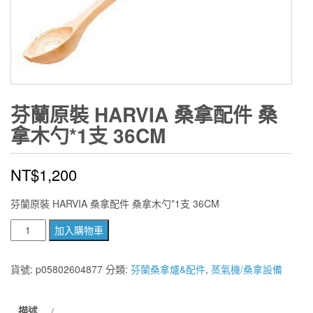
芬蘭原裝 HARVIA 桑拿配件 桑
拿木勺*1支 36CM
NT$
1,200
芬蘭原裝 HARVIA 桑拿配件 桑拿木勺*1支 36CM
芬
加入購物車
蘭
原
貨號:
p05802604877
分類:
芬蘭桑拿爐&配件
,
蒸氣機/桑拿設備
裝
HARVIA
描述