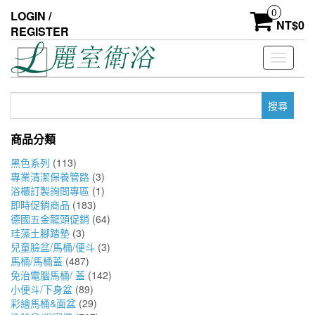
Skip
0
LOGIN /
to
NT$
0
REGISTER
the
content
Toggle
navigati
搜
尋
關
商品分類
鍵
字:
黑色系列
(113)
專業清潔保養管路
(3)
浴櫃訂製詢問專區
(1)
即時促銷商品
(183)
德國五金龍頭促銷
(64)
珪藻土腳踏墊
(3)
兒童臉盆/馬桶/便斗
(3)
馬桶/馬桶蓋
(487)
免治電腦馬桶/ 蓋
(142)
小便斗/下身盆
(89)
彩繪馬桶&面盆
(29)