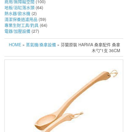
商用/無障礙空間
(100)
地板/浴缸落水頭
(64)
熱水器/飲水機
(2)
清潔保養過濾用品
(59)
專業生財工具/釣具
(64)
電器/加壓設備
(27)
HOME
»
蒸氣機/桑拿設備
» 芬蘭原裝 HARVIA 桑拿配件 桑拿
木勺*1支 36CM