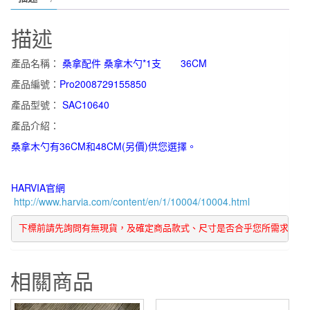
桑
拿
描述
配
件
產品名稱：
桑拿配件 桑拿木勺*1支 36CM
桑
產品編號：
Pro2008729155850
拿
產品型號：
SAC10640
木
勺
產品介紹：
*1
桑拿木勺有36CM和48CM(另價)供您選擇。
支
36CM
HARVIA官網
數
http://www.harvia.com/content/en/1/10004/10004.html
量
下標前請先詢問有無現貨，及確定商品款式、尺寸是否合乎您所需求  謝
相關商品