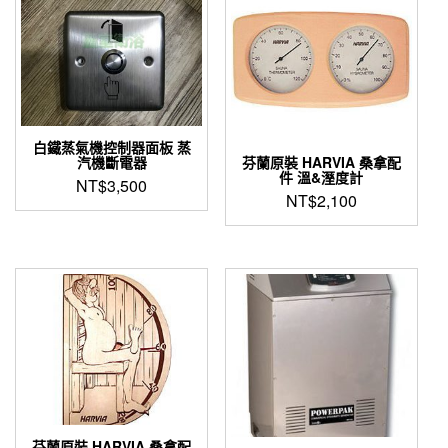
白鐵蒸氣機控制器面板 蒸
汽機斷電器
芬蘭原裝 HARVIA 桑拿配
件 溫&溼度計
NT$
3,500
NT$
2,100
芬蘭原裝 HARVIA 桑拿配