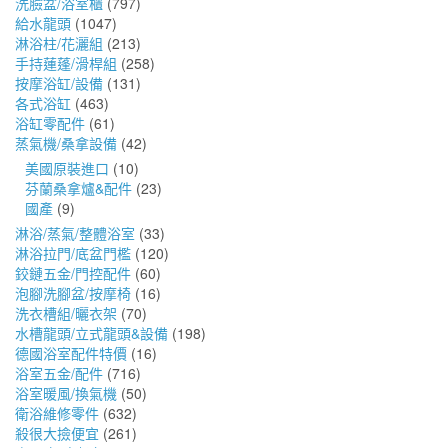
洗臉盆/浴室櫃
(797)
給水龍頭
(1047)
淋浴柱/花灑組
(213)
手持蓮蓬/滑桿組
(258)
按摩浴缸/設備
(131)
各式浴缸
(463)
浴缸零配件
(61)
蒸氣機/桑拿設備
(42)
美國原裝進口
(10)
芬蘭桑拿爐&配件
(23)
國產
(9)
淋浴/蒸氣/整體浴室
(33)
淋浴拉門/底盆門檻
(120)
鉸鏈五金/門控配件
(60)
泡腳洗腳盆/按摩椅
(16)
洗衣槽組/曬衣架
(70)
水槽龍頭/立式龍頭&設備
(198)
德國浴室配件特價
(16)
浴室五金/配件
(716)
浴室暖風/換氣機
(50)
衛浴維修零件
(632)
殺很大撿便宜
(261)