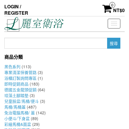
Skip
0
LOGIN /
to
NT$
0
REGISTER
the
content
Toggle
navigati
搜
尋
關
商品分類
鍵
字:
黑色系列
(113)
專業清潔保養管路
(3)
浴櫃訂製詢問專區
(1)
即時促銷商品
(183)
德國五金龍頭促銷
(64)
珪藻土腳踏墊
(3)
兒童臉盆/馬桶/便斗
(3)
馬桶/馬桶蓋
(487)
免治電腦馬桶/ 蓋
(142)
小便斗/下身盆
(89)
彩繪馬桶&面盆
(29)