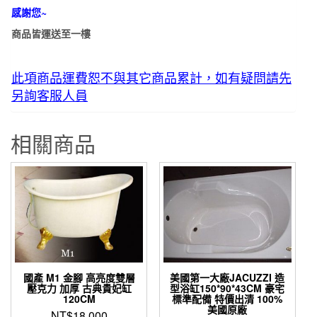
感謝您~
商品皆運送至一樓
此項商品運費恕不與其它商品累計，如有疑問請先
另詢客服人員
相關商品
國產 M1 金腳 高亮度雙層
美國第一大廠JACUZZI 造
壓克力 加厚 古典貴妃缸
型浴缸150*90*43CM 豪宅
120CM
標準配備 特價出清 100%
美國原廠
NT$
18,000