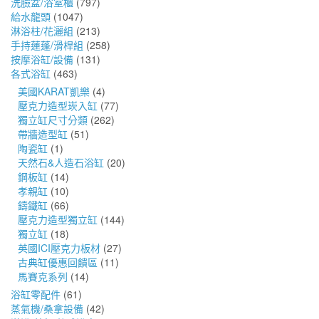
洗臉盆/浴室櫃
(797)
給水龍頭
(1047)
淋浴柱/花灑組
(213)
手持蓮蓬/滑桿組
(258)
按摩浴缸/設備
(131)
各式浴缸
(463)
美國KARAT凱樂
(4)
壓克力造型崁入缸
(77)
獨立缸尺寸分類
(262)
帶牆造型缸
(51)
陶瓷缸
(1)
天然石&人造石浴缸
(20)
鋼板缸
(14)
孝親缸
(10)
鑄鐵缸
(66)
壓克力造型獨立缸
(144)
獨立缸
(18)
英國ICI壓克力板材
(27)
古典缸優惠回饋區
(11)
馬賽克系列
(14)
浴缸零配件
(61)
蒸氣機/桑拿設備
(42)