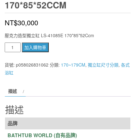
170*85*52CCM
NT$
30,000
壓克力造型獨立缸 LS-41085E 170*85*52Ccm
BATHTUB
加入購物車
WORLD
壓
貨號:
p058026831062
分類:
170~179CM
,
獨立缸尺寸分類
,
各式
克
浴缸
力
造
描述
型
獨
描述
立
缸
品牌
LS-
41085E
BATHTUB WORLD (自有品牌)
170*85*52Ccm