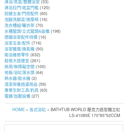
淋浴/蒸氣/整體浴室
(33)
淋浴拉門/底盆門檻
(120)
鉸鏈五金/門控配件
(60)
泡腳洗腳盆/按摩椅
(16)
洗衣槽組/曬衣架
(70)
水槽龍頭/立式龍頭&設備
(198)
德國浴室配件特價
(16)
浴室五金/配件
(716)
浴室暖風/換氣機
(50)
衛浴維修零件
(632)
殺很大撿便宜
(261)
商用/無障礙空間
(100)
地板/浴缸落水頭
(64)
熱水器/飲水機
(2)
清潔保養過濾用品
(59)
專業生財工具/釣具
(63)
電器/加壓設備
(27)
HOME
»
各式浴缸
» BATHTUB WORLD 壓克力造型獨立缸
LS-41085E 170*85*52CCM