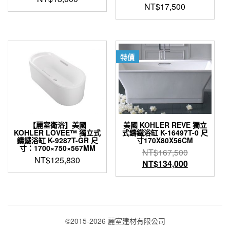
NT$
17,500
特價
【麗室衛浴】美國
美國 KOHLER REVE 獨立
KOHLER LOVEE™ 獨立式
式鑄鐵浴缸 K-16497T-0 尺
鑄鐵浴缸 K-9287T-GR 尺
寸170X80X56CM
寸：1700×750×567MM
原
NT$
167,500
NT$
125,830
始
目
NT$
134,000
價
前
格：
價
NT$167,5
格：
NT$134,0
©2015-2026 麗室建材有限公司