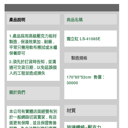
數
量
產品說明
商品名稱
1.產品採用高級壓克力板材
獨立缸 LS-41085E
製造 , 保溫效
果加 . 耐磨 ,
平常只需用軟布擦拭或水蠟
保養即可
製造規格
2.須先於訂貨時告知 , 並溝
通可交貨日期 , 以免延誤個
人的工程並造成損失
170*85*52cm 售價：
30000
關於我們
材質
本公司有實體店面經營有別
於一般網路切貨賣家 , 有店
面更有保障 , 並且保證售後
玻璃纖維+壓克力