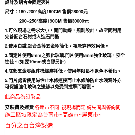
設計及鋁合金固定夾片
橫
尺寸：180~200*高度190CM 售價28000元
拉
200~250*高度190CM 售價30000元
淋
浴
1.可依現場之需求大小，開門動線，規劃設計，故空間利用
完善配合石材或人造石門檻
拉
門
2.使用白鐵,鋁合金等五金極簡化，視覺穿透效果佳。
獨
3.固定片使用8mm之強化玻璃.門片使用8mm強化玻璃，安全
特
性佳。(如要10mm或白膠另計)
底
4.底部五金零組件機械磨耗低，使用年限長不退色不養化。
部
5.門片處皆使用磁性止水條連接而止水條除防止水洩漏外亦
隱
可保護強化玻璃之邊緣以免受到撞擊而爆裂。
藏
此商品為訂製品
滾
輪
安裝費及運費
各縣市不同 視現場而定 請先問與答詢問
設
施工區域限定為台南市~高雄市~屏東市~
計
百分之百台灣製造
及
鋁