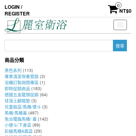
Skip
0
LOGIN /
to
NT$
0
REGISTER
the
content
Toggle
navigati
搜
尋
關
商品分類
鍵
字:
黑色系列
(113)
專業清潔保養管路
(3)
浴櫃訂製詢問專區
(1)
即時促銷商品
(183)
德國五金龍頭促銷
(64)
珪藻土腳踏墊
(3)
兒童臉盆/馬桶/便斗
(3)
馬桶/馬桶蓋
(487)
免治電腦馬桶/ 蓋
(142)
小便斗/下身盆
(89)
彩繪馬桶&面盆
(29)