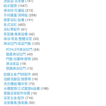
洗臉盆/浴室櫃
(797)
給水龍頭
(1047)
淋浴柱/花灑組
(213)
手持蓮蓬/滑桿組
(258)
按摩浴缸/設備
(131)
各式浴缸
(463)
浴缸零配件
(61)
蒸氣機/桑拿設備
(42)
淋浴/蒸氣/整體浴室
(33)
淋浴拉門/底盆門檻
(120)
KOHLER淋浴拉門
(24)
國產淋浴拉門
(43)
門檻/浴簾桿/膠條
(20)
淋浴底盆
(19)
德國淋浴拉門
(13)
鉸鏈五金/門控配件
(60)
泡腳洗腳盆/按摩椅
(16)
洗衣槽組/曬衣架
(70)
水槽龍頭/立式龍頭&設備
(198)
德國浴室配件特價
(16)
浴室五金/配件
(716)
浴室暖風/換氣機
(50)