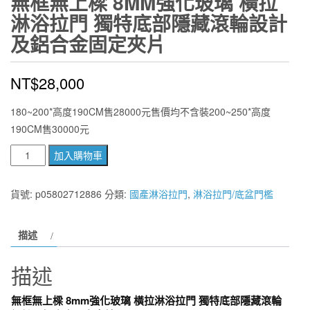
無框無上樑 8MM強化玻璃 橫拉
淋浴拉門 獨特底部隱藏滾輪設計
及鋁合金固定夾片
NT$
28,000
180~200*高度190CM售28000元售價均不含裝200~250*高度
190CM售30000元
無
加入購物車
框
無
貨號:
p05802712886
分類:
國產淋浴拉門
,
淋浴拉門/底盆門檻
上
樑
描述
8mm
強
描述
化
玻
無框無上樑 8mm強化玻璃 橫拉淋浴拉門 獨特底部隱藏滾輪
璃