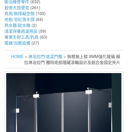
衛浴維修零件
(632)
殺很大撿便宜
(261)
商用/無障礙空間
(100)
地板/浴缸落水頭
(64)
熱水器/飲水機
(2)
清潔保養過濾用品
(59)
專業生財工具/釣具
(63)
電器/加壓設備
(27)
HOME
»
淋浴拉門/底盆門檻
» 無框無上樑 8MM強化玻璃 橫
拉淋浴拉門 獨特底部隱藏滾輪設計及鋁合金固定夾片