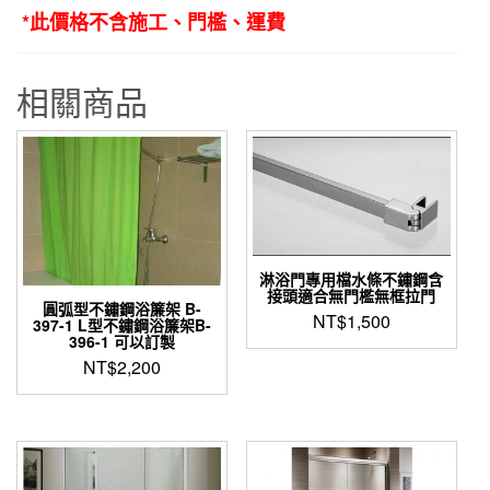
*此價格不含施工、門檻、運費
合
金
固
相關商品
定
夾
片
數
量
淋浴門專用檔水條不鏽鋼含
接頭適合無門檻無框拉門
圓弧型不鏽鋼浴簾架 B-
NT$
1,500
397-1 L型不鏽鋼浴簾架B-
396-1 可以訂製
NT$
2,200