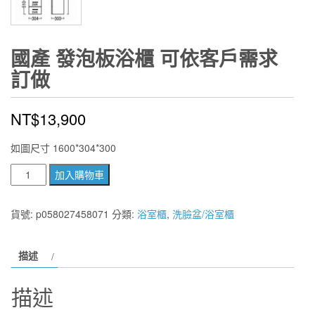
國產 發泡板浴櫃 可依客戶需求
訂做
NT$
13,900
如圖尺寸 1600*304*300
國
加入購物車
產
發
貨號:
p058027458071
分類:
浴室櫃
,
洗臉盆/浴室櫃
泡
板
描述
浴
櫃
描述
可
依