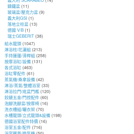
義大利 SCARABEO
(14)
鑄鐵盆
(11)
玻璃盆/壓克力盆
(9)
義大利GSI
(1)
落地立柱盆
(13)
德國 V/B
(1)
瑞士GEBERIT
(38)
給水龍頭
(1047)
淋浴柱/花灑組
(213)
手持蓮蓬/滑桿組
(258)
按摩浴缸/設備
(131)
各式浴缸
(463)
浴缸零配件
(61)
蒸氣機/桑拿設備
(42)
淋浴/蒸氣/整體浴室
(33)
淋浴拉門/底盆門檻
(120)
鉸鏈五金/門控配件
(60)
泡腳洗腳盆/按摩椅
(16)
洗衣槽組/曬衣架
(70)
水槽龍頭/立式龍頭&設備
(198)
德國浴室配件特價
(16)
浴室五金/配件
(716)
浴室暖風/換氣機
(50)