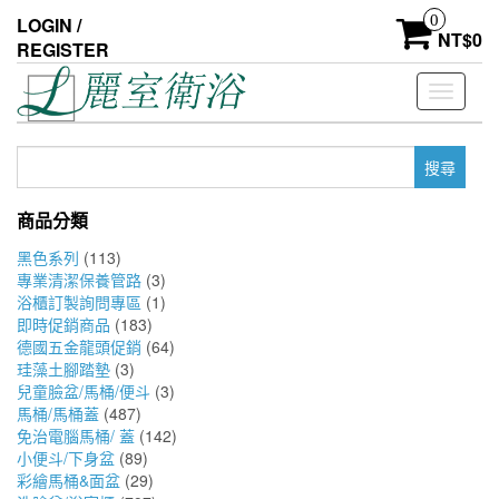
Skip
0
LOGIN /
to
NT$
0
REGISTER
the
content
Toggle
navigati
搜
尋
關
商品分類
鍵
字:
黑色系列
(113)
專業清潔保養管路
(3)
浴櫃訂製詢問專區
(1)
即時促銷商品
(183)
德國五金龍頭促銷
(64)
珪藻土腳踏墊
(3)
兒童臉盆/馬桶/便斗
(3)
馬桶/馬桶蓋
(487)
免治電腦馬桶/ 蓋
(142)
小便斗/下身盆
(89)
彩繪馬桶&面盆
(29)