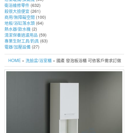
衛浴維修零件
(632)
殺很大撿便宜
(261)
商用/無障礙空間
(100)
地板/浴缸落水頭
(64)
熱水器/飲水機
(2)
清潔保養過濾用品
(59)
專業生財工具/釣具
(63)
電器/加壓設備
(27)
HOME
»
洗臉盆/浴室櫃
» 國產 發泡板浴櫃 可依客戶需求訂做