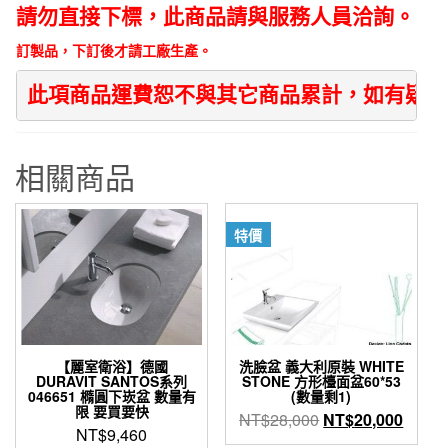
請勿直接下標，此商品請與服務人員洽詢。
客
戶
訂製品，下訂後才請工廠生產。
需
此項商品運費恕不與其它商品累計，如有疑問
求
訂
做
相關商品
數
量
特價
【麗室衛浴】德國
洗臉盆 義大利原裝 WHITE
DURAVIT SANTOS系列
STONE 方形檯面盆60*53
046651 橢圓下崁盆 數量有
(數量剩1)
限 要買要快
原
目
NT$
28,000
NT$
20,000
NT$
9,460
始
前