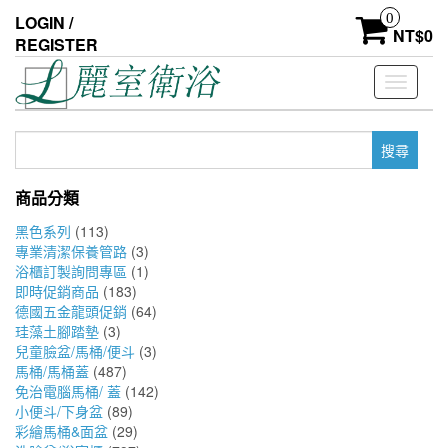
Skip
0
LOGIN /
to
NT$
0
REGISTER
the
content
Toggle
navigati
搜
尋
關
商品分類
鍵
字:
黑色系列
(113)
專業清潔保養管路
(3)
浴櫃訂製詢問專區
(1)
即時促銷商品
(183)
德國五金龍頭促銷
(64)
珪藻土腳踏墊
(3)
兒童臉盆/馬桶/便斗
(3)
馬桶/馬桶蓋
(487)
免治電腦馬桶/ 蓋
(142)
小便斗/下身盆
(89)
彩繪馬桶&面盆
(29)