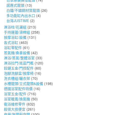
日本原裝搞怪龍頭
(14)
感應式龍頭
(13)
白鐵/不鏽鋼材質龍頭
(26)
多功能缸內出水口
(4)
台灣JUSTIME
(2)
淋浴柱/花灑組
(213)
手持蓮蓬/滑桿組
(258)
按摩浴缸/設備
(131)
各式浴缸
(463)
浴缸零配件
(61)
蒸氣機/桑拿設備
(42)
淋浴/蒸氣/整體浴室
(33)
淋浴拉門/底盆門檻
(120)
鉸鏈五金/門控配件
(60)
泡腳洗腳盆/按摩椅
(16)
洗衣槽組/曬衣架
(70)
水槽龍頭/立式龍頭&設備
(198)
德國浴室配件特價
(16)
浴室五金/配件
(716)
浴室暖風/換氣機
(50)
衛浴維修零件
(632)
殺很大撿便宜
(261)
商用/無障礙空間
(100)