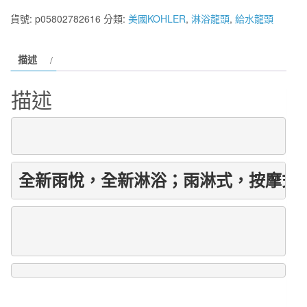
KOHLER
貨號:
p05802782616
分類:
美國KOHLER
,
淋浴龍頭
,
給水龍頭
Forte®
淋
描述
浴
龍
描述
頭
K-
72665T-
4-
CP
全新雨悅，全新淋浴；雨淋式，按摩式
數
量