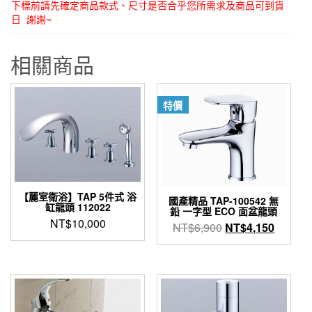
下標前請先確定商品款式、尺寸是否合乎您所需求及商品可到貨
日 謝謝~
相關商品
特價
【麗室衛浴】TAP 5件式 浴
國產精品 TAP-100542 無
缸龍頭 112022
鉛 一字型 ECO 面盆龍頭
NT$
10,000
原
目
NT$
6,900
NT$
4,150
始
前
價
價
格：
格：
NT$6,900。
NT$4,