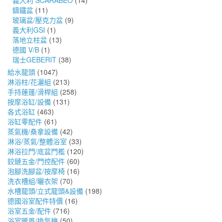
義大利 SCARABEO
(14)
鑄鐵盆
(11)
玻璃盆/壓克力盆
(9)
義大利GSI
(1)
落地立柱盆
(13)
德國 V/B
(1)
瑞士GEBERIT
(38)
給水龍頭
(1047)
淋浴柱/花灑組
(213)
手持蓮蓬/滑桿組
(258)
按摩浴缸/設備
(131)
各式浴缸
(463)
浴缸零配件
(61)
蒸氣機/桑拿設備
(42)
淋浴/蒸氣/整體浴室
(33)
淋浴拉門/底盆門檻
(120)
鉸鏈五金/門控配件
(60)
泡腳洗腳盆/按摩椅
(16)
洗衣槽組/曬衣架
(70)
水槽龍頭/立式龍頭&設備
(198)
德國浴室配件特價
(16)
浴室五金/配件
(716)
浴室暖風/換氣機
(50)