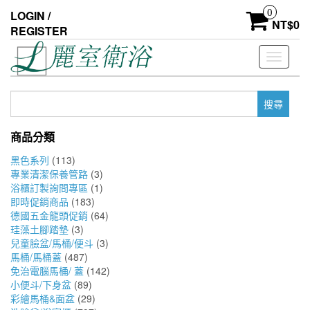
Skip
0
LOGIN /
to
NT$
0
REGISTER
the
content
Toggle
navigati
搜
尋
關
商品分類
鍵
字:
黑色系列
(113)
專業清潔保養管路
(3)
浴櫃訂製詢問專區
(1)
即時促銷商品
(183)
德國五金龍頭促銷
(64)
珪藻土腳踏墊
(3)
兒童臉盆/馬桶/便斗
(3)
馬桶/馬桶蓋
(487)
免治電腦馬桶/ 蓋
(142)
小便斗/下身盆
(89)
彩繪馬桶&面盆
(29)