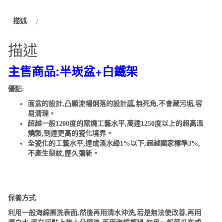
孔
描述
75cm
+不
描述
鏽
鋼
主售商品:半崁盆+白鐵架
支
架
優點:
數
面盆的設計,凸顯流暢俐落的設計感,無死角,不會藏污垢,容
量
易清理。
超越一般1200度的窯燒工藝水平,高達1250度以上的超高溫
燒製,到達更高的瓷化境界。
全瓷化的工藝水平,達成溪水綠1%以下,超越國家標準3%,
不產生裂紋,歷久彌新。
保養方式
利用一般海綿擦洗表面,然後再用清水沖洗,若是無法使改善,再用