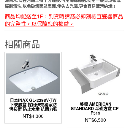
漂白水,滴在污點上待十分鐘後,再用海綿擦過,勿用一般菜瓜布或
鐵刷清洗,以免破壞面盆表面,使失去光澤,更會容易藏污納垢!!
商品均配送至1F，到貨時請務必即刻檢查瓷器商品
的完整性，以保障您的權益。
相關商品
日本INAX GL-2298V-TW
美標 AMERICAN
下崁臉盆 採用伊奈獨家防
STANDARD 半崁方盆 CP-
污技術 防止水垢 抗菌力強
F519
NT$
4,300
NT$
6,500