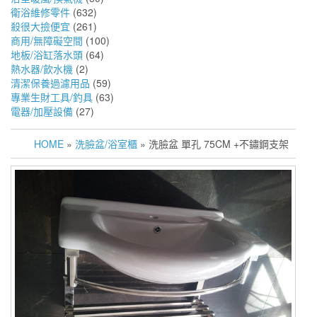
衛浴維修零件
(632)
殺很大撿便宜
(261)
商用/無障礙空間
(100)
地板/浴缸落水頭
(64)
熱水器/飲水機
(2)
清潔保養過濾用品
(59)
專業生財工具/釣具
(63)
電器/加壓設備
(27)
HOME
»
洗臉盆/浴室櫃
» 洗臉盆 單孔 75CM +不鏽鋼支架