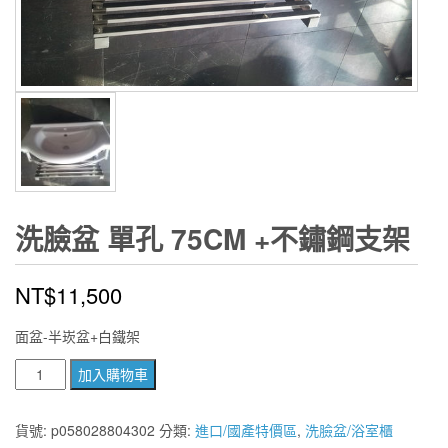
洗臉盆 單孔 75CM +不鏽鋼支架
NT$
11,500
面盆-半崁盆+白鐵架
洗
加入購物車
臉
盆
貨號:
p058028804302
分類:
進口/國產特價區
,
洗臉盆/浴室櫃
單