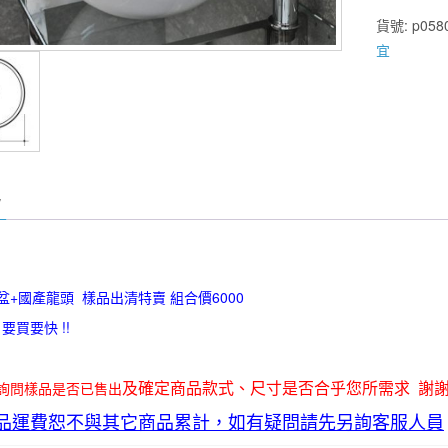
檯
貨號:
p058
上
宜
盆
+國
產
龍
頭
樣
品
出
清
特
盆+國產龍頭 樣品出清特賣 組合價6000
賣
要買要快 !!
組
合
及確定商品款式、尺寸是否合乎您所需求 謝
詢問樣品是否已售出
價
6000
品運費恕不與其它商品累計，如有疑問請先另詢客服人員
數