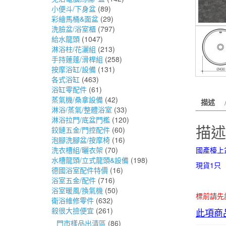
小便斗/下身盆
(89)
彩繪馬桶&面盆
(29)
洗臉盆/浴室櫃
(797)
給水龍頭
(1047)
淋浴柱/花灑組
(213)
手持蓮蓬/滑桿組
(258)
按摩浴缸/設備
(131)
各式浴缸
(463)
浴缸零配件
(61)
蒸氣機/桑拿設備
(42)
描述
淋浴/蒸氣/整體浴室
(33)
淋浴拉門/底盆門檻
(120)
描述
鉸鏈五金/門控配件
(60)
泡腳洗腳盆/按摩椅
(16)
國產檯上
洗衣槽組/曬衣架
(70)
水槽龍頭/立式龍頭&設備
(198)
現貨1只 
德國浴室配件特價
(16)
浴室五金/配件
(716)
浴室暖風/換氣機
(50)
標前請先
衛浴維修零件
(632)
殺很大撿便宜
(261)
此項商
門市樣品出清區
(86)