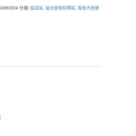
02883204
分類:
臉盆區
,
組合套餐特價區
,
殺很大撿便
謝