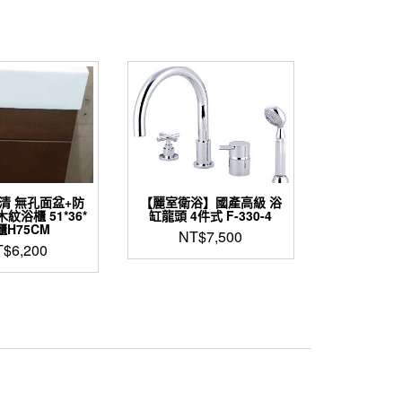
清 無孔面盆+防
【麗室衛浴】國產高級 浴
紋浴櫃 51*36*
缸龍頭 4件式 F-330-4
櫃H75CM
NT$
7,500
T$
6,200