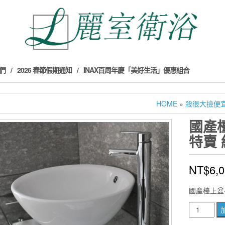
們
2026 春節假期通知
INAX百周年慶「美好生活」優惠組合
HOME
»
殺很大撿便
國產
特賣 
NT$
6,
國產檯上盆+
國
產