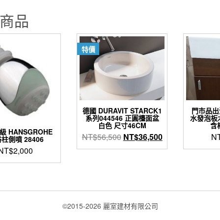
量
商品
特價
德國 DURAVIT STARCK1
門市品出
系列044546 正圓檯面盆
水發泡板木
白色 尺寸46CM
含
 HANSGROHE
原
目
NT$
56,500
NT$
36,500
N
柱側噴 28406
始
前
NT$
2,000
價
價
格：
格：
NT$56,500。
NT$36,500。
©2015-2026 麗室建材有限公司