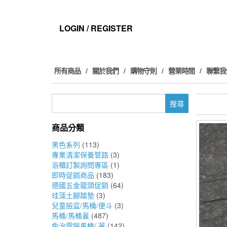
Skip
to
the
LOGIN / REGISTER
content
所有商品
關於我們
購物守則
營業時間
聯繫我
搜
尋
關
商品分類
鍵
字:
黑色系列
(113)
專業清潔保養管路
(3)
浴櫃訂製詢問專區
(1)
即時促銷商品
(183)
德國五金龍頭促銷
(64)
珪藻土腳踏墊
(3)
兒童臉盆/馬桶/便斗
(3)
馬桶/馬桶蓋
(487)
免治電腦馬桶/ 蓋
(142)