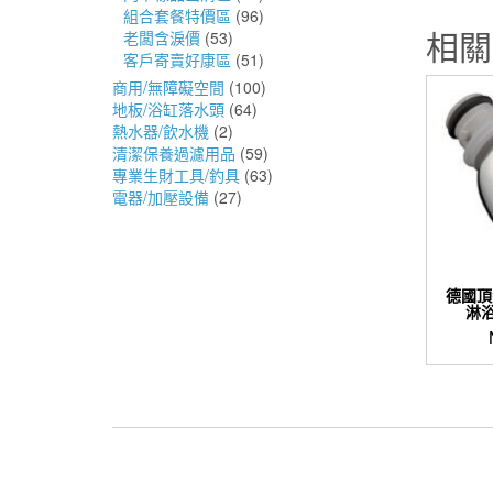
組合套餐特價區
(96)
相關
老闆含淚價
(53)
客戶寄賣好康區
(51)
商用/無障礙空間
(100)
地板/浴缸落水頭
(64)
熱水器/飲水機
(2)
清潔保養過濾用品
(59)
專業生財工具/釣具
(63)
電器/加壓設備
(27)
德國頂級
淋浴