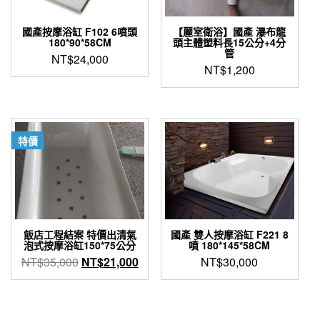
國產按摩浴缸 F102 6噴頭
【麗室衛浴】國產 瀑布龍
180*90*58CM
頭主體塑料長15公分+4分
管
NT$
24,000
NT$
1,200
特價
飯店工程結案 特價出清氣
國產 雙人按摩浴缸 F221 8
泡式按摩浴缸150*75公分
噴 180*145*58CM
原
目
NT$
35,000
NT$
21,000
NT$
30,000
始
前
價
價
格：
格：