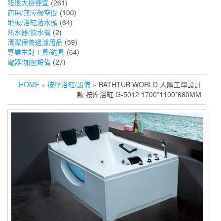
殺很大撿便宜
(261)
商用/無障礙空間
(100)
地板/浴缸落水頭
(64)
熱水器/飲水機
(2)
清潔保養過濾用品
(59)
專業生財工具/釣具
(64)
電器/加壓設備
(27)
HOME
»
按摩浴缸/設備
» BATHTUB WORLD 人體工學設計
款 按摩浴缸 G-5012 1700*1100*680MM