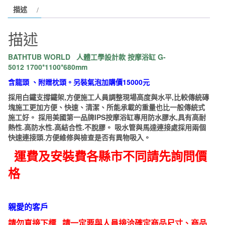
描述
學
設
描述
計
款
BATHTUB WORLD
人體工學設計款 按摩浴缸 G-
按
5012 1700*1100*680mm
摩
含龍頭 、
附贈枕頭。另裝氣泡加購價15000元
浴
採用白鐵支撐鐵架,方便施工人員調整現場高度與水平,比較傳統磚
缸
塊施工更加方便、快速、清潔、所能承載的重量也比一般傳統式
G-
施工好。 採用美國第一品牌IPS按摩浴缸專用防水膠水,具有高耐
5012
熱性.高防水性.高結合性.不脫膠。 吸水管與馬達連接處採用兩個
快速連接頭.方便維修與檢查是否有異物吸入。
1700*1100*680mm
數
運費及安裝費各縣市不同請先詢問價
量
格
親愛的客戶
請勿直接下標 請一定要與人員接洽確定商品尺寸、商品