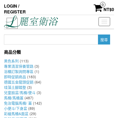
Skip
0
LOGIN /
to
NT$
0
REGISTER
the
content
Toggle
navigati
搜
尋
關
商品分類
鍵
字:
黑色系列
(113)
專業清潔保養管路
(3)
浴櫃訂製詢問專區
(1)
即時促銷商品
(183)
德國五金龍頭促銷
(64)
珪藻土腳踏墊
(3)
兒童臉盆/馬桶/便斗
(3)
馬桶/馬桶蓋
(487)
免治電腦馬桶/ 蓋
(142)
小便斗/下身盆
(89)
彩繪馬桶&面盆
(29)