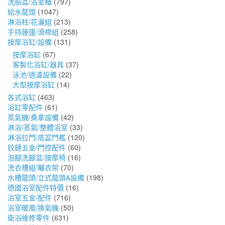
洗臉盆/浴室櫃
(797)
給水龍頭
(1047)
淋浴柱/花灑組
(213)
手持蓮蓬/滑桿組
(258)
按摩浴缸/設備
(131)
按摩浴缸
(67)
客製化浴缸/器具
(37)
泳池/過濾設備
(22)
大型按摩浴缸
(14)
各式浴缸
(463)
浴缸零配件
(61)
蒸氣機/桑拿設備
(42)
淋浴/蒸氣/整體浴室
(33)
淋浴拉門/底盆門檻
(120)
鉸鏈五金/門控配件
(60)
泡腳洗腳盆/按摩椅
(16)
洗衣槽組/曬衣架
(70)
水槽龍頭/立式龍頭&設備
(198)
德國浴室配件特價
(16)
浴室五金/配件
(716)
浴室暖風/換氣機
(50)
衛浴維修零件
(631)