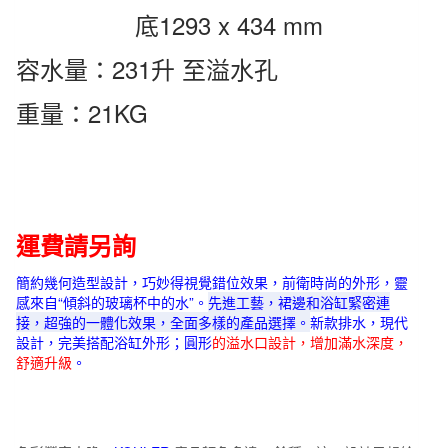
0
底1293 x 434 mm
數
量
容水量：231升 至溢水孔
重量：21KG
運費請另詢
簡約幾何造型設計，巧妙得視覺錯位效果，前衛時尚的外形，靈
感來自“傾斜的玻璃杯中的水”。
先進工藝，裙邊和浴缸緊密連
接，超強的一體化效果，全面多樣的產品選擇。
新款排水，現代
設計，完美搭配浴缸外形；圓形
的溢水口設計，增加滿水深度，
舒適升級
。