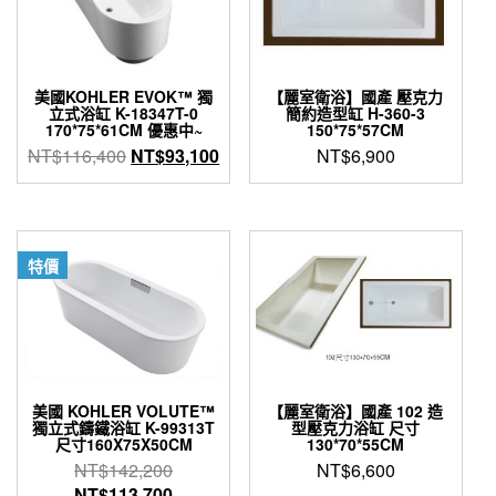
美國KOHLER EVOK™ 獨
【麗室衛浴】國產 壓克力
立式浴缸 K-18347T-0
簡約造型缸 H-360-3
170*75*61CM 優惠中~
150*75*57CM
原
目
NT$
116,400
NT$
93,100
NT$
6,900
始
前
價
價
格：
格：
NT$116,400。
NT$93,100。
特價
美國 KOHLER VOLUTE™
【麗室衛浴】國產 102 造
獨立式鑄鐵浴缸 K-99313T
型壓克力浴缸 尺寸
尺寸160X75X50CM
130*70*55CM
原
NT$
142,200
NT$
6,600
始
目
NT$
113,700