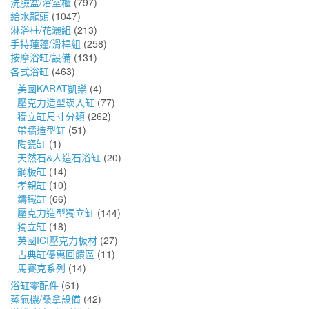
洗臉盆/浴室櫃
(797)
給水龍頭
(1047)
淋浴柱/花灑組
(213)
手持蓮蓬/滑桿組
(258)
按摩浴缸/設備
(131)
各式浴缸
(463)
美國KARAT凱樂
(4)
壓克力造型崁入缸
(77)
獨立缸尺寸分類
(262)
帶牆造型缸
(51)
陶瓷缸
(1)
天然石&人造石浴缸
(20)
鋼板缸
(14)
孝親缸
(10)
鑄鐵缸
(66)
壓克力造型獨立缸
(144)
獨立缸
(18)
英國ICI壓克力板材
(27)
古典缸優惠回饋區
(11)
馬賽克系列
(14)
浴缸零配件
(61)
蒸氣機/桑拿設備
(42)