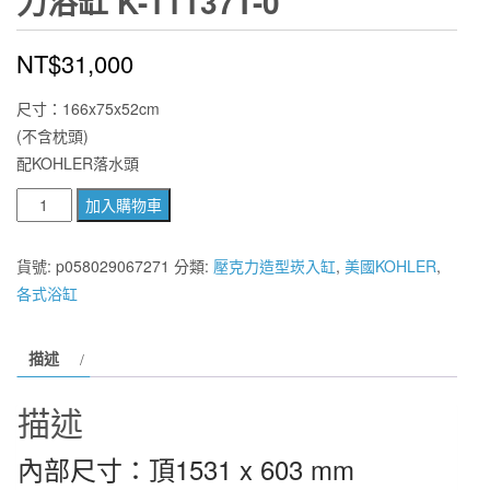
力浴缸 K-11137T-0
NT$
31,000
尺寸：166x75x52cm
(不含枕頭)
配KOHLER落水頭
美
加入購物車
國
KOHLER
貨號:
p058029067271
分類:
壓克力造型崁入缸
,
美國KOHLER
,
SAPPHIRE
各式浴缸
壓
克
描述
力
浴
描述
缸
K-
內部尺寸：頂1531 x 603 mm
11137T-