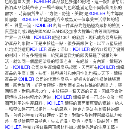
色彩豐富大膽，
KOHLER
產品顏色多達40餘種，這一設計思想給
衛浴產品領域帶來了一場革命同的色彩能滿足您不同裝飾風格的
需求。 時尚優質生活，”方便、舒適、美觀“是
KOHLER
的主導設
計思想。
KOHLER
希望您的浴室成為又一個享受生活樂趣的場
所。 質量一流，
KOHLER
的每一件產品均經過極為嚴格的檢測，
質量達到或超過美國ASME/ANSI及加拿大標準公會等國際標準。
世界一流品牌：
KOHLER
經過130年的發展，現已成為最高級衛
浴產品的象徵。正是由於這一點，很多高級住宅、以至五星級飯
店均樂於選用
KOHLER
產品；浴缸：
KOHLER
的浴缸採用了優質
的材料，並有多種選擇，給獨具鑒賞力的顧客締造了優雅的生
活，就如同一個歷經滄桑的穩重老者，有經驗，有內涵。鑄鐵浴
缸，
KOHLER
公司以生產鑄鐵產品起家，因而所有
KOHLER
鑄鐵
產品的生產工藝、技術、造型設計和使用性能均獨步天下。鑄鐵
產品是
KOHLER
公司的代表性產品。 經過火焰的洗禮使搪瓷表
面，顏色鮮明，光亮度極好，耐刮磨並具有特殊的防酸能力；堅
固穩靠，耐用超過50年；由於鐵是一種天然的元素，因此不會對
環境造成任何程度的污染；
KOHLER
鑄鐵是唯一可以在商業上迴
圈再利用的生產原料；
KOHLER
鑄鐵的表面覆厚實的瓷釉，給人
一種堅如磐石可以相伴一生的感覺。 壓克力浴缸有其獨特的優
點，普通的壓克力浴缸硬度、韌度、耐熱性及物理衝擊抵抗力較
差，長期使用容易褪色，失去光澤，發毛，變形、破裂等，而
KOHLER
壓克力浴缸採用頂級材料加之嚴格先進的生產工藝。