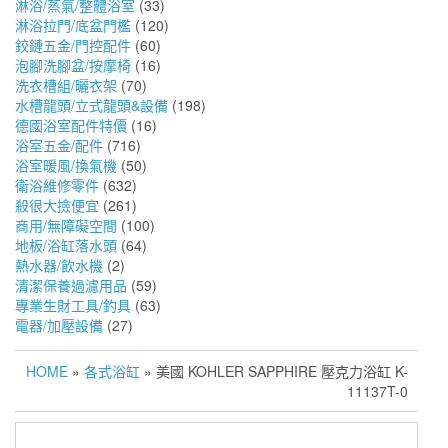
淋浴/蒸氣/整體浴室
(33)
淋浴拉門/底盆門檻
(120)
鉸鏈五金/門控配件
(60)
泡腳洗腳盆/按摩椅
(16)
洗衣槽組/曬衣架
(70)
水槽龍頭/立式龍頭&設備
(198)
德國浴室配件特價
(16)
浴室五金/配件
(716)
浴室暖風/換氣機
(50)
衛浴維修零件
(632)
殺很大撿便宜
(261)
商用/無障礙空間
(100)
地板/浴缸落水頭
(64)
熱水器/飲水機
(2)
清潔保養過濾用品
(59)
專業生財工具/釣具
(63)
電器/加壓設備
(27)
HOME
»
各式浴缸
» 美國 KOHLER SAPPHIRE 壓克力浴缸 K-
11137T-0