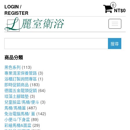
Skip
0
LOGIN /
to
NT$
0
REGISTER
the
content
Toggle
navigati
搜
尋
關
商品分類
鍵
字:
黑色系列
(113)
專業清潔保養管路
(3)
浴櫃訂製詢問專區
(1)
即時促銷商品
(183)
德國五金龍頭促銷
(64)
珪藻土腳踏墊
(3)
兒童臉盆/馬桶/便斗
(3)
馬桶/馬桶蓋
(487)
免治電腦馬桶/ 蓋
(142)
小便斗/下身盆
(89)
彩繪馬桶&面盆
(29)