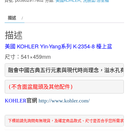
KOHLER
Yin-
描述
Yang
系
描述
列
三
美國 KOHLER Yin-Yang系列 K-2354-8 檯上盆
孔
尺寸：541×459mm
圓
形
融會中國古典五行元素與現代時尚理念，溢水孔有效
檯
面
盆
(不含面盆龍頭及其他配件)
K-
KOHLER
官網
http://www.kohler.com/
2354-
8
數
下標前請先詢問有無現貨，及確定商品款式、尺寸是否合乎您所需求  謝
量