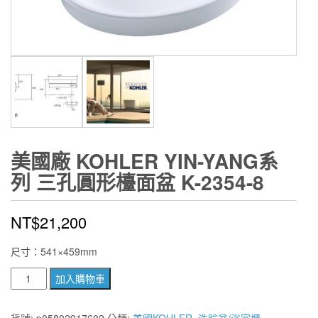
美國廠 KOHLER YIN-YANG系
列 三孔圓形檯面盆 K-2354-8
NT$
21,200
尺寸：541×459mm
美
加入購物車
國
廠
貨號:
p05802917602
分類:
美國KOHLER
,
洗臉盆/浴室櫃