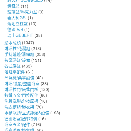
義大利 SCARABEO
(14)
鑄鐵盆
(11)
玻璃盆/壓克力盆
(9)
義大利GSI
(1)
落地立柱盆
(13)
德國 V/B
(1)
瑞士GEBERIT
(38)
給水龍頭
(1047)
淋浴柱/花灑組
(213)
手持蓮蓬/滑桿組
(258)
按摩浴缸/設備
(131)
各式浴缸
(463)
浴缸零配件
(61)
蒸氣機/桑拿設備
(42)
淋浴/蒸氣/整體浴室
(33)
淋浴拉門/底盆門檻
(120)
鉸鏈五金/門控配件
(60)
泡腳洗腳盆/按摩椅
(16)
洗衣槽組/曬衣架
(70)
水槽龍頭/立式龍頭&設備
(198)
德國浴室配件特價
(16)
浴室五金/配件
(716)
浴室暖風/換氣機
(50)