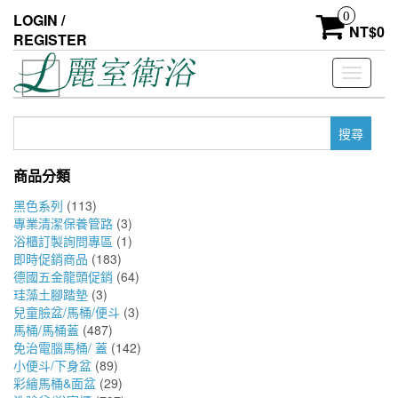
Skip
0
LOGIN /
to
NT$
0
REGISTER
the
content
Toggle
navigati
搜
尋
關
商品分類
鍵
字:
黑色系列
(113)
專業清潔保養管路
(3)
浴櫃訂製詢問專區
(1)
即時促銷商品
(183)
德國五金龍頭促銷
(64)
珪藻土腳踏墊
(3)
兒童臉盆/馬桶/便斗
(3)
馬桶/馬桶蓋
(487)
免治電腦馬桶/ 蓋
(142)
小便斗/下身盆
(89)
彩繪馬桶&面盆
(29)