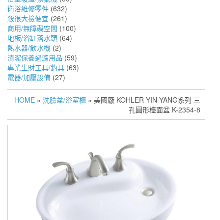
衛浴維修零件
(632)
殺很大撿便宜
(261)
商用/無障礙空間
(100)
地板/浴缸落水頭
(64)
熱水器/飲水機
(2)
清潔保養過濾用品
(59)
專業生財工具/釣具
(63)
電器/加壓設備
(27)
HOME
»
洗臉盆/浴室櫃
» 美國廠 KOHLER YIN-YANG系列 三
孔圓形檯面盆 K-2354-8