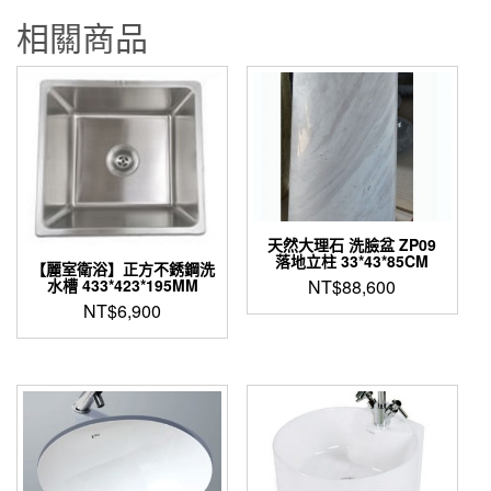
相關商品
天然大理石 洗臉盆 ZP09
落地立柱 33*43*85CM
【麗室衛浴】正方不銹鋼洗
水槽 433*423*195MM
NT$
88,600
NT$
6,900