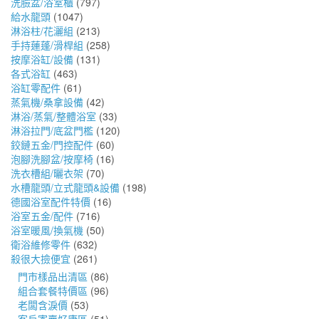
洗臉盆/浴室櫃
(797)
給水龍頭
(1047)
淋浴柱/花灑組
(213)
手持蓮蓬/滑桿組
(258)
按摩浴缸/設備
(131)
各式浴缸
(463)
浴缸零配件
(61)
蒸氣機/桑拿設備
(42)
淋浴/蒸氣/整體浴室
(33)
淋浴拉門/底盆門檻
(120)
鉸鏈五金/門控配件
(60)
泡腳洗腳盆/按摩椅
(16)
洗衣槽組/曬衣架
(70)
水槽龍頭/立式龍頭&設備
(198)
德國浴室配件特價
(16)
浴室五金/配件
(716)
浴室暖風/換氣機
(50)
衛浴維修零件
(632)
殺很大撿便宜
(261)
門市樣品出清區
(86)
組合套餐特價區
(96)
老闆含淚價
(53)