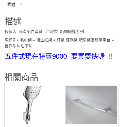
描述
件
套
描述
餐
台
殺很大 國產配件套餐 台灣製 純銅鍛造系列
灣
馬桶刷+ 毛巾架 + 衛生紙架 + 杯架.牙刷架.肥皂架及玻璃平台 +
製
置衣架及毛巾架
純
五件式現在特賣9000 要買要快喔 !!
銅
鍛
造
相關商品
系
列
五
件
式
配
件
特