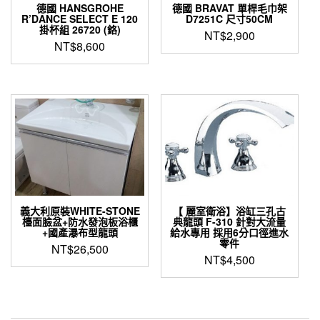
德國 HANSGROHE
德國 BRAVAT 單桿毛巾架
賣
R’DANCE SELECT E 120
D7251C 尺寸50CM
掛杯組 26720 (鉻)
NT$
2,900
9000
NT$
8,600
數
量
義大利原裝WHITE-STONE
【 麗室衛浴】浴缸三孔古
檯面臉盆+防水發泡板浴櫃
典龍頭 F-310 針對大流量
+國產瀑布型龍頭
給水專用 採用6分口徑進水
零件
NT$
26,500
NT$
4,500