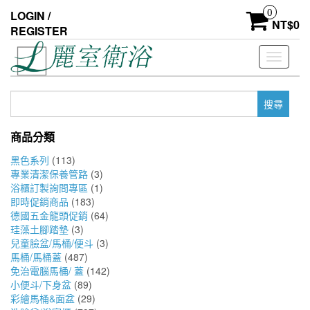
Skip
0
LOGIN /
to
NT$
0
REGISTER
the
content
Toggle
navigati
搜
尋
關
商品分類
鍵
字:
黑色系列
(113)
專業清潔保養管路
(3)
浴櫃訂製詢問專區
(1)
即時促銷商品
(183)
德國五金龍頭促銷
(64)
珪藻土腳踏墊
(3)
兒童臉盆/馬桶/便斗
(3)
馬桶/馬桶蓋
(487)
免治電腦馬桶/ 蓋
(142)
小便斗/下身盆
(89)
彩繪馬桶&面盆
(29)