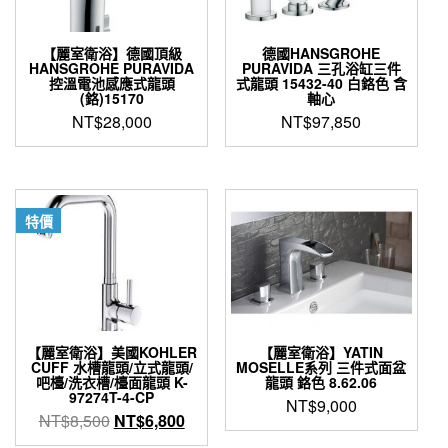
量
【麗室衛浴】德國頂級
德國HANSGROHE
HANSGROHE PURAVIDA
PURAVIDA 三孔浴缸三件
控溫電池感應式龍頭
式龍頭 15432-40 白鉻色 含
(鉻)15170
軸心
NT$
28,000
NT$
97,850
特價
【麗室衛浴】美國KOHLER
【麗室衛浴】YATIN
CUFF 水槽龍頭/立式龍頭/
MOSELLE系列 三件式面盆
吧檯/洗衣槽/檯面龍頭 K-
龍頭 鉻色 8.62.06
97274T-4-CP
NT$
9,000
原
目
NT$
8,500
NT$
6,800
始
前