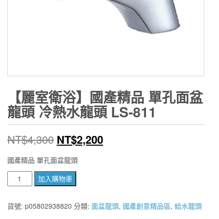
【麗室衛浴】國產精品 單孔面盆
龍頭 冷熱水龍頭 LS-811
原
目
NT$
4,300
NT$
2,200
始
前
國產精品 單孔面盆龍頭
價
價
【麗
加入購物車
室
格：
格：
衛
貨號:
p05802938820
分類:
面盆龍頭
,
國產創意精品區
,
給水龍頭
NT$4,300。
NT$2,200。
浴】