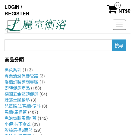
Skip
0
LOGIN /
to
NT$
0
REGISTER
the
content
Toggle
navigati
搜
尋
關
商品分類
鍵
字:
黑色系列
(113)
專業清潔保養管路
(3)
浴櫃訂製詢問專區
(1)
即時促銷商品
(183)
德國五金龍頭促銷
(64)
珪藻土腳踏墊
(3)
兒童臉盆/馬桶/便斗
(3)
馬桶/馬桶蓋
(487)
免治電腦馬桶/ 蓋
(142)
小便斗/下身盆
(89)
彩繪馬桶&面盆
(29)