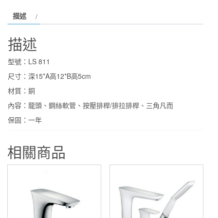
國
描述
產
精
描述
品
單
型號：LS 811
孔
尺寸：深15*A高12*B高5cm
面
材質：銅
盆
龍
內容：龍頭、鋼絲軟管、按壓排桿/排拉排桿、三角凡而
頭
保固：一年
冷
熱
相關商品
水
龍
頭
LS-
811
數