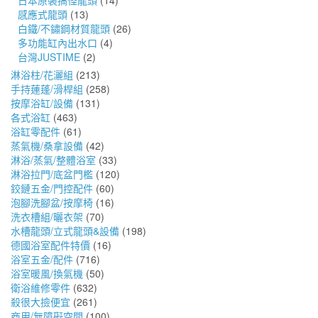
日本原裝搞怪龍頭
(14)
感應式龍頭
(13)
白鐵/不鏽鋼材質龍頭
(26)
多功能缸內出水口
(4)
台灣JUSTIME
(2)
淋浴柱/花灑組
(213)
手持蓮蓬/滑桿組
(258)
按摩浴缸/設備
(131)
各式浴缸
(463)
浴缸零配件
(61)
蒸氣機/桑拿設備
(42)
淋浴/蒸氣/整體浴室
(33)
淋浴拉門/底盆門檻
(120)
鉸鏈五金/門控配件
(60)
泡腳洗腳盆/按摩椅
(16)
洗衣槽組/曬衣架
(70)
水槽龍頭/立式龍頭&設備
(198)
德國浴室配件特價
(16)
浴室五金/配件
(716)
浴室暖風/換氣機
(50)
衛浴維修零件
(632)
殺很大撿便宜
(261)
商用/無障礙空間
(100)