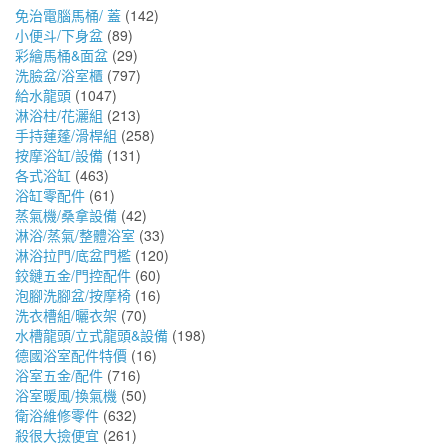
免治電腦馬桶/ 蓋
(142)
小便斗/下身盆
(89)
彩繪馬桶&面盆
(29)
洗臉盆/浴室櫃
(797)
給水龍頭
(1047)
淋浴柱/花灑組
(213)
手持蓮蓬/滑桿組
(258)
按摩浴缸/設備
(131)
各式浴缸
(463)
浴缸零配件
(61)
蒸氣機/桑拿設備
(42)
淋浴/蒸氣/整體浴室
(33)
淋浴拉門/底盆門檻
(120)
鉸鏈五金/門控配件
(60)
泡腳洗腳盆/按摩椅
(16)
洗衣槽組/曬衣架
(70)
水槽龍頭/立式龍頭&設備
(198)
德國浴室配件特價
(16)
浴室五金/配件
(716)
浴室暖風/換氣機
(50)
衛浴維修零件
(632)
殺很大撿便宜
(261)