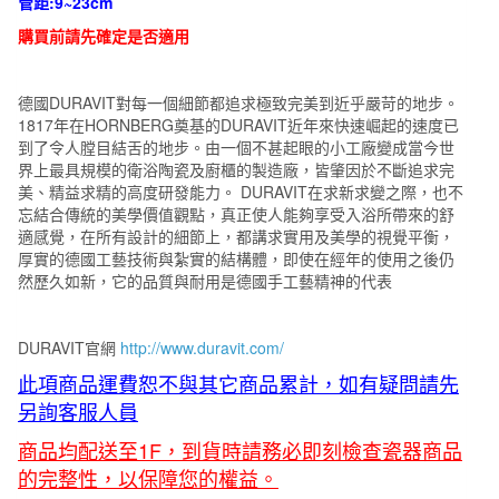
管距:9~23cm
購買前請先確定是否適用
德國DURAVIT對每一個細節都追求極致完美到近乎嚴苛的地步。
1817年在HORNBERG奠基的DURAVIT近年來快速崛起的速度已
到了令人膛目結舌的地步。由一個不甚起眼的小工廠變成當今世
界上最具規模的衛浴陶瓷及廚櫃的製造廠，皆肇因於不斷追求完
美、精益求精的高度研發能力。 DURAVIT在求新求變之際，也不
忘結合傳統的美學價值觀點，真正使人能夠享受入浴所帶來的舒
適感覺，在所有設計的細節上，都講求實用及美學的視覺平衡，
厚實的德國工藝技術與紮實的結構體，即使在經年的使用之後仍
然歷久如新，它的品質與耐用是德國手工藝精神的代表
DURAVIT官網
http://www.duravit.com/
此項商品運費恕不與其它商品累計，如有疑問請先
另詢客服人員
商品均配送至1F，到貨時請務必即刻檢查瓷器商品
的完整性，以保障您的權益。