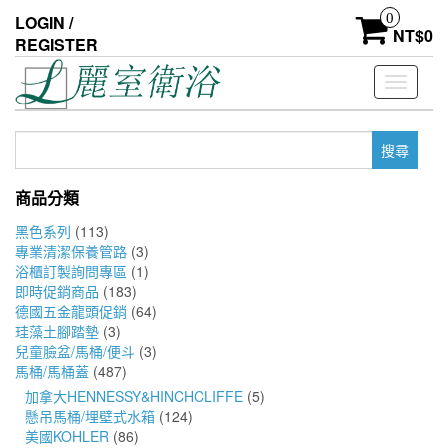
Skip
0
LOGIN /
to
NT$
0
REGISTER
the
content
Toggle
navigati
搜
尋
關
商品分類
鍵
字:
黑色系列
(113)
專業清潔保養管路
(3)
浴櫃訂製詢問專區
(1)
即時促銷商品
(183)
德國五金龍頭促銷
(64)
珪藻土腳踏墊
(3)
兒童臉盆/馬桶/便斗
(3)
馬桶/馬桶蓋
(487)
加拿大HENNESSY&HINCHCLIFFE
(5)
懸吊馬桶/埋壁式水箱
(124)
美國KOHLER
(86)