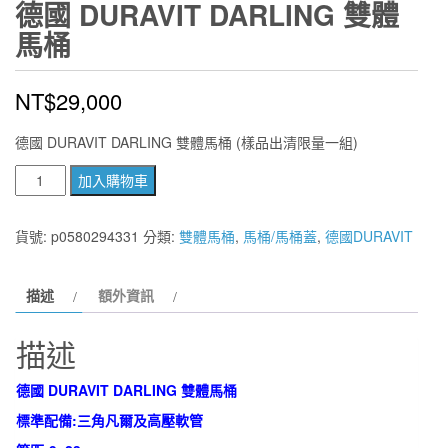
德國 DURAVIT DARLING 雙體
馬桶
NT$
29,000
德國 DURAVIT DARLING 雙體馬桶 (樣品出清限量一組)
德
加入購物車
國
DURAVIT
貨號:
p0580294331
分類:
雙體馬桶
,
馬桶/馬桶蓋
,
德國DURAVIT
DARLING
雙
描述
額外資訊
體
馬
描述
桶
數
德國 DURAVIT DARLING 雙體馬桶
量
標準配備:三角凡爾及高壓軟管