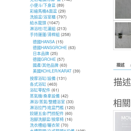
小便斗/下身盆
(89)
彩繪馬桶&面盆
(29)
洗臉盆/浴室櫃
(797)
給水龍頭
(1047)
淋浴柱/花灑組
(213)
手持蓮蓬/滑桿組
(258)
德國HANSA
(15)
德國HANSGROHE
(63)
日本品牌
(25)
德國GROHE
(57)
描述
國產/其他品牌
(63)
美國KOHLER/KARAT
(39)
按摩浴缸/設備
(131)
描述
各式浴缸
(463)
浴缸零配件
(61)
蒸氣機/桑拿設備
(42)
相關
淋浴/蒸氣/整體浴室
(33)
淋浴拉門/底盆門檻
(120)
鉸鏈五金/門控配件
(60)
泡腳洗腳盆/按摩椅
(16)
洗衣槽組/曬衣架
(70)
水槽龍頭/立式龍頭&設備
(198)