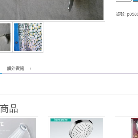
鏽
鋼
貨號:
p058
升
降
桿
組
(含
皂
盤)
額外資訊
數
量
商品