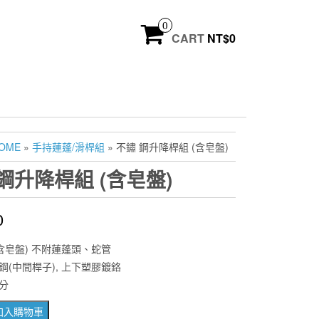
0
CART
NT$
0
OME
»
手持蓮蓬/滑桿組
» 不鏽 鋼升降桿組 (含皂盤)
鋼升降桿組 (含皂盤)
0
含皂盤) 不附蓮蓬頭、蛇管
鋼(中間桿子), 上下塑膠鍍鉻
分
加入購物車