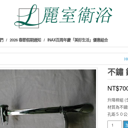
們
2026 春節假期通知
INAX百周年慶「美好生活」優惠組合
H
不鏽 
NT$
70
升降桿組 (
材質為不鏽
孔距５０公
不