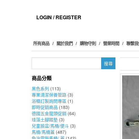
Skip
to
the
LOGIN / REGISTER
content
所有商品
關於我們
購物守則
營業時間
聯繫我
搜
尋
關
商品分類
鍵
字:
黑色系列
(113)
專業清潔保養管路
(3)
浴櫃訂製詢問專區
(1)
即時促銷商品
(183)
德國五金龍頭促銷
(64)
珪藻土腳踏墊
(3)
兒童臉盆/馬桶/便斗
(3)
馬桶/馬桶蓋
(487)
免治電腦馬桶/ 蓋
(142)