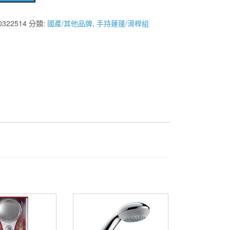
0322514
分類:
國產/其他品牌
,
手持蓮蓬/滑桿組