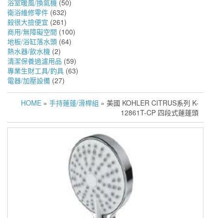
浴室暖風/換氣機
(50)
衛浴維修零件
(632)
殺很大撿便宜
(261)
商用/無障礙空間
(100)
地板/浴缸落水頭
(64)
熱水器/飲水機
(2)
清潔保養過濾用品
(59)
專業生財工具/釣具
(63)
電器/加壓設備
(27)
HOME
»
手持蓮蓬/滑桿組
» 美國 KOHLER CITRUS系列 K-
12861T-CP 四段式蓮蓬頭