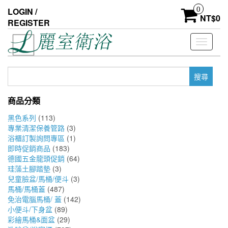
Skip
0
LOGIN /
to
NT$
0
REGISTER
the
content
Toggle
navigati
搜
尋
關
商品分類
鍵
字:
黑色系列
(113)
專業清潔保養管路
(3)
浴櫃訂製詢問專區
(1)
即時促銷商品
(183)
德國五金龍頭促銷
(64)
珪藻土腳踏墊
(3)
兒童臉盆/馬桶/便斗
(3)
馬桶/馬桶蓋
(487)
免治電腦馬桶/ 蓋
(142)
小便斗/下身盆
(89)
彩繪馬桶&面盆
(29)