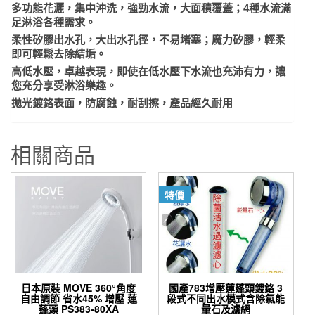
多功能花灑，集中沖洗，強勁水流，大面積覆蓋；4種水流滿
頭
足淋浴各種需求。
數
柔性矽膠出水孔，大出水孔徑，不易堵塞；魔力矽膠，輕柔
量
即可輕鬆去除結垢。
高低水壓，卓越表現，即使在低水壓下水流也充沛有力，讓
您充分享受淋浴樂趣。
拋光鍍鉻表面，防腐蝕，耐刮擦，產品經久耐用
相關商品
特價
日本原裝 MOVE 360°角度
國產783增壓蓮蓬頭鍍鉻 3
自由調節 省水45% 增壓 蓮
段式不同出水模式含除氯能
蓬頭 PS383-80XA
量石及濾網