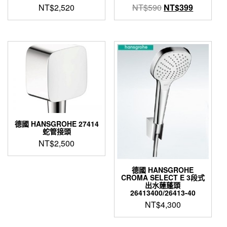
原
目
NT$
2,520
NT$
590
NT$
399
始
前
價
價
格：
格：
NT$590。
NT$399
德國 HANSGROHE 27414
蛇管接頭
NT$
2,500
德國 HANSGROHE
CROMA SELECT E 3段式
出水蓮蓬頭
26413400/26413-40
NT$
4,300