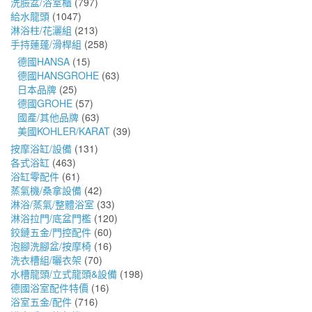
洗臉盆/浴室櫃
(797)
給水龍頭
(1047)
淋浴柱/花灑組
(213)
手持蓮蓬/滑桿組
(258)
德國HANSA
(15)
德國HANSGROHE
(63)
日本品牌
(25)
德國GROHE
(57)
國產/其他品牌
(63)
美國KOHLER/KARAT
(39)
按摩浴缸/設備
(131)
各式浴缸
(463)
浴缸零配件
(61)
蒸氣機/桑拿設備
(42)
淋浴/蒸氣/整體浴室
(33)
淋浴拉門/底盆門檻
(120)
鉸鏈五金/門控配件
(60)
泡腳洗腳盆/按摩椅
(16)
洗衣槽組/曬衣架
(70)
水槽龍頭/立式龍頭&設備
(198)
德國浴室配件特價
(16)
浴室五金/配件
(716)