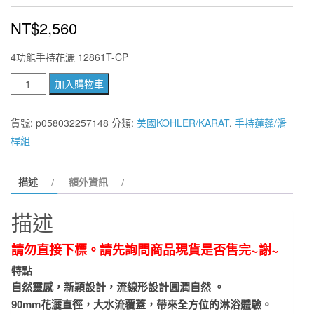
NT$
2,560
4功能手持花灑 12861T-CP
美
加入購物車
國
KOHLER
貨號:
p058032257148
分類:
美國KOHLER/KARAT
,
手持蓮蓬/滑
Citrus
桿組
系
列
描述
額外資訊
K-
12861T-
描述
CP
四
請勿直接下標。請先詢問商品現貨是否售完~謝~
段
特點
式
自然靈感，新穎設計，流線形設計圓潤自然 。
蓮
90mm花灑直徑，大水流覆蓋，帶來全方位的淋浴體驗。
蓬