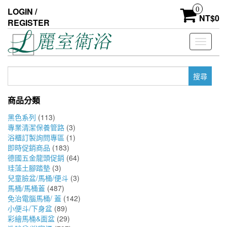
Skip
0
LOGIN /
to
NT$
0
REGISTER
the
content
Toggle
navigati
搜
尋
關
商品分類
鍵
字:
黑色系列
(113)
專業清潔保養管路
(3)
浴櫃訂製詢問專區
(1)
即時促銷商品
(183)
德國五金龍頭促銷
(64)
珪藻土腳踏墊
(3)
兒童臉盆/馬桶/便斗
(3)
馬桶/馬桶蓋
(487)
免治電腦馬桶/ 蓋
(142)
小便斗/下身盆
(89)
彩繪馬桶&面盆
(29)