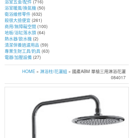
浴室五金/配件
(716)
浴室暖風/換氣機
(50)
衛浴維修零件
(632)
殺很大撿便宜
(261)
商用/無障礙空間
(100)
地板/浴缸落水頭
(64)
熱水器/飲水機
(2)
清潔保養過濾用品
(59)
專業生財工具/釣具
(63)
電器/加壓設備
(27)
HOME
»
淋浴柱/花灑組
» 國產ABM 單槍三用淋浴花灑
084017