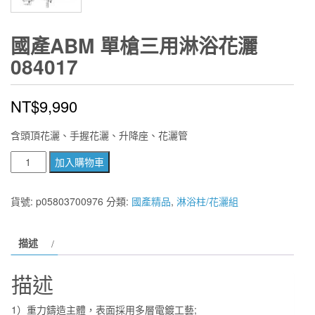
國產ABM 單槍三用淋浴花灑
084017
NT$
9,990
含頭頂花灑、手握花灑、升降座、花灑管
國
加入購物車
產
ABM
貨號:
p05803700976
分類:
國產精品
,
淋浴柱/花灑組
單
槍
描述
三
用
描述
淋
浴
1
）
重力鑄造主體
，
表面採用多層電鍍工藝
;