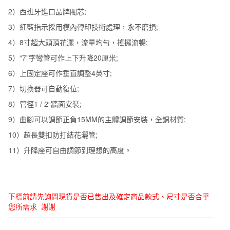
花
2
）
西班牙進口品牌閥芯
;
灑
3
）
紅藍指示採用模內轉印技術處理
，
永不磨損
;
084017
數
4）8
寸超大頭頂花灑
，
流量均勻
，
搖擺流暢
;
量
5）“
7”
字彎管可作上下升降
20厘米
;
6
）
上固定座可作垂直調整
4英寸
;
7
）
切換器可自動復位
;
8）
管徑
1 / 2“
牆面安裝
;
9
）
曲腳可以調節正負
15MM
的主體調節安裝
，
全銅材質
;
10）
超長雙扣防打結花灑管
;
11
）
升降座可自由調節到理想的高度
。
下標前請先詢問現貨是否已售出及確定商品款式、尺寸是否合乎
您所需求 謝謝