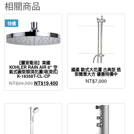
相關商品
特價
【麗室衛浴】美國
KOHLER RAIN AIR 8″ 空
國產 歐式大花灑 古典型 造
氣式圓型頭頂花灑(吸頂式)
型簡單大方 優惠特價中
K-18358T-CL-CP
NT$
7,000
原
目
NT$
24,300
NT$
19,400
始
前
價
價
格：
格：
NT$24,300。
NT$19,400。