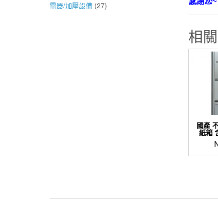
感謝您~
電器/加壓設備
(27)
相關
國產 
紙箱 