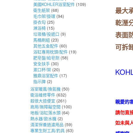
美國KOHLER浴室配件
(109)
最大承
衛生紙架
(68)
毛巾架/掛環
(94)
乾溼
掛衣勾
(25)
淋浴椅
(15)
表面
垃圾桶/投遞口
(9)
馬桶刷組
(23)
可拆
其他五金配件
(60)
浴缸專用枕頭/配件
(19)
肥皂盤/給皂劑
(58)
安全扶手
(30)
漱口杯/架
(20)
KOH
雅鼎浴室配件
(17)
指示牌
(2)
浴室暖風/換氣機
(50)
衛浴維修零件
(632)
殺很大撿便宜
(261)
親愛的
商用/無障礙空間
(100)
地板/浴缸落水頭
(64)
請勿直
熱水器/飲水機
(2)
如未與人
清潔保養過濾用品
(59)
專業生財工具/釣具
(63)