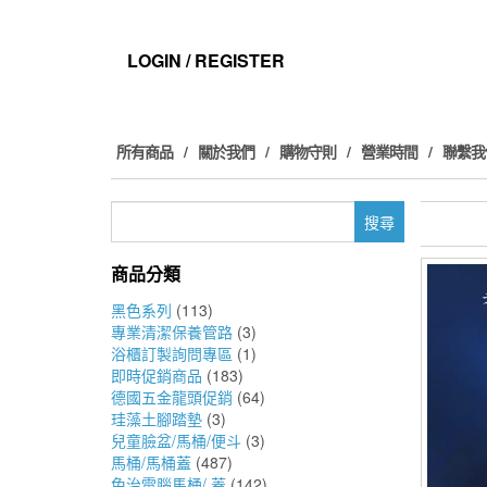
Skip
to
the
LOGIN / REGISTER
content
所有商品
關於我們
購物守則
營業時間
聯繫我
搜
尋
關
商品分類
鍵
字:
黑色系列
(113)
專業清潔保養管路
(3)
浴櫃訂製詢問專區
(1)
即時促銷商品
(183)
德國五金龍頭促銷
(64)
珪藻土腳踏墊
(3)
兒童臉盆/馬桶/便斗
(3)
馬桶/馬桶蓋
(487)
免治電腦馬桶/ 蓋
(142)