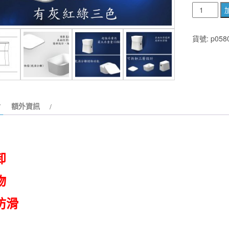
美
國
KOHLER
貨號:
p058
獨
立
式
淋
浴
額外資訊
凳
有
灰
紅
卸
綠
三
物
色
防滑
最
大
承