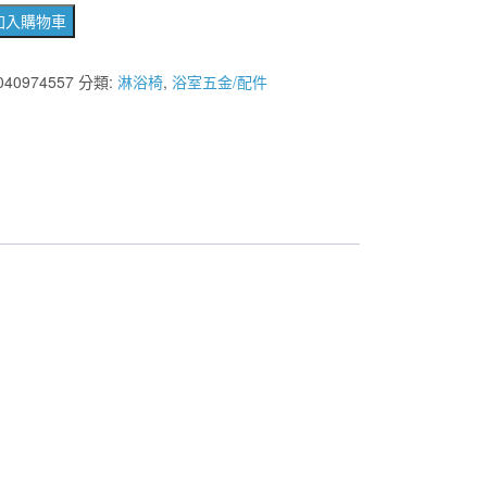
加入購物車
040974557
分類:
淋浴椅
,
浴室五金/配件