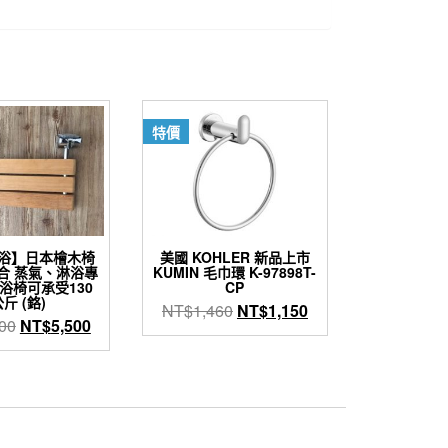
特價
浴】日本檜木椅
美國 KOHLER 新品上市
 適合 蒸氣、淋浴專
KUMIN 毛巾環 K-97898T-
浴椅可承受130
CP
斤 (鉻)
原
目
NT$
1,460
NT$
1,150
原
目
00
NT$
5,500
始
前
始
前
價
價
價
價
格：
格：
格：
格：
NT$1,460。
NT$1,150。
NT$7,500。
NT$5,500。