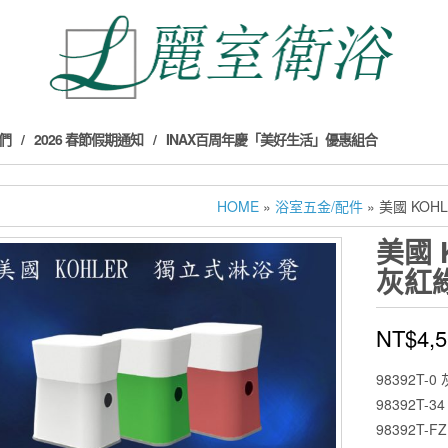
們
2026 春節假期通知
INAX百周年慶「美好生活」優惠組合
HOME
»
浴室五金/配件
» 美國 KO
美國 
灰紅
NT$
4,
98392T-0
98392T-3
98392T-F