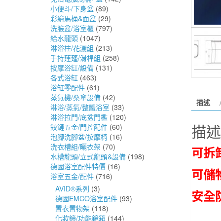
小便斗/下身盆
(89)
彩繪馬桶&面盆
(29)
洗臉盆/浴室櫃
(797)
給水龍頭
(1047)
淋浴柱/花灑組
(213)
手持蓮蓬/滑桿組
(258)
按摩浴缸/設備
(131)
各式浴缸
(463)
浴缸零配件
(61)
蒸氣機/桑拿設備
(42)
描述
淋浴/蒸氣/整體浴室
(33)
淋浴拉門/底盆門檻
(120)
描述
鉸鏈五金/門控配件
(60)
泡腳洗腳盆/按摩椅
(16)
洗衣槽組/曬衣架
(70)
可拆
水槽龍頭/立式龍頭&設備
(198)
德國浴室配件特價
(16)
可儲
浴室五金/配件
(716)
AVID®系列
(3)
安全
德國EMCO浴室配件
(93)
置衣置物架
(118)
化妝鏡/功能鏡箱
(144)