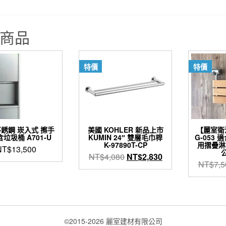
商品
特價
特價
不銹鋼 崁入式 擦手
美國 KOHLER 新品上市
【麗室衛
含垃圾桶 A701-U
KUMIN 24″ 雙層毛巾桿
G-053
K-97890T-CP
用摺疊淋
NT$
13,500
公
原
目
NT$
4,080
NT$
2,830
NT$
7,5
始
前
價
價
格：
格：
NT$4,080。
NT$2,830。
©2015-2026 麗室建材有限公司