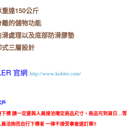
重
重達150公斤
達
150
分離的儲物功能
公
防滑處理以及底部防滑膠墊
斤
數
卸式三層設計
量
LER 官網
http://www.kohler.com/
客戶
接下標 請一定要與人員接洽確定商品尺寸、商品可到貨日…等
員洽詢而自行下標者 一律不接受事後退訂單!!