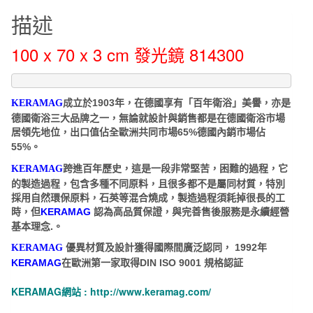
x
描述
70
x
100 x 70 x 3 cm 發光鏡 814300
3
cm
發
成立於
年，在德國享有「百年衛浴」美譽，亦是
1903
KERAMAG
光
德國衛浴三大品牌之一，無論就設計與銷售都是在德國衛浴市場
鏡
居領先地位，出口值佔全歐洲共同市場
德國內銷市場佔
65%
814300
。
55%
數
跨進百年歷史，這是一段非常堅苦，困難的過程，它
KERAMAG
量
的製造過程，包含多種不同原料，且很多都不是屬同材質，特別
採用自然環保原料，石英等混合燒成，製造過程須耗掉很長的工
時，但
認為高品質保證，與完善售後服務是永續經營
KERAMAG
基本理念.。
優異材質及設計獲得國際間廣泛認同，
1992年
KERAMAG
在歐洲第一家取得
規格認証
KERAMAG
DIN ISO 9001
KERAMAG網站 :
http://www.keramag.com/