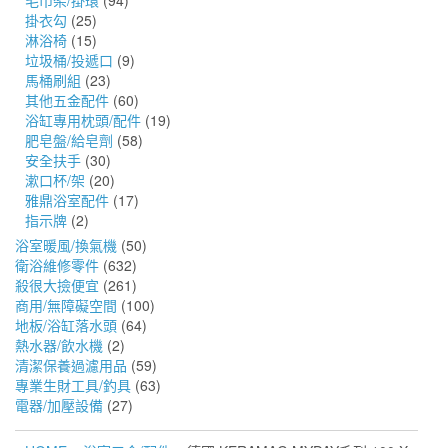
毛巾架/掛環
(94)
掛衣勾
(25)
淋浴椅
(15)
垃圾桶/投遞口
(9)
馬桶刷組
(23)
其他五金配件
(60)
浴缸專用枕頭/配件
(19)
肥皂盤/給皂劑
(58)
安全扶手
(30)
漱口杯/架
(20)
雅鼎浴室配件
(17)
指示牌
(2)
浴室暖風/換氣機
(50)
衛浴維修零件
(632)
殺很大撿便宜
(261)
商用/無障礙空間
(100)
地板/浴缸落水頭
(64)
熱水器/飲水機
(2)
清潔保養過濾用品
(59)
專業生財工具/釣具
(63)
電器/加壓設備
(27)