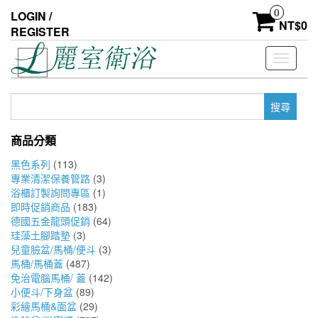
Skip
0
LOGIN /
to
NT$
0
REGISTER
the
content
Toggle
navigati
搜
尋
關
商品分類
鍵
字:
黑色系列
(113)
專業清潔保養管路
(3)
浴櫃訂製詢問專區
(1)
即時促銷商品
(183)
德國五金龍頭促銷
(64)
珪藻土腳踏墊
(3)
兒童臉盆/馬桶/便斗
(3)
馬桶/馬桶蓋
(487)
免治電腦馬桶/ 蓋
(142)
小便斗/下身盆
(89)
彩繪馬桶&面盆
(29)