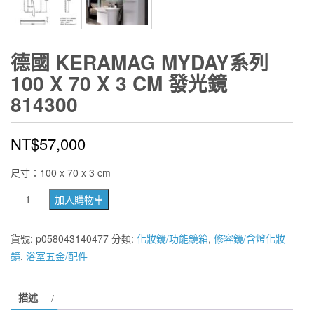
德國 KERAMAG MYDAY系列
100 X 70 X 3 CM 發光鏡
814300
NT$
57,000
尺寸：100 x 70 x 3 cm
德
加入購物車
國
KERAMAG
貨號:
p058043140477
分類:
化妝鏡/功能鏡箱
,
修容鏡/含燈化妝
MYDAY
鏡
,
浴室五金/配件
系
列
描述
100