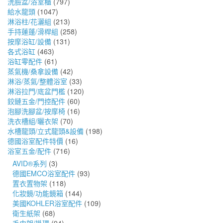
洗臉盆/浴室櫃
(797)
給水龍頭
(1047)
淋浴柱/花灑組
(213)
手持蓮蓬/滑桿組
(258)
按摩浴缸/設備
(131)
各式浴缸
(463)
浴缸零配件
(61)
蒸氣機/桑拿設備
(42)
淋浴/蒸氣/整體浴室
(33)
淋浴拉門/底盆門檻
(120)
鉸鏈五金/門控配件
(60)
泡腳洗腳盆/按摩椅
(16)
洗衣槽組/曬衣架
(70)
水槽龍頭/立式龍頭&設備
(198)
德國浴室配件特價
(16)
浴室五金/配件
(716)
AVID®系列
(3)
德國EMCO浴室配件
(93)
置衣置物架
(118)
化妝鏡/功能鏡箱
(144)
美國KOHLER浴室配件
(109)
衛生紙架
(68)