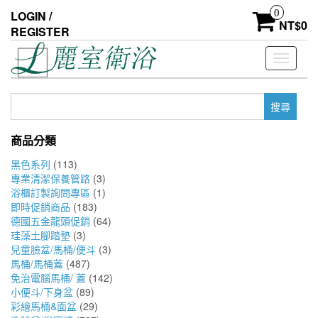
Skip
0
LOGIN /
to
NT$
0
REGISTER
the
content
Toggle
navigati
搜
尋
關
商品分類
鍵
字:
黑色系列
(113)
專業清潔保養管路
(3)
浴櫃訂製詢問專區
(1)
即時促銷商品
(183)
德國五金龍頭促銷
(64)
珪藻土腳踏墊
(3)
兒童臉盆/馬桶/便斗
(3)
馬桶/馬桶蓋
(487)
免治電腦馬桶/ 蓋
(142)
小便斗/下身盆
(89)
彩繪馬桶&面盆
(29)