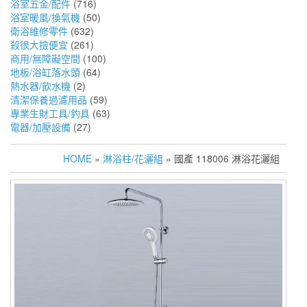
浴室五金/配件
(716)
浴室暖風/換氣機
(50)
衛浴維修零件
(632)
殺很大撿便宜
(261)
商用/無障礙空間
(100)
地板/浴缸落水頭
(64)
熱水器/飲水機
(2)
清潔保養過濾用品
(59)
專業生財工具/釣具
(63)
電器/加壓設備
(27)
HOME
»
淋浴柱/花灑組
» 國產 118006 淋浴花灑組