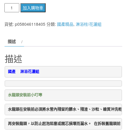
國
加入購物車
產
118006
貨號:
p058046118405
分類:
國產精品
,
淋浴柱/花灑組
淋
浴
描述
花
灑
描述
組
數
量
國產  淋浴花灑組  
水龍頭安裝前小叮嚀
水龍頭在安裝前必須將水管內殘留的髒水、殘渣、沙粒、雜質沖洗乾淨後
再安裝龍頭，以防止起泡阻塞或閥芯損壞而漏水。 在拆裝舊龍頭前，請