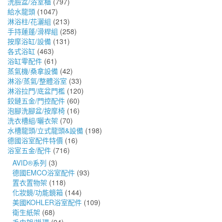
洗臉盆/浴室櫃
(797)
給水龍頭
(1047)
淋浴柱/花灑組
(213)
手持蓮蓬/滑桿組
(258)
按摩浴缸/設備
(131)
各式浴缸
(463)
浴缸零配件
(61)
蒸氣機/桑拿設備
(42)
淋浴/蒸氣/整體浴室
(33)
淋浴拉門/底盆門檻
(120)
鉸鏈五金/門控配件
(60)
泡腳洗腳盆/按摩椅
(16)
洗衣槽組/曬衣架
(70)
水槽龍頭/立式龍頭&設備
(198)
德國浴室配件特價
(16)
浴室五金/配件
(716)
AVID®系列
(3)
德國EMCO浴室配件
(93)
置衣置物架
(118)
化妝鏡/功能鏡箱
(144)
美國KOHLER浴室配件
(109)
衛生紙架
(68)