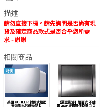
K-
15213T-
描述
CP
置
請勿直接下標。請先詢問是否尚有現
衣
貨及確定商品款式是否合乎您所需
架
609*78*240mm
求 ~謝謝
數
量
相關商品
特價
美國 KOHLER 封閉式牆面
【麗室衛浴】檯面式 不鏽
安裝型淋浴儲物架 K-
鋼 360°旋轉環保投遞口 G-