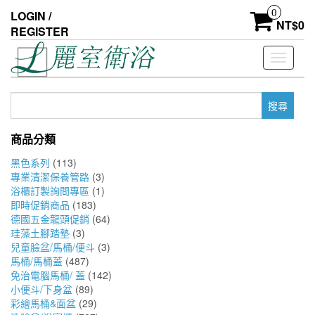
Skip
0
LOGIN /
to
NT$
0
REGISTER
the
content
Toggle
navigati
搜
尋
關
商品分類
鍵
字:
黑色系列
(113)
專業清潔保養管路
(3)
浴櫃訂製詢問專區
(1)
即時促銷商品
(183)
德國五金龍頭促銷
(64)
珪藻土腳踏墊
(3)
兒童臉盆/馬桶/便斗
(3)
馬桶/馬桶蓋
(487)
免治電腦馬桶/ 蓋
(142)
小便斗/下身盆
(89)
彩繪馬桶&面盆
(29)