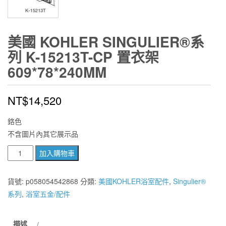
美國 KOHLER SINGULIER®系
列 K-15213T-CP 置衣架
609*78*240MM
NT$
14,520
鉻色
不含圖片內其它展示品
美
加入購物車
國
KOHLER
貨號:
p058054542868
分類:
美國KOHLER浴室配件
,
Singulier®
Singulier®
系列
,
浴室五金/配件
系
列
描述