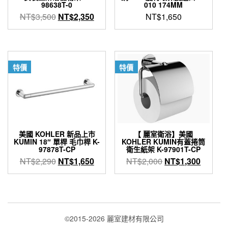
98638T-0
010 174MM
原
目
NT$
3,500
NT$
2,350
NT$
1,650
始
前
價
價
格：
格：
NT$3,500。
NT$2,350。
特價
特價
美國 KOHLER 新品上市
【 麗室衛浴】美國
KUMIN 18″ 單桿 毛巾桿 K-
KOHLER KUMIN有蓋捲筒
97878T-CP
衛生紙架 K-97901T-CP
原
目
原
目
NT$
2,290
NT$
1,650
NT$
2,000
NT$
1,300
始
前
始
前
價
價
價
價
格：
格：
格：
格：
NT$2,290。
NT$1,650。
NT$2,000。
NT$1,
©2015-2026 麗室建材有限公司