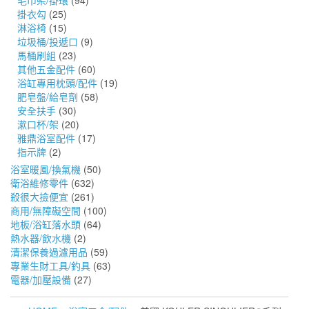
毛巾架/掛環
(94)
掛衣勾
(25)
淋浴椅
(15)
垃圾桶/投遞口
(9)
馬桶刷組
(23)
其他五金配件
(60)
浴缸專用枕頭/配件
(19)
肥皂盤/給皂劑
(58)
安全扶手
(30)
漱口杯/架
(20)
雅鼎浴室配件
(17)
指示牌
(2)
浴室暖風/換氣機
(50)
衛浴維修零件
(632)
殺很大撿便宜
(261)
商用/無障礙空間
(100)
地板/浴缸落水頭
(64)
熱水器/飲水機
(2)
清潔保養過濾用品
(59)
專業生財工具/釣具
(63)
電器/加壓設備
(27)