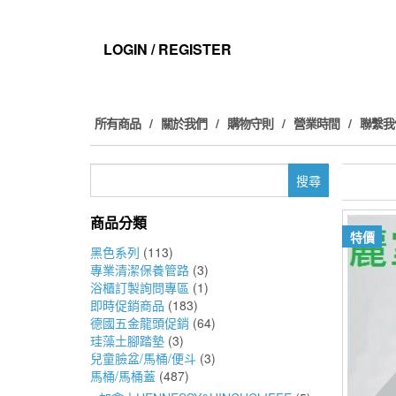
Skip
to
the
LOGIN / REGISTER
content
所有商品
關於我們
購物守則
營業時間
聯繫我
搜
尋
關
商品分類
鍵
特價
字:
黑色系列
(113)
專業清潔保養管路
(3)
浴櫃訂製詢問專區
(1)
即時促銷商品
(183)
德國五金龍頭促銷
(64)
珪藻土腳踏墊
(3)
兒童臉盆/馬桶/便斗
(3)
馬桶/馬桶蓋
(487)