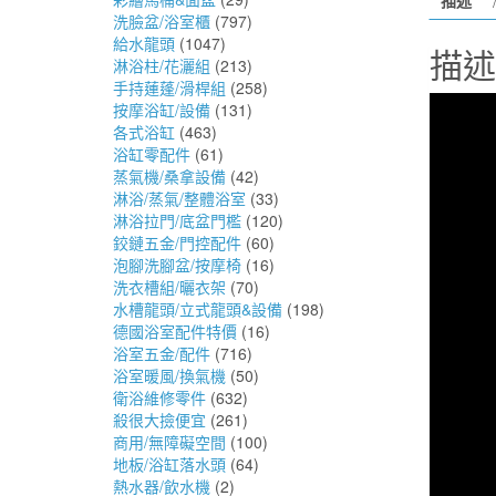
洗臉盆/浴室櫃
(797)
給水龍頭
(1047)
描述
淋浴柱/花灑組
(213)
手持蓮蓬/滑桿組
(258)
按摩浴缸/設備
(131)
各式浴缸
(463)
浴缸零配件
(61)
蒸氣機/桑拿設備
(42)
淋浴/蒸氣/整體浴室
(33)
淋浴拉門/底盆門檻
(120)
鉸鏈五金/門控配件
(60)
泡腳洗腳盆/按摩椅
(16)
洗衣槽組/曬衣架
(70)
水槽龍頭/立式龍頭&設備
(198)
德國浴室配件特價
(16)
浴室五金/配件
(716)
浴室暖風/換氣機
(50)
衛浴維修零件
(632)
殺很大撿便宜
(261)
商用/無障礙空間
(100)
地板/浴缸落水頭
(64)
熱水器/飲水機
(2)