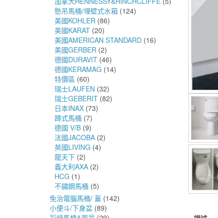
加拿大HENNESSY&HINCHCLIFFE
(5)
懸吊馬桶/埋壁式水箱
(124)
美國KOHLER
(86)
美國KARAT
(20)
美國AMERICAN STANDARD
(16)
美國GERBER
(2)
德國DURAVIT
(46)
德國KERAMAG
(14)
特價區
(60)
瑞士LAUFEN
(32)
瑞士GEBERIT
(82)
日本INAX
(73)
蹲式馬桶
(7)
德國 V/B
(9)
法國JACOBA
(2)
英國LIVING
(4)
龍天下
(2)
義大利AXA
(2)
HCG
(1)
不鏽鋼馬桶
(5)
免治電腦馬桶/ 蓋
(142)
小便斗/下身盆
(89)
彩繪馬桶&面盆
(29)
描述