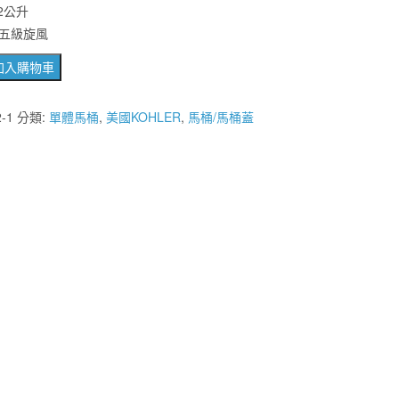
2公升
格：
格：
五級旋風
NT$41,990。
NT$18,800。
加入購物車
2-1
分類:
單體馬桶
,
美國KOHLER
,
馬桶/馬桶蓋