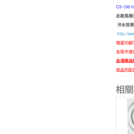
C3-130
h
此款馬桶
沖水效
http://w
親愛的顧
各縣市運
此項商品
商品均配
相關