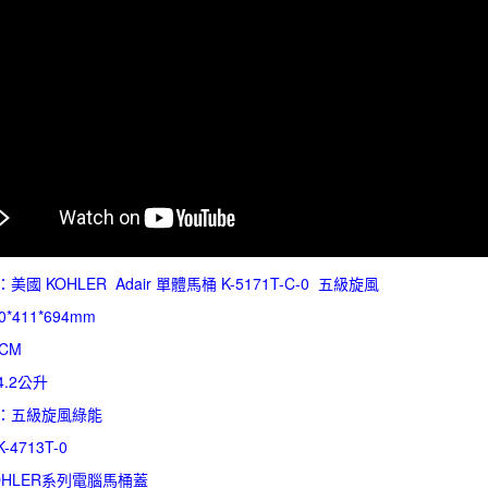
國 KOHLER Adair 單體馬桶 K-5171T-C-0 五級旋風
*411*694mm
CM
.2公升
：五級旋風綠能
4713T-0
OHLER系列電腦馬桶蓋