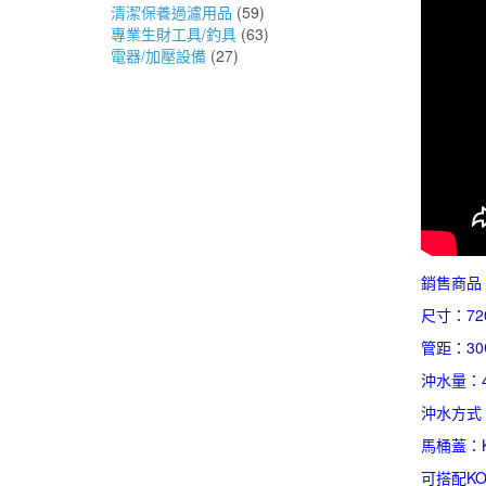
清潔保養過濾用品
(59)
專業生財工具/釣具
(63)
電器/加壓設備
(27)
銷售商品：美
尺寸：720
管距：30
沖水量：4
沖水方式
馬桶蓋：K-
可搭配K