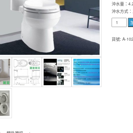
沖水量：4.
沖水方式：
美
國
KOHLER
貨號:
A-10
Adair
單
體
馬
桶
K-
5171T-
C-
0
五
級
旋
風
額外資訊