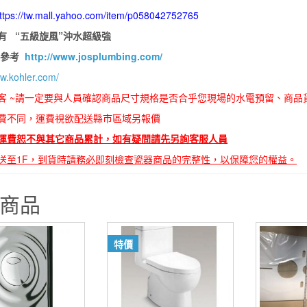
ttps://tw.mall.yahoo.com/item/p058042752765
有 “五級旋風”沖水超級強
果參考
http://www.josplumbing.com/
ww.kohler.com/
客 ~請一定要與人員確認商品尺寸規格是否合乎您現場的水電預留、商品
費不同，運費視欲配送縣市區域另報價
運費恕不與其它商品累計，如有疑問請先另詢客服人員
送至1F，到貨時請務必即刻檢查瓷器商品的完整性，以保障您的權益。
商品
特價