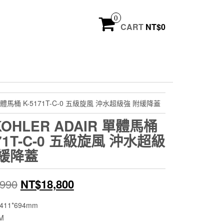
0
CART
NT$
0
 單體馬桶 K-5171T-C-0 五級旋風 沖水超級強 附緩降蓋
OHLER ADAIR 單體馬桶
171T-C-0 五級旋風 沖水超級
附緩降蓋
原
目
,990
NT$
18,800
始
前
411*694mm
M
價
價