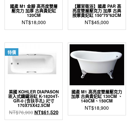
國產 M1 金腳 高亮度雙層
【麗室衛浴】國產 PAR 高
壓克力 加厚 古典貴妃缸
亮度雙層壓克力 加厚 古典
120CM
按摩貴妃缸 150*75*62CM
NT$
18,000
NT$
45,000
特價
美國 KOHLER DIAPASON
國產 M1 高亮度雙層壓克力
崁入式鑄鐵浴缸 K-18204T-
加厚 古典貴妃缸 130CM 、
GR-0 (含扶手孔) 尺寸
140CM、150CM
170X75X42.5CM
NT$
18,900
原
目
NT$
76,900
NT$
61,520
始
前
價
價
格：
格：