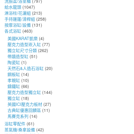
洗臉盆/浴室櫃
(797)
給水龍頭
(1047)
淋浴柱/花灑組
(213)
手持蓮蓬/滑桿組
(258)
按摩浴缸/設備
(131)
各式浴缸
(463)
美國KARAT凱樂
(4)
壓克力造型崁入缸
(77)
獨立缸尺寸分類
(262)
帶牆造型缸
(51)
陶瓷缸
(1)
天然石&人造石浴缸
(20)
鋼板缸
(14)
孝親缸
(10)
鑄鐵缸
(66)
壓克力造型獨立缸
(144)
獨立缸
(18)
英國ICI壓克力板材
(27)
古典缸優惠回饋區
(11)
馬賽克系列
(14)
浴缸零配件
(61)
蒸氣機/桑拿設備
(42)