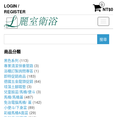
Skip
0
LOGIN /
to
NT$
0
REGISTER
the
content
Toggle
navigati
搜
尋
關
商品分類
鍵
字:
黑色系列
(113)
專業清潔保養管路
(3)
浴櫃訂製詢問專區
(1)
即時促銷商品
(183)
德國五金龍頭促銷
(64)
珪藻土腳踏墊
(3)
兒童臉盆/馬桶/便斗
(3)
馬桶/馬桶蓋
(487)
免治電腦馬桶/ 蓋
(142)
小便斗/下身盆
(89)
彩繪馬桶&面盆
(29)