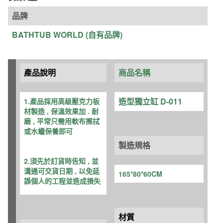
造
品牌
型
缸
BATHTUB WORLD (自有品牌)
160*80*60CM
數
量
產品說明
商品名稱
造型獨立缸 D-011
1.產品採用高級壓克力板
材製造 , 保溫效
果加 . 耐
磨 , 平常只需用軟布擦拭
或水蠟保養即可
製造規格
2.須先於訂貨時告知 , 並
溝通可交貨日期 , 以免延
165*80*60CM
誤個人的工程並造成損失
材質