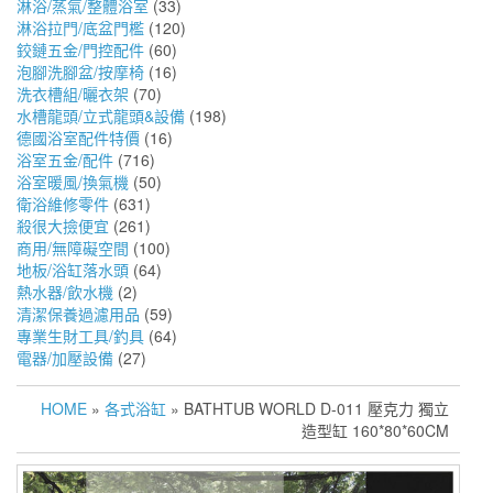
淋浴/蒸氣/整體浴室
(33)
淋浴拉門/底盆門檻
(120)
鉸鏈五金/門控配件
(60)
泡腳洗腳盆/按摩椅
(16)
洗衣槽組/曬衣架
(70)
水槽龍頭/立式龍頭&設備
(198)
德國浴室配件特價
(16)
浴室五金/配件
(716)
浴室暖風/換氣機
(50)
衛浴維修零件
(631)
殺很大撿便宜
(261)
商用/無障礙空間
(100)
地板/浴缸落水頭
(64)
熱水器/飲水機
(2)
清潔保養過濾用品
(59)
專業生財工具/釣具
(64)
電器/加壓設備
(27)
HOME
»
各式浴缸
» BATHTUB WORLD D-011 壓克力 獨立
造型缸 160*80*60CM