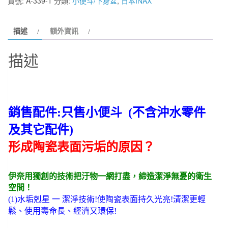
貨號:
A-339-1
分類:
小便斗/下身盆
,
日本INAX
GU-
417V
描述
額外資訊
壁
掛
描述
小
便
斗
採
用
銷售配件:只售小便斗 (不含沖水零件
伊
及其它配件)
奈
形成陶瓷表面污垢的原因？
獨
家
防
伊奈用獨創的技術把汙物一網打盡，締造潔淨無憂的衛生
污
空間！
技
(1)
水垢剋星 一 潔淨技術
!
使陶瓷表面持久光亮
!
清潔更輕
術
鬆、使用壽命長、經濟又環保
!
防