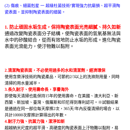
止
(2)
傷痕、細菌剋星 一 超級杜菌技術
!
實現強力抗磨損、超平滑陶
水
瓷表面，並抑制陶瓷表面的細菌。
垢
抗
1.
防止頑固水垢生成，保持陶瓷表面光亮細膩、持久如新
通過改變陶瓷表面分子結構，使陶瓷表面的氫氧基無法與
菌
水中的矽酸結合，
從而有效地防止水垢的形成。進化陶瓷
力
表面光滑能力，使汙物難以黏附。
強
數
量
2.
清潔陶瓷表面，不必使用過多的水和清潔劑，經濟環保
使用含樂淨技術的陶瓷產品，可節約
2/3
以上的洗滌劑用量，同時
清掃的用水量減半。
3.
長久耐汙、使用壽命長，享譽海外
即使每天清掃也能保持
15
年的使用壽命。在美國、澳大利亞、新
西蘭、新加坡、臺灣、俄羅斯和印尼得到專利認可。※試驗結果
是通過在同一部位每天摩擦
2
次，
365
天
/
年內反復清掃的場合，以
共計
10000
次摩擦計算得出的年數。
4.
耐汙力強、抗菌力強，潔淨如新
超越納米尺度的超平滑、高硬度的陶瓷表面上汙物難以黏附，易