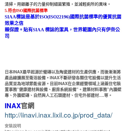
清掃。用銀離子的力量抑制細菌繁殖，並減輕廁所的異味。
5.符合
ISO
國際抗菌標準
SIAA
標誌是基於
ISO(ISO22196)
國際抗菌標準的優質抗菌
效果之信
賴保證。貼有
SIAA
標誌的潔具，世界範圍內只有伊奈公
司
日本INAX最早起源於璧磚以及陶瓷建材的生產供應，而後漸漸
將
產品線擴展至衛浴設備。INAX不斷研發各類住宅設備以提升生活
品質並為地球節能省源。目前INAX在企業經營領域上涵蓋住宅裝
置事務”健康建材與設備、廚房系統設備”。建築材料事務”內牆壁
專、外牆壁磚、自然與人工石頭建材、住宅外部建材….等。
INAX
官網
http://iinavi.inax.lixil.co.jp/prod_data/
安裝說明