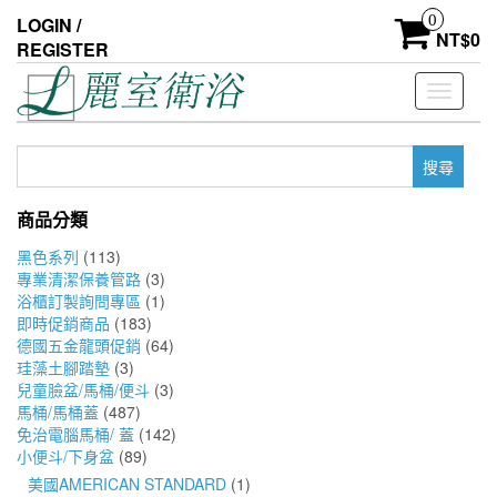
Skip
0
LOGIN /
to
NT$
0
REGISTER
the
content
Toggle
navigati
搜
尋
關
商品分類
鍵
字:
黑色系列
(113)
專業清潔保養管路
(3)
浴櫃訂製詢問專區
(1)
即時促銷商品
(183)
德國五金龍頭促銷
(64)
珪藻土腳踏墊
(3)
兒童臉盆/馬桶/便斗
(3)
馬桶/馬桶蓋
(487)
免治電腦馬桶/ 蓋
(142)
小便斗/下身盆
(89)
美國AMERICAN STANDARD
(1)