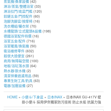
蒸氣機/桑拿設備
(42)
淋浴/蒸氣/整體浴室
(33)
淋浴拉門/底盆門檻
(120)
鉸鏈五金/門控配件
(60)
泡腳洗腳盆/按摩椅
(16)
洗衣槽組/曬衣架
(70)
水槽龍頭/立式龍頭&設備
(198)
德國浴室配件特價
(16)
浴室五金/配件
(716)
浴室暖風/換氣機
(50)
衛浴維修零件
(632)
殺很大撿便宜
(261)
商用/無障礙空間
(100)
地板/浴缸落水頭
(64)
熱水器/飲水機
(2)
清潔保養過濾用品
(59)
專業生財工具/釣具
(63)
電器/加壓設備
(27)
HOME
»
小便斗/下身盆
»
日本INAX
» 日本INAX GU-417V 壁
掛小便斗 採用伊奈獨家防污技術 防止水垢 抗菌力強