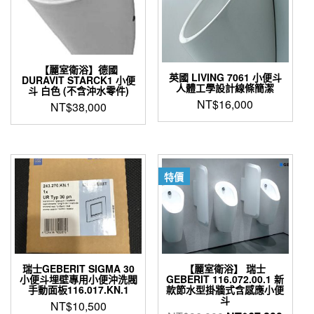
【麗室衛浴】德國
英國 LIVING 7061 小便斗
DURAVIT STARCK1 小便
人體工學設計線條簡潔
斗 白色 (不含沖水零件)
NT$
16,000
NT$
38,000
特價
瑞士GEBERIT SIGMA 30
【麗室衛浴】 瑞士
小便斗埋壁專用小便沖洗閥
GEBERIT 116.072.00.1 新
手動面板116.017.KN.1
款節水型掛牆式含感應小便
斗
NT$
10,500