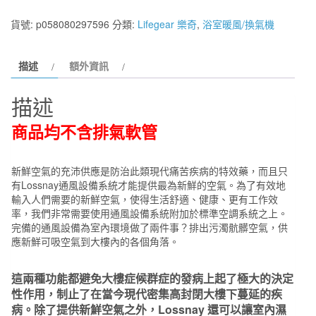
奇
貨號:
p058080297596
分類:
Lifegear 樂奇
,
浴室暖風/換氣機
小
太
描述
額外資訊
陽
浴
描述
室
暖
商品均不含排氣軟管
風
機
新鮮空氣的充沛供應是防治此類現代痛苦疾病的特效藥，而且只
無
有Lossnay通風設備系統才能提供最為新鮮的空氣。為了有效地
線
輸入人們需要的新鮮空氣，使得生活舒適、健康、更有工作效
遙
率，我們非常需要使用通風設備系統附加於標準空調系統之上。
完備的通風設備為室內環境做了兩件事？排出污濁骯髒空氣，供
控
應新鮮可吸空氣到大樓內的各個角落。
BD-
125R2
這兩種功能都避免大樓症候群症的發病上起了極大的決定
數
性作用，制止了在當今現代密集高封閉大樓下蔓延的疾
量
病。除了提供新鮮空氣之外，Lossnay 還可以讓室內濕