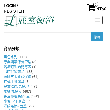
Skip
0
LOGIN /
to
NT$
0
REGISTER
the
content
Toggle
navigati
搜
尋
關
商品分類
鍵
字:
黑色系列
(113)
專業清潔保養管路
(3)
浴櫃訂製詢問專區
(1)
即時促銷商品
(183)
德國五金龍頭促銷
(64)
珪藻土腳踏墊
(3)
兒童臉盆/馬桶/便斗
(3)
馬桶/馬桶蓋
(487)
免治電腦馬桶/ 蓋
(142)
小便斗/下身盆
(89)
彩繪馬桶&面盆
(29)