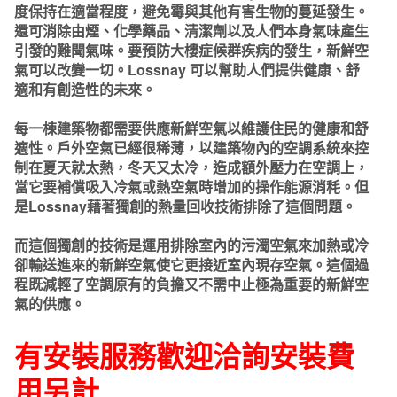
度保持在適當程度，避免霉與其他有害生物的蔓延發生。
還可消除由煙、化學藥品、清潔劑以及人們本身氣味產生
引發的難聞氣味。要預防大樓症候群疾病的發生，新鮮空
氣可以改變一切。Lossnay 可以幫助人們提供健康、舒
適和有創造性的未來。
每一棟建築物都需要供應新鮮空氣以維護住民的健康和舒
適性。戶外空氣已經很稀薄，以建築物內的空調系統來控
制在夏天就太熱，冬天又太冷，造成額外壓力在空調上，
當它要補償吸入冷氣或熱空氣時增加的操作能源消秏。但
是Lossnay藉著獨創的熱量回收技術排除了這個問題。
而這個獨創的技術是運用排除室內的污濁空氣來加熱或冷
卻輸送進來的新鮮空氣使它更接近室內現存空氣。這個過
程既減輕了空調原有的負擔又不需中止極為重要的新鮮空
氣的供應。
有安裝服務歡迎洽詢安裝費
用另計