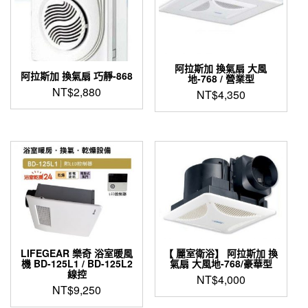
阿拉斯加 換氣扇 大風
阿拉斯加 換氣扇 巧靜-868
地-768 / 營業型
NT$
2,880
NT$
4,350
LIFEGEAR 樂奇 浴室暖風
【 麗室衛浴】 阿拉斯加 換
機 BD-125L1 / BD-125L2
氣扇 大風地-768/豪華型
線控
NT$
4,000
NT$
9,250