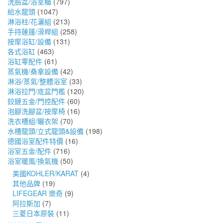
洗臉盆/浴室櫃
(797)
給水龍頭
(1047)
淋浴柱/花灑組
(213)
手持蓮蓬/滑桿組
(258)
按摩浴缸/設備
(131)
各式浴缸
(463)
浴缸零配件
(61)
蒸氣機/桑拿設備
(42)
淋浴/蒸氣/整體浴室
(33)
淋浴拉門/底盆門檻
(120)
鉸鏈五金/門控配件
(60)
泡腳洗腳盆/按摩椅
(16)
洗衣槽組/曬衣架
(70)
水槽龍頭/立式龍頭&設備
(198)
德國浴室配件特價
(16)
浴室五金/配件
(716)
浴室暖風/換氣機
(50)
美國KOHLER/KARAT
(4)
其他品牌
(19)
LIFEGEAR 樂奇
(9)
阿拉斯加
(7)
三菱日本原裝
(11)